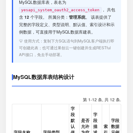
注册
MySQL数据库表，表名为
， 共包
yesapi_system_oauth2_access_token
含
12
个字段。 所属分类：
管理系统
。 该表提供了
登录
完整的字段定义、类型说明、默认值、索引设计和示
例数据，可直接用于MySQL数据库建表。
接口测试
💡 使用方式：复制下方SQL语句到MySQL客户端执行即
可创建此表；也可通过果创云一键创建并生成RESTful
API接口，免去手动部署。
MySQL数据库表结构设计
第 1-12 条, 共 12 条.
字
段
字
默
是否
段
字段
认
允许
描
索
数据
字段名称
字段类型
值
为空
述
引
示例