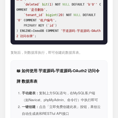
`deleted`
bit
(
1
) 
NOT
NULL
DEFAULT
'b'
0
''
C
OMMENT
'是否删除'
,

`tenant_id`
bigint
(
20
) 
NOT
NULL
DEFAULT
'0'
COMMENT
'租户编号'
,

    PRIMARY 
KEY
 (
`id`
)

) 
ENGINE
=
InnoDB
COMMENT
'芋道源码-芋道源码-OAuth
2 访问令牌'
;
复制后，到数据库执行，即可创建此数据库表。
📖 如何使用 芋道源码-芋道源码-OAuth2 访问令
牌 数据库表
手动建表：
复制上方SQL语句，在MySQL客户端
（如Navicat、phpMyAdmin、命令行）中执行即可
一键创建：
点击「立即免费创建此表」按钮，果创云
自动生成表和RESTful API接口