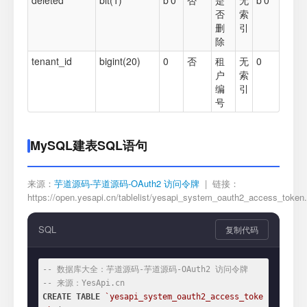
deleted
bit(1)
b'0'
否
是
无
b'0'
否
索
删
引
除
tenant_id
bigint(20)
0
否
租
无
0
户
索
编
引
号
MySQL建表SQL语句
来源：
芋道源码-芋道源码-OAuth2 访问令牌
| 链接：
https://open.yesapi.cn/tablelist/yesapi_system_oauth2_access_token
SQL
复制代码
-- 数据库大全：芋道源码-芋道源码-OAuth2 访问令牌
-- 来源：YesApi.cn
CREATE
TABLE
`yesapi_system_oauth2_access_toke