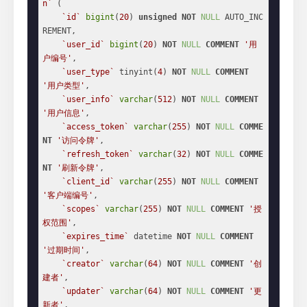
n`
 (

`id`
bigint
(
20
) 
unsigned
NOT
NULL
 AUTO_INC
REMENT,

`user_id`
bigint
(
20
) 
NOT
NULL
COMMENT
'用
户编号'
,

`user_type`
 tinyint(
4
) 
NOT
NULL
COMMENT
'用户类型'
,

`user_info`
varchar
(
512
) 
NOT
NULL
COMMENT
'用户信息'
,

`access_token`
varchar
(
255
) 
NOT
NULL
COMME
NT
'访问令牌'
,

`refresh_token`
varchar
(
32
) 
NOT
NULL
COMME
NT
'刷新令牌'
,

`client_id`
varchar
(
255
) 
NOT
NULL
COMMENT
'客户端编号'
,

`scopes`
varchar
(
255
) 
NOT
NULL
COMMENT
'授
权范围'
,

`expires_time`
 datetime 
NOT
NULL
COMMENT
'过期时间'
,

`creator`
varchar
(
64
) 
NOT
NULL
COMMENT
'创
建者'
,

`updater`
varchar
(
64
) 
NOT
NULL
COMMENT
'更
新者'
,
