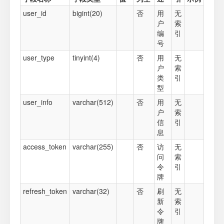
user_id
bigint(20)
否
用
无
户
索
编
引
号
user_type
tinyint(4)
否
用
无
户
索
类
引
型
user_info
varchar(512)
否
用
无
户
索
信
引
息
access_token
varchar(255)
否
访
无
问
索
令
引
牌
refresh_token
varchar(32)
否
刷
无
新
索
令
引
牌