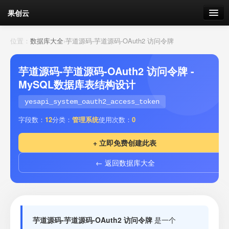
果创云
数据表单
位置：
数据库大全
›
芋道源码-芋道源码-OAuth2 访问令牌
API接口
芋道源码-芋道源码-OAuth2 访问令牌 -
MySQL数据库表结构设计
云存储
yesapi_system_oauth2_access_token
流量
剩余接口流量
字段数：
12
分类：
管理系统
使用次数：
0
我的
+ 立即免费创建此表
← 返回数据库大全
套餐
加流量
芋道源码-芋道源码-OAuth2 访问令牌
是一个