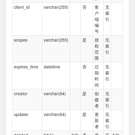
client_id
varchar(255)
否
客
无
户
索
端
引
编
号
scopes
varchar(255)
是
授
无
权
索
范
引
围
expires_time
datetime
否
过
无
期
索
时
引
间
creator
varchar(64)
是
创
无
建
索
者
引
updater
varchar(64)
是
更
无
新
索
者
引