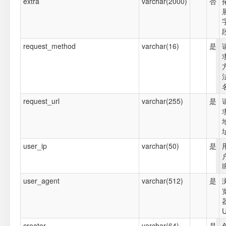
extra
varchar(2000)
否
request_method
varchar(16)
是
request_url
varchar(255)
是
user_ip
varchar(50)
是
I
user_agent
varchar(512)
是
creator
varchar(64)
是