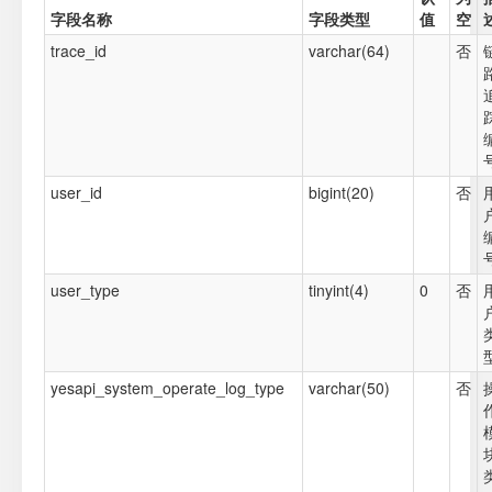
字段名称
字段类型
值
空
trace_id
varchar(64)
否
user_id
bigint(20)
否
user_type
tinyint(4)
0
否
yesapi_system_operate_log_type
varchar(50)
否