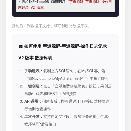
) 
ENGINE
=
InnoDB
COMMENT
'芋道源码-芋道源码-操作日
志记录 V2 版本'
;
复制后，到数据库执行，即可创建此数据库表。
📖 如何使用 芋道源码-芋道源码-操作日志记录
V2 版本 数据库表
手动建表：
复制上方SQL语句，在MySQL客户端
（如Navicat、phpMyAdmin、命令行）中执行即可
一键创建：
点击「立即免费创建此表」按钮，果创云
自动生成表和RESTful API接口
API调用：
创建表后，即可通过HTTP接口对数据进
行增删改查操作
二次开发：
支持自定义字段、添加业务逻辑、生成小
程序/APP后端接口