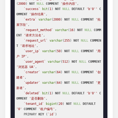
(
2000
) 
NOT
NULL
COMMENT
'操作内容'
,

`success`
bit
(
1
) 
NOT
NULL
DEFAULT
'b'
0
''
C
OMMENT
'操作结果'
,

`extra`
varchar
(
2000
) 
NOT
NULL
COMMENT
'拓
展字段'
,

`request_method`
varchar
(
16
) 
NOT
NULL
COMM
ENT
'请求方法名'
,

`request_url`
varchar
(
255
) 
NOT
NULL
COMMEN
T
'请求地址'
,

`user_ip`
varchar
(
50
) 
NOT
NULL
COMMENT
'用
户 IP'
,

`user_agent`
varchar
(
512
) 
NOT
NULL
COMMENT
'浏览器 UA'
,

`creator`
varchar
(
64
) 
NOT
NULL
COMMENT
'创
建者'
,

`updater`
varchar
(
64
) 
NOT
NULL
COMMENT
'更
新者'
,

`deleted`
bit
(
1
) 
NOT
NULL
DEFAULT
'b'
0
''
C
OMMENT
'是否删除'
,

`tenant_id`
bigint
(
20
) 
NOT
NULL
DEFAULT
'0'
COMMENT
'租户编号'
,

    PRIMARY 
KEY
 (
`id`
)
