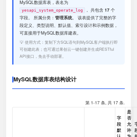
注册
MySQL数据库表，表名为
， 共包含
17
个
yesapi_system_operate_log
字段。 所属分类：
管理系统
。 该表提供了完整的字
登录
段定义、类型说明、默认值、索引设计和示例数据，
可直接用于MySQL数据库建表。
接口测试
💡 使用方式：复制下方SQL语句到MySQL客户端执行即
可创建此表；也可通过果创云一键创建并生成RESTful
API接口，免去手动部署。
MySQL数据库表结构设计
第 1-17 条, 共 17 条.
是
字
否
段
允
默
许
认
为