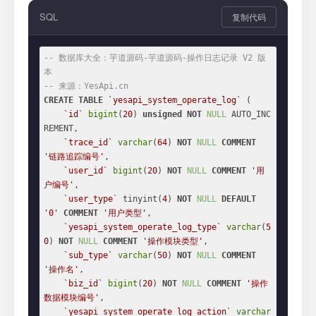
SQL
复制代码
-- 数据库大全：芋道源码-芋道源码-操作日志记录 V2 版
本
-- 来源：YesApi.cn
CREATE
TABLE
`yesapi_system_operate_log`
 (

`id`
bigint
(
20
) 
unsigned
NOT
NULL
 AUTO_INC
REMENT,

`trace_id`
varchar
(
64
) 
NOT
NULL
COMMENT
'链路追踪编号'
,

`user_id`
bigint
(
20
) 
NOT
NULL
COMMENT
'用
户编号'
,

`user_type`
 tinyint(
4
) 
NOT
NULL
DEFAULT
'0'
COMMENT
'用户类型'
,

`yesapi_system_operate_log_type`
varchar
(
5
0
) 
NOT
NULL
COMMENT
'操作模块类型'
,

`sub_type`
varchar
(
50
) 
NOT
NULL
COMMENT
'操作名'
,

`biz_id`
bigint
(
20
) 
NOT
NULL
COMMENT
'操作
数据模块编号'
,

`yesapi_system_operate_log_action`
varchar