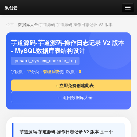
果创云
数据表单
位置：
数据库大全
›
芋道源码-芋道源码-操作日志记录 V2 版本
API接口
芋道源码-芋道源码-操作日志记录 V2 版本
- MySQL数据库表结构设计
云存储
yesapi_system_operate_log
流量
剩余接口流量
字段数：
17
分类：
管理系统
使用次数：
0
我的
+ 立即免费创建此表
← 返回数据库大全
套餐
加流量
芋道源码-芋道源码-操作日志记录 V2 版本
是一个