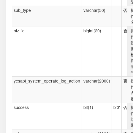
sub_type
varchar(50)
否
biz_id
bigint(20)
否
yesapi_system_operate_log_action
varchar(2000)
否
success
bit(1)
b'0'
否