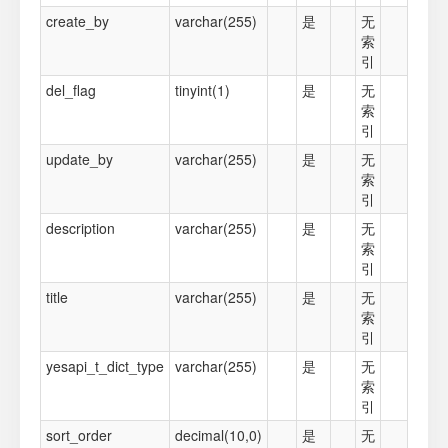
create_by
varchar(255)
是
无
索
引
del_flag
tinyint(1)
是
无
索
引
update_by
varchar(255)
是
无
索
引
description
varchar(255)
是
无
索
引
title
varchar(255)
是
无
索
引
yesapi_t_dict_type
varchar(255)
是
无
索
引
sort_order
decimal(10,0)
是
无