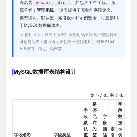
注册
表名为
， 共包含
7
个字段。 所
yesapi_t_dict
属分类：
管理系统
。 该表提供了完整的字段定义、
类型说明、默认值、索引设计和示例数据，可直接用
登录
于MySQL数据库建表。
💡 使用方式：复制下方SQL语句到MySQL客户端执行即
接口测试
可创建此表；也可通过果创云一键创建并生成RESTful
API接口，免去手动部署。
MySQL数据库表结构设计
第 1-7 条, 共 7 条.
是
字
字
否
段
段
允
字
数
默
许
段
据
认
为
描
索
示
字段名称
字段类型
值
空
述
引
例