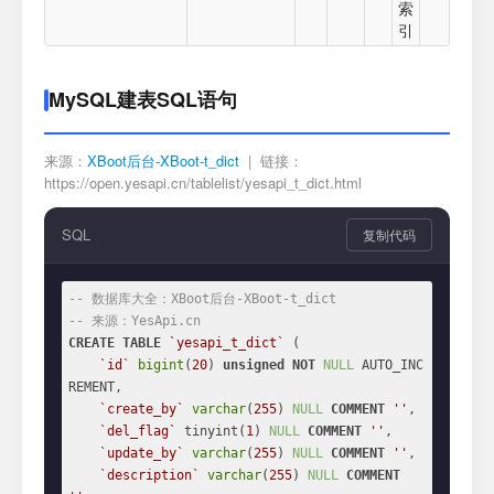
索
引
MySQL建表SQL语句
来源：
XBoot后台-XBoot-t_dict
| 链接：
https://open.yesapi.cn/tablelist/yesapi_t_dict.html
SQL
复制代码
-- 数据库大全：XBoot后台-XBoot-t_dict
-- 来源：YesApi.cn
CREATE
TABLE
`yesapi_t_dict`
 (

`id`
bigint
(
20
) 
unsigned
NOT
NULL
 AUTO_INC
REMENT,

`create_by`
varchar
(
255
) 
NULL
COMMENT
''
,

`del_flag`
 tinyint(
1
) 
NULL
COMMENT
''
,

`update_by`
varchar
(
255
) 
NULL
COMMENT
''
,

`description`
varchar
(
255
) 
NULL
COMMENT