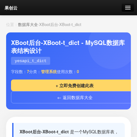
果创云
数据表单
位置：
数据库大全
›
XBoot后台-XBoot-t_dict
API接口
XBoot后台-XBoot-t_dict - MySQL数据库
表结构设计
云存储
yesapi_t_dict
流量
剩余接口流量
字段数：
7
分类：
管理系统
使用次数：
0
我的
+ 立即免费创建此表
← 返回数据库大全
套餐
加流量
XBoot后台-XBoot-t_dict
是一个MySQL数据库表，