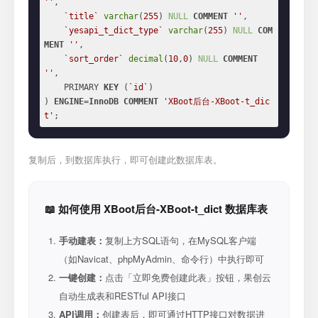
''
,

`title`
varchar
(
255
) 
NULL
COMMENT
''
,

`yesapi_t_dict_type`
varchar
(
255
) 
NULL
COM
MENT
''
,

`sort_order`
decimal
(
10
,
0
) 
NULL
COMMENT
''
,

    PRIMARY 
KEY
 (
`id`
)

) 
ENGINE
=
InnoDB
COMMENT
'XBoot后台-XBoot-t_dic
t'
;
复制后，到数据库执行，即可创建此数据库表。
📖 如何使用 XBoot后台-XBoot-t_dict 数据库表
手动建表：
复制上方SQL语句，在MySQL客户端
（如Navicat、phpMyAdmin、命令行）中执行即可
一键创建：
点击「立即免费创建此表」按钮，果创云
自动生成表和RESTful API接口
API调用：
创建表后，即可通过HTTP接口对数据进