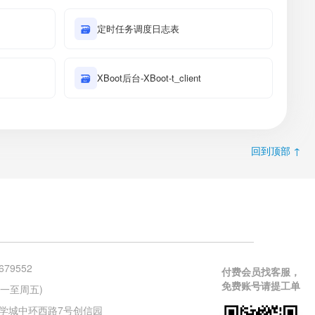
🗃
定时任务调度日志表
🗃
XBoot后台-XBoot-t_client
回到顶部 ↑
679552
付费会员找客服，
免费账号请提工单
 (周一至周五)
学城中环西路7号创信园