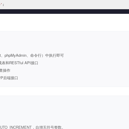
b'
;
t、phpMyAdmin、命令行）中执行即可
ESTful API接口
查操作
PP后端接口
ULL AUTO_INCREMENT，自增无符号整数。