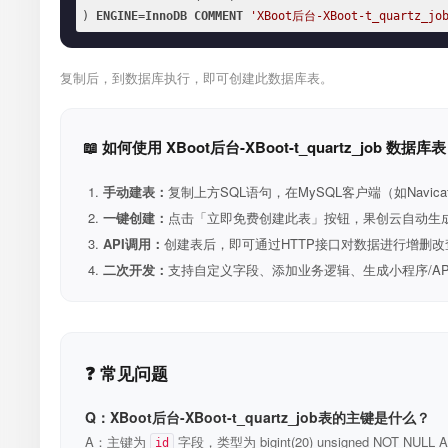
) 
ENGINE
=
InnoDB
COMMENT
'XBoot后台-XBoot-t_quartz_jo
复制后，到数据库执行，即可创建此数据库表。
📖 如何使用 XBoot后台-XBoot-t_quartz_job 数据库表
手动建表：
复制上方SQL语句，在MySQL客户端（如Navica
一键创建：
点击「立即免费创建此表」按钮，果创云自动生成表和R
API调用：
创建表后，即可通过HTTP接口对数据进行增删改
二次开发：
支持自定义字段、添加业务逻辑、生成小程序/A
❓ 常见问题
Q：XBoot后台-XBoot-t_quartz_job表的主键是什么？
A：主键为
字段，类型为 bigint(20) unsigned NOT N
id