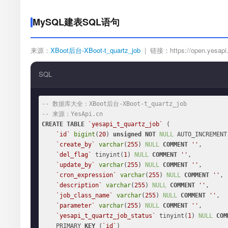
MySQL建表SQL语句
来源：
XBoot后台-XBoot-t_quartz_job
| 链接：https://open.yesapi.cn
SQL
-- 数据库大全：XBoot后台-XBoot-t_quartz_job
-- 来源：YesApi.cn
CREATE
TABLE
`yesapi_t_quartz_job`
 (

`id`
bigint
(
20
) 
unsigned
NOT
NULL
 AUTO_INCREMENT,
`create_by`
varchar
(
255
) 
NULL
COMMENT
''
,

`del_flag`
 tinyint(
1
) 
NULL
COMMENT
''
,

`update_by`
varchar
(
255
) 
NULL
COMMENT
''
,

`cron_expression`
varchar
(
255
) 
NULL
COMMENT
''
,

`description`
varchar
(
255
) 
NULL
COMMENT
''
,

`job_class_name`
varchar
(
255
) 
NULL
COMMENT
''
,

`parameter`
varchar
(
255
) 
NULL
COMMENT
''
,

`yesapi_t_quartz_job_status`
 tinyint(
1
) 
NULL
COM
    PRIMARY 
KEY
 (
`id`
)
