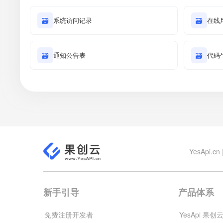
🗃
系统访问记录
🗃
在线
🗃
通知公告表
🗃
代码
YesApi
新手引导
产品体系
免费注册开发者
YesApi 果创