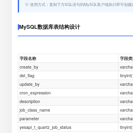
💡 使用方式：复制下方SQL语句到MySQL客户端执行即可创建
MySQL数据库表结构设计
字段名称
字段类
create_by
varcha
del_flag
tinyint(
update_by
varcha
cron_expression
varcha
description
varcha
job_class_name
varcha
parameter
varcha
yesapi_t_quartz_job_status
tinyint(