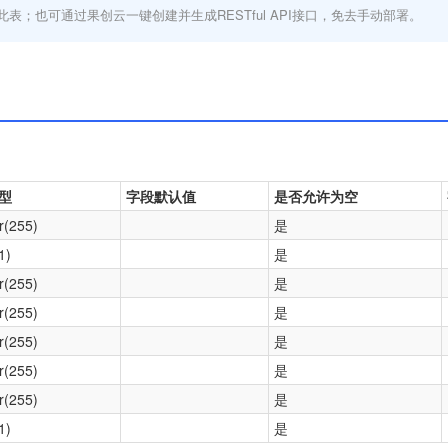
此表；也可通过果创云一键创建并生成RESTful API接口，免去手动部署。
型
字段默认值
是否允许为空
r(255)
是
1)
是
r(255)
是
r(255)
是
r(255)
是
r(255)
是
r(255)
是
1)
是