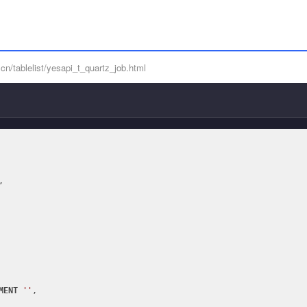
/tablelist/yesapi_t_quartz_job.html


MENT
''
,
