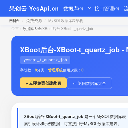
果创云 YesApi.cn
数据库
接口管理
(0)
(0)
免费资源
控制台
/
/
MySQL数据库表结构
位置：
数据库大全
›
XBoot后台-XBoot-t_quartz_job
XBoot后台-XBoot-t_quartz_j
yesapi_t_quartz_job
字段数：
8
分类：
管理系统
使用次数：
0
+ 立即免费创建此表
← 返回数据库大全
XBoot后台-XBoot-t_quartz_job
是一个MySQL数据库
索引设计和示例数据，可直接用于MySQL数据库建表。