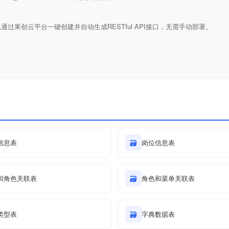
通过果创云平台一键创建并自动生成RESTful API接口，无需手动部署。
信息表
🗃
岗位信息表
和角色关联表
🗃
角色和菜单关联表
类型表
🗃
字典数据表