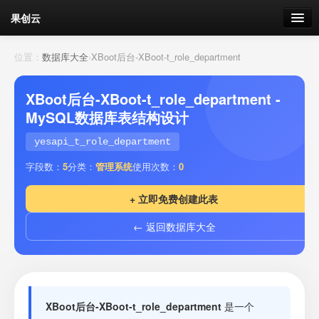
果创云
数据表单
位置：
数据库大全
›
XBoot后台-XBoot-t_role_department
API接口
XBoot后台-XBoot-t_role_department -
MySQL数据库表结构设计
云存储
yesapi_t_role_department
流量
剩余接口流量
字段数：
5
分类：
管理系统
使用次数：
0
我的
+ 立即免费创建此表
← 返回数据库大全
套餐
加流量
XBoot后台-XBoot-t_role_department
是一个