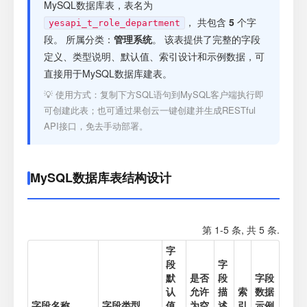
注册
MySQL数据库表，表名为
， 共包含
5
个字
yesapi_t_role_department
段。 所属分类：
管理系统
。 该表提供了完整的字段
登录
定义、类型说明、默认值、索引设计和示例数据，可
直接用于MySQL数据库建表。
接口测试
💡 使用方式：复制下方SQL语句到MySQL客户端执行即
可创建此表；也可通过果创云一键创建并生成RESTful
API接口，免去手动部署。
MySQL数据库表结构设计
第 1-5 条, 共 5 条.
字
段
字
默
是否
段
字段
认
允许
描
索
数据
字段名称
字段类型
值
为空
述
引
示例