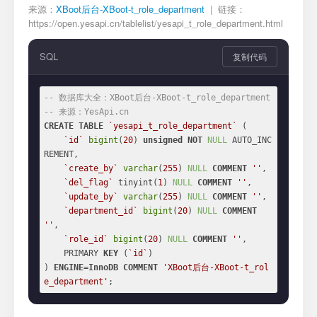
来源：
XBoot后台-XBoot-t_role_department
| 链接：
https://open.yesapi.cn/tablelist/yesapi_t_role_department.html
SQL
复制代码
-- 数据库大全：XBoot后台-XBoot-t_role_department
-- 来源：YesApi.cn
CREATE
TABLE
`yesapi_t_role_department`
 (

`id`
bigint
(
20
) 
unsigned
NOT
NULL
 AUTO_INC
REMENT,

`create_by`
varchar
(
255
) 
NULL
COMMENT
''
,

`del_flag`
 tinyint(
1
) 
NULL
COMMENT
''
,

`update_by`
varchar
(
255
) 
NULL
COMMENT
''
,

`department_id`
bigint
(
20
) 
NULL
COMMENT
''
,

`role_id`
bigint
(
20
) 
NULL
COMMENT
''
,

    PRIMARY 
KEY
 (
`id`
)

) 
ENGINE
=
InnoDB
COMMENT
'XBoot后台-XBoot-t_rol
e_department'
;