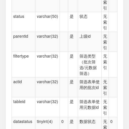
索
引
status
varchar(50)
是
状态
无
索
引
parentid
varchar(32)
是
上级id
无
索
引
filtertype
varchar(32)
是
筛选类型
无
（批次筛
索
选/元数据
引
筛选）
actid
varchar(32)
是
筛选表单使
无
用的批次id
索
引
tableid
varchar(32)
是
筛选表单使
无
用元数据id
索
引
datastatus
tinyint(4)
0
是
数据状态
无
0
索