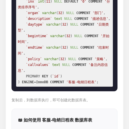
`inx`
int
(
11
) 
NULL
DEFAULT
'0'
COMMENT
'分
类排序序号'
,

`organ`
varchar
(
32
) 
NULL
COMMENT
'部门'
,

`description`
text
NULL
COMMENT
'描述信息'
,

`daytype`
varchar
(
32
) 
NULL
COMMENT
'日期类
型'
,

`begintime`
varchar
(
32
) 
NULL
COMMENT
'开始
时间'
,

`endtime`
varchar
(
32
) 
NULL
COMMENT
'结束时
间'
,

`policy`
varchar
(
32
) 
NULL
COMMENT
'策略'
,

`callvalues`
text
NULL
COMMENT
'备注内容信
息'
,

    PRIMARY 
KEY
 (
`id`
)

) 
ENGINE
=
InnoDB
COMMENT
'客服-电销日程表'
;
复制后，到数据库执行，即可创建此数据库表。
📖 如何使用 客服-电销日程表 数据库表