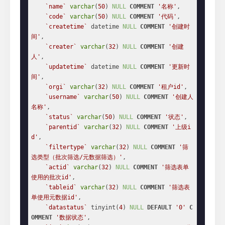
`name`
varchar
(
50
) 
NULL
COMMENT
'名称'
,

`code`
varchar
(
50
) 
NULL
COMMENT
'代码'
,

`createtime`
 datetime 
NULL
COMMENT
'创建时
间'
,

`creater`
varchar
(
32
) 
NULL
COMMENT
'创建
人'
,

`updatetime`
 datetime 
NULL
COMMENT
'更新时
间'
,

`orgi`
varchar
(
32
) 
NULL
COMMENT
'租户id'
,

`username`
varchar
(
50
) 
NULL
COMMENT
'创建人
名称'
,

`status`
varchar
(
50
) 
NULL
COMMENT
'状态'
,

`parentid`
varchar
(
32
) 
NULL
COMMENT
'上级i
d'
,

`filtertype`
varchar
(
32
) 
NULL
COMMENT
'筛
选类型（批次筛选/元数据筛选）'
,

`actid`
varchar
(
32
) 
NULL
COMMENT
'筛选表单
使用的批次id'
,

`tableid`
varchar
(
32
) 
NULL
COMMENT
'筛选表
单使用元数据id'
,

`datastatus`
 tinyint(
4
) 
NULL
DEFAULT
'0'
C
OMMENT
'数据状态'
,
