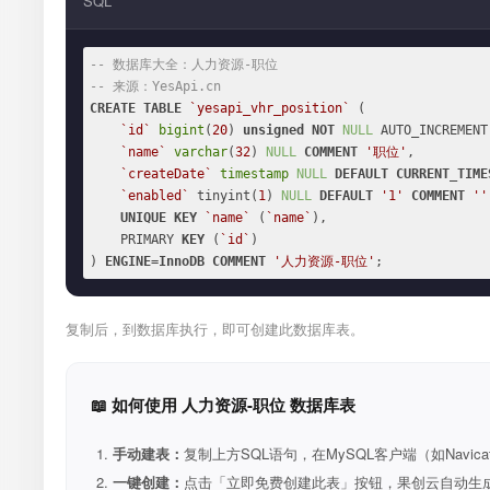
SQL
-- 数据库大全：人力资源-职位
-- 来源：YesApi.cn
CREATE
TABLE
`yesapi_vhr_position`
 (

`id`
bigint
(
20
) 
unsigned
NOT
NULL
 AUTO_INCREMENT,
`name`
varchar
(
32
) 
NULL
COMMENT
'职位'
,

`createDate`
timestamp
NULL
DEFAULT
CURRENT_TIME
`enabled`
 tinyint(
1
) 
NULL
DEFAULT
'1'
COMMENT
''
UNIQUE
KEY
`name`
 (
`name`
),

    PRIMARY 
KEY
 (
`id`
)

) 
ENGINE
=
InnoDB
COMMENT
'人力资源-职位'
;
复制后，到数据库执行，即可创建此数据库表。
📖 如何使用 人力资源-职位 数据库表
手动建表：
复制上方SQL语句，在MySQL客户端（如Navica
一键创建：
点击「立即免费创建此表」按钮，果创云自动生成表和R