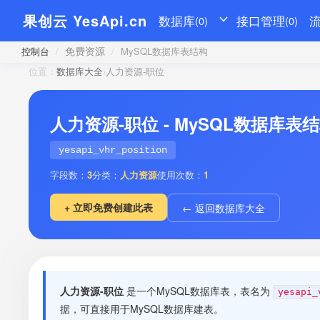
果创云 YesApi.cn
数据库
接口管理
(0)
(0)
免费资源
控制台
/
/
MySQL数据库表结构
位置：
数据库大全
›
人力资源-职位
人力资源-职位 - MySQL数据库表
yesapi_vhr_position
字段数：
3
分类：
人力资源
使用次数：
1
+ 立即免费创建此表
← 返回数据库大全
人力资源-职位
是一个MySQL数据库表，表名为
yesapi_
据，可直接用于MySQL数据库建表。