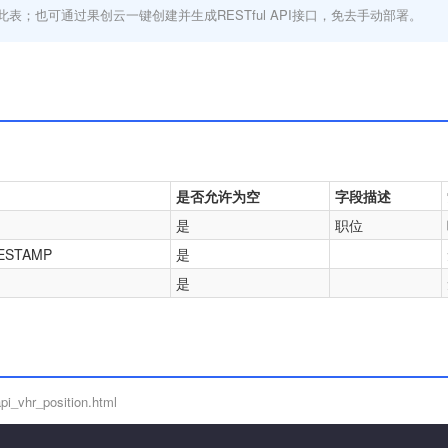
此表；也可通过果创云一键创建并生成RESTful API接口，免去手动部署。
是否允许为空
字段描述
是
职位
ESTAMP
是
是
i_vhr_position.html