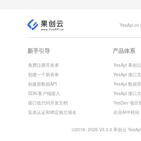
YesApi
新手引导
产品体系
免费注册开发者
YesApi 果创
创建一个新表单
YesApi 接口
创建新数据API
YesApi 数据
SDK/客户端接入
YesApi 接口
接口低代码开发文档
YesDev 项
实名认证和绑定独立域名
企业AI中转站
©2018- 2026 V3.3.0 果创云 Y