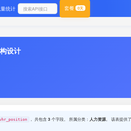
套餐
流量统计
0天
结构设计
， 共包含
3
个字段。 所属分类：
人力资源
。 该表提供
vhr_position