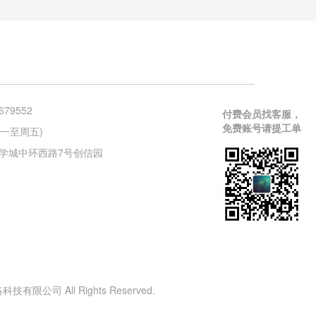
679552
付费会员找客服，
免费账号请提工单
 (周一至周五)
学城中环西路7号创信园
有限公司 All Rights Reserved.