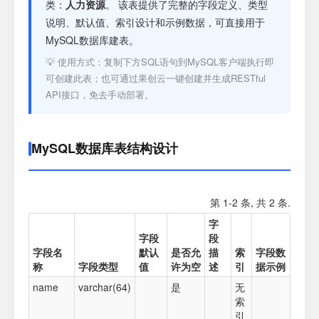
注册
类：
人力资源
。 该表提供了完整的字段定义、类型
说明、默认值、索引设计和示例数据，可直接用于
MySQL数据库建表。
登录
💡 使用方式：复制下方SQL语句到MySQL客户端执行即
可创建此表；也可通过果创云一键创建并生成RESTful
接口测试
API接口，免去手动部署。
MySQL数据库表结构设计
第 1-2 条, 共 2 条.
字
字段
段
字段名
默认
是否允
描
索
字段数
称
字段类型
值
许为空
述
引
据示例
name
varchar(64)
是
无
索
引