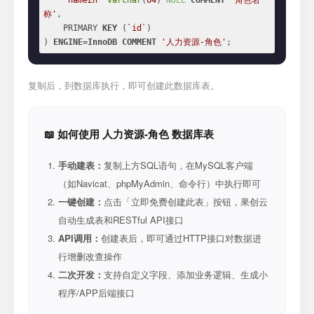
`nameZh`
varchar
(
64
) 
NULL
COMMENT
'角色名
称'
,

    PRIMARY 
KEY
 (
`id`
)

) 
ENGINE
=
InnoDB
COMMENT
'人力资源-角色'
;
复制后，到数据库执行，即可创建此数据库表。
📖 如何使用 人力资源-角色 数据库表
手动建表：
复制上方SQL语句，在MySQL客户端
（如Navicat、phpMyAdmin、命令行）中执行即可
一键创建：
点击「立即免费创建此表」按钮，果创云
自动生成表和RESTful API接口
API调用：
创建表后，即可通过HTTP接口对数据进
行增删改查操作
二次开发：
支持自定义字段、添加业务逻辑、生成小
程序/APP后端接口