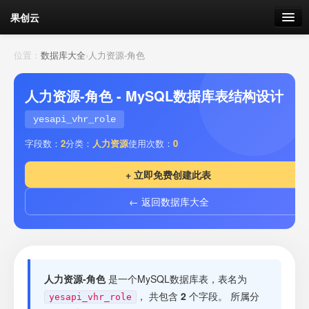
果创云
数据表单
位置：
数据库大全
›
人力资源-角色
API接口
人力资源-角色 - MySQL数据库表结构设计
云存储
yesapi_vhr_role
字段数：
2
分类：
人力资源
使用次数：
0
流量
剩余接口流量
+ 立即免费创建此表
我的
← 返回数据库大全
套餐
加流量
人力资源-角色
是一个MySQL数据库表，表名为
， 共包含
2
个字段。 所属分
yesapi_vhr_role