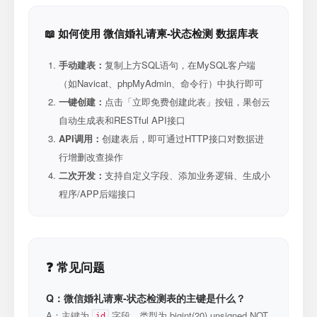
📖 如何使用 微信婚礼请柬-状态检测 数据库表
手动建表：
复制上方SQL语句，在MySQL客户端
（如Navicat、phpMyAdmin、命令行）中执行即可
一键创建：
点击「立即免费创建此表」按钮，果创云
自动生成表和RESTful API接口
API调用：
创建表后，即可通过HTTP接口对数据进
行增删改查操作
二次开发：
支持自定义字段、添加业务逻辑、生成小
程序/APP后端接口
❓ 常见问题
Q：微信婚礼请柬-状态检测表的主键是什么？
A：主键为
字段，类型为 bigint(20) unsigned NOT
id