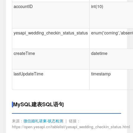
accountID
int(10)
yesapi_wedding_checkin_status_status
enum('coming','absent'
createTime
datetime
lastUpdateTime
timestamp
MySQL建表SQL语句
来源：
微信婚礼请柬-状态检测
| 链接：
https://open.yesapi.cn/tablelist/yesapi_wedding_checkin_status.html