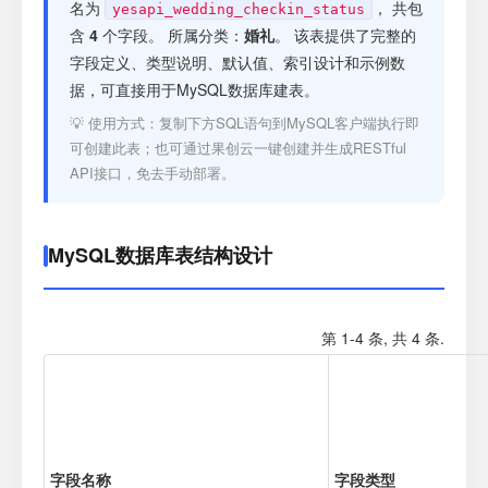
注册
名为
， 共包
yesapi_wedding_checkin_status
含
4
个字段。 所属分类：
婚礼
。 该表提供了完整的
字段定义、类型说明、默认值、索引设计和示例数
登录
据，可直接用于MySQL数据库建表。
💡 使用方式：复制下方SQL语句到MySQL客户端执行即
接口测试
可创建此表；也可通过果创云一键创建并生成RESTful
API接口，免去手动部署。
MySQL数据库表结构设计
第 1-4 条, 共 4 条.
字段名称
字段类型