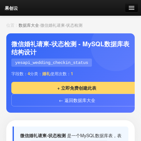
果创云
数据表单
位置：
数据库大全
›
微信婚礼请柬-状态检测
API接口
微信婚礼请柬-状态检测 - MySQL数据库表
结构设计
云存储
yesapi_wedding_checkin_status
流量
剩余接口流量
字段数：
4
分类：
婚礼
使用次数：
1
我的
+ 立即免费创建此表
← 返回数据库大全
套餐
加流量
微信婚礼请柬-状态检测
是一个MySQL数据库表，表