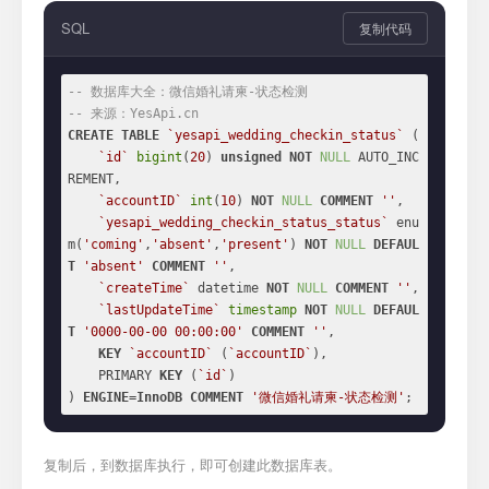
SQL
复制代码
-- 数据库大全：微信婚礼请柬-状态检测
-- 来源：YesApi.cn
CREATE
TABLE
`yesapi_wedding_checkin_status`
 (

`id`
bigint
(
20
) 
unsigned
NOT
NULL
 AUTO_INC
REMENT,

`accountID`
int
(
10
) 
NOT
NULL
COMMENT
''
,

`yesapi_wedding_checkin_status_status`
 enu
m(
'coming'
,
'absent'
,
'present'
) 
NOT
NULL
DEFAUL
T
'absent'
COMMENT
''
,

`createTime`
 datetime 
NOT
NULL
COMMENT
''
,

`lastUpdateTime`
timestamp
NOT
NULL
DEFAUL
T
'0000-00-00 00:00:00'
COMMENT
''
,

KEY
`accountID`
 (
`accountID`
),

    PRIMARY 
KEY
 (
`id`
)

) 
ENGINE
=
InnoDB
COMMENT
'微信婚礼请柬-状态检测'
;
复制后，到数据库执行，即可创建此数据库表。