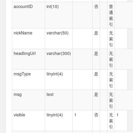
accountID
int(10)
否
普
通
索
引
nickName
varchar(50)
是
无
索
引
headImgUrl
varchar(300)
是
无
索
引
msgType
tinyint(4)
是
无
索
引
msg
text
是
无
索
引
visible
tinyint(4)
1
否
无
1
索
引