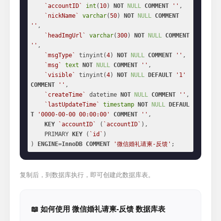
`accountID`
int
(
10
) 
NOT
NULL
COMMENT
''
,

`nickName`
varchar
(
50
) 
NOT
NULL
COMMENT
''
,

`headImgUrl`
varchar
(
300
) 
NOT
NULL
COMMENT
''
,

`msgType`
 tinyint(
4
) 
NOT
NULL
COMMENT
''
,

`msg`
text
NOT
NULL
COMMENT
''
,

`visible`
 tinyint(
4
) 
NOT
NULL
DEFAULT
'1'
COMMENT
''
,

`createTime`
 datetime 
NOT
NULL
COMMENT
''
,

`lastUpdateTime`
timestamp
NOT
NULL
DEFAUL
T
'0000-00-00 00:00:00'
COMMENT
''
,

KEY
`accountID`
 (
`accountID`
),

    PRIMARY 
KEY
 (
`id`
)

) 
ENGINE
=
InnoDB
COMMENT
'微信婚礼请柬-反馈'
;
复制后，到数据库执行，即可创建此数据库表。
📖 如何使用 微信婚礼请柬-反馈 数据库表