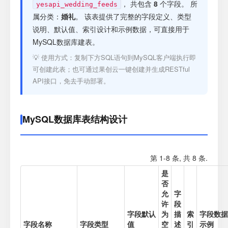
注册
， 共包含
8
个字段。 所
yesapi_wedding_feeds
属分类：
婚礼
。 该表提供了完整的字段定义、类型
说明、默认值、索引设计和示例数据，可直接用于
登录
MySQL数据库建表。
💡 使用方式：复制下方SQL语句到MySQL客户端执行即
接口测试
可创建此表；也可通过果创云一键创建并生成RESTful
API接口，免去手动部署。
MySQL数据库表结构设计
第 1-8 条, 共 8 条.
是
否
允
字
许
段
字段默认
为
描
索
字段数据
字段名称
字段类型
值
空
述
引
示例