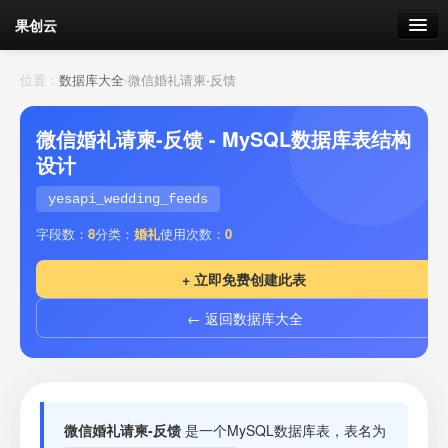
果创云
数据表单
位置：
数据库大全
›
微信婚礼请柬-反馈
API接口
微信婚礼请柬-反馈 - MySQL数据库表结构
设计
云存储
yesapi_wedding_feeds
流量
剩余接口流量
字段数：
8
分类：
婚礼
使用次数：
0
我的
+ 立即免费创建此表
← 返回数据库大全
套餐
加流量
微信婚礼请柬-反馈
是一个MySQL数据库表，表名为