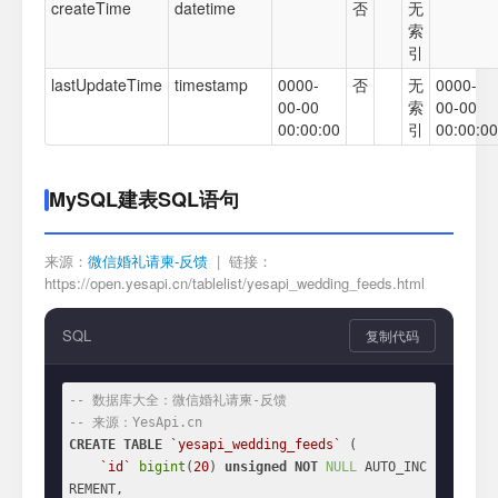
createTime
datetime
否
无
索
引
lastUpdateTime
timestamp
0000-
否
无
0000-
00-00
索
00-00
00:00:00
引
00:00:00
MySQL建表SQL语句
来源：
微信婚礼请柬-反馈
| 链接：
https://open.yesapi.cn/tablelist/yesapi_wedding_feeds.html
SQL
复制代码
-- 数据库大全：微信婚礼请柬-反馈
-- 来源：YesApi.cn
CREATE
TABLE
`yesapi_wedding_feeds`
 (

`id`
bigint
(
20
) 
unsigned
NOT
NULL
 AUTO_INC
REMENT,
