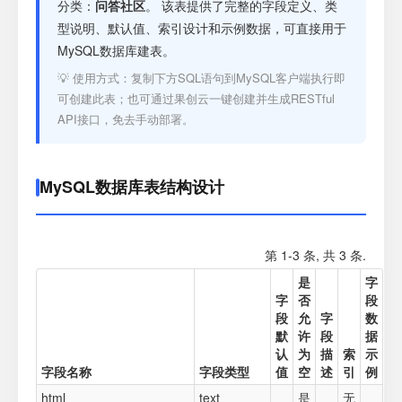
注册
分类：
问答社区
。 该表提供了完整的字段定义、类
型说明、默认值、索引设计和示例数据，可直接用于
MySQL数据库建表。
登录
💡 使用方式：复制下方SQL语句到MySQL客户端执行即
可创建此表；也可通过果创云一键创建并生成RESTful
接口测试
API接口，免去手动部署。
MySQL数据库表结构设计
第 1-3 条, 共 3 条.
是
字
字
否
段
段
允
字
数
默
许
段
据
认
为
描
索
示
字段名称
字段类型
值
空
述
引
例
html
text
是
无