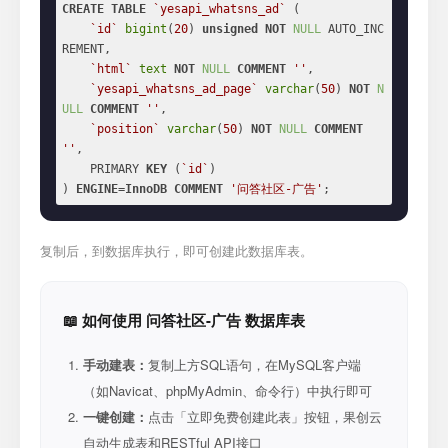
CREATE
TABLE
`yesapi_whatsns_ad`
 (

`id`
bigint
(
20
) 
unsigned
NOT
NULL
 AUTO_INC
REMENT,

`html`
text
NOT
NULL
COMMENT
''
,

`yesapi_whatsns_ad_page`
varchar
(
50
) 
NOT
N
ULL
COMMENT
''
,

`position`
varchar
(
50
) 
NOT
NULL
COMMENT
''
,

    PRIMARY 
KEY
 (
`id`
)

) 
ENGINE
=
InnoDB
COMMENT
'问答社区-广告'
;
复制后，到数据库执行，即可创建此数据库表。
📖 如何使用 问答社区-广告 数据库表
手动建表：
复制上方SQL语句，在MySQL客户端
（如Navicat、phpMyAdmin、命令行）中执行即可
一键创建：
点击「立即免费创建此表」按钮，果创云
自动生成表和RESTful API接口