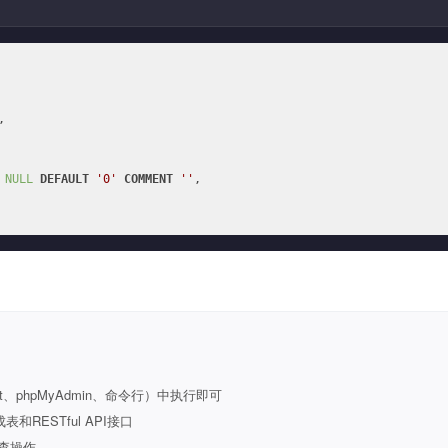


NULL
DEFAULT
'0'
COMMENT
''
,

t、phpMyAdmin、命令行）中执行即可
ESTful API接口
查操作