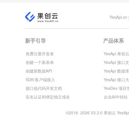
YesApi
新手引导
产品体系
免费注册开发者
YesApi 果创
创建一个新表单
YesApi 接口
创建新数据API
YesApi 数据
SDK/客户端接入
YesApi 接口
接口低代码开发文档
YesDev 项
实名认证和绑定独立域名
企业AI中转站
©2018- 2026 V3.3.0 果创云 Y