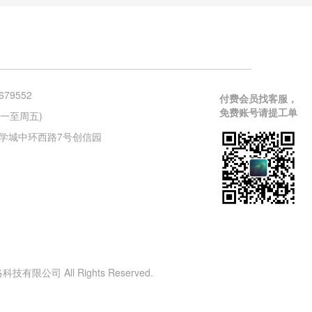
679552
付费会员找客服，
免费账号请提工单
 (周一至周五)
学城中环西路7号创信园
有限公司 All Rights Reserved.