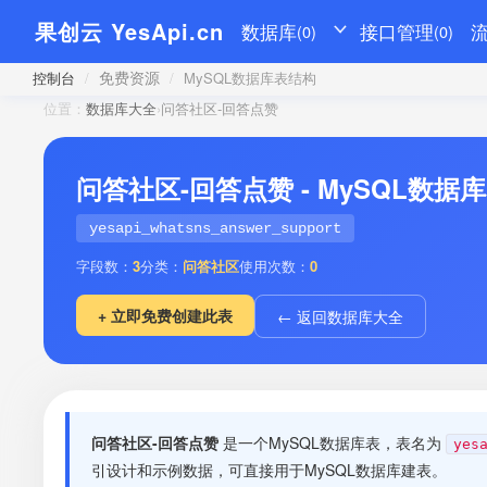
果创云 YesApi.cn
数据库
接口管理
(0)
(0)
免费资源
控制台
/
/
MySQL数据库表结构
位置：
数据库大全
›
问答社区-回答点赞
问答社区-回答点赞 - MySQL数据
yesapi_whatsns_answer_support
字段数：
3
分类：
问答社区
使用次数：
0
+ 立即免费创建此表
← 返回数据库大全
问答社区-回答点赞
是一个MySQL数据库表，表名为
yes
引设计和示例数据，可直接用于MySQL数据库建表。