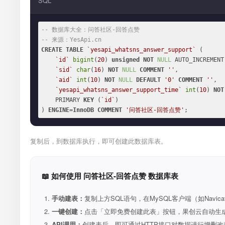
SQL
-- 数据库大全：问答社区-回答点赞
-- 来源：YesApi.cn
CREATE
TABLE
`yesapi_whatsns_answer_support`
 (

`id`
bigint
(
20
) 
unsigned
NOT
NULL
 AUTO_INCREMENT,
`sid`
char
(
16
) 
NOT
NULL
COMMENT
''
,

`aid`
int
(
10
) 
NOT
NULL
DEFAULT
'0'
COMMENT
''
,

`yesapi_whatsns_answer_support_time`
int
(
10
) 
NOT
    PRIMARY 
KEY
 (
`id`
)

) 
ENGINE
=
InnoDB
COMMENT
'问答社区-回答点赞'
;
复制后，到数据库执行，即可创建此数据库表。
📖 如何使用 问答社区-回答点赞 数据库表
手动建表：
复制上方SQL语句，在MySQL客户端（如Navica
一键创建：
点击「立即免费创建此表」按钮，果创云自动生成表和R
API调用：
创建表后，即可通过HTTP接口对数据进行增删改