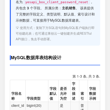
注册
名为
，
yesapi_box_client_password_reset
共包含
3
个字段。 所属分类：
主机销售
。 该表提供
了完整的字段定义、类型说明、默认值、索引设计和
登录
示例数据，可直接用于MySQL数据库建表。
💡 使用方式：复制下方SQL语句到MySQL客户端执行即
接口测试
可创建此表；也可通过果创云一键创建并生成RESTful
API接口，免去手动部署。
MySQL数据库表结构设计
第 1-3 条, 共 3 条.
字
字段
是否
段
字段
字段名
默认
允许
描
索
数据
称
字段类型
值
为空
述
引
示例
client_id
bigint(20)
是
普