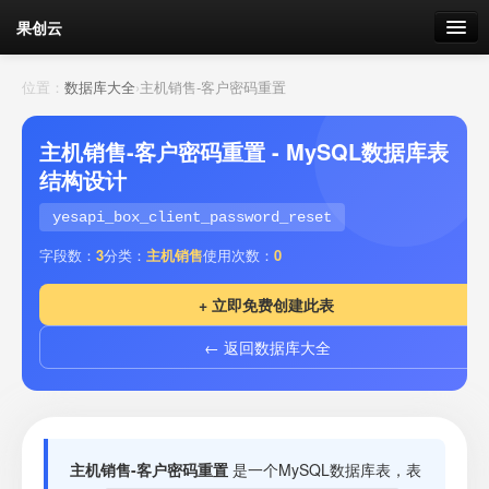
果创云
数据表单
位置：
数据库大全
›
主机销售-客户密码重置
API接口
主机销售-客户密码重置 - MySQL数据库表
结构设计
云存储
yesapi_box_client_password_reset
流量
剩余接口流量
字段数：
3
分类：
主机销售
使用次数：
0
我的
+ 立即免费创建此表
← 返回数据库大全
套餐
加流量
主机销售-客户密码重置
是一个MySQL数据库表，表