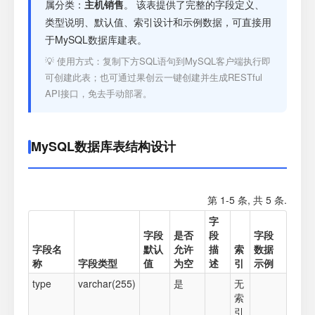
注册
属分类：
主机销售
。 该表提供了完整的字段定义、
类型说明、默认值、索引设计和示例数据，可直接用
于MySQL数据库建表。
登录
💡 使用方式：复制下方SQL语句到MySQL客户端执行即
可创建此表；也可通过果创云一键创建并生成RESTful
接口测试
API接口，免去手动部署。
MySQL数据库表结构设计
第 1-5 条, 共 5 条.
字
字段
是否
段
字段
字段名
默认
允许
描
索
数据
称
字段类型
值
为空
述
引
示例
type
varchar(255)
是
无
索
引