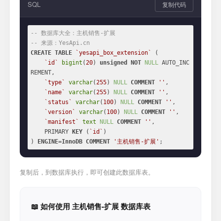
SQL
复制代码
-- 数据库大全：主机销售-扩展
-- 来源：YesApi.cn
CREATE
TABLE
`yesapi_box_extension`
 (

`id`
bigint
(
20
) 
unsigned
NOT
NULL
 AUTO_INC
REMENT,

`type`
varchar
(
255
) 
NULL
COMMENT
''
,

`name`
varchar
(
255
) 
NULL
COMMENT
''
,

`status`
varchar
(
100
) 
NULL
COMMENT
''
,

`version`
varchar
(
100
) 
NULL
COMMENT
''
,

`manifest`
text
NULL
COMMENT
''
,

    PRIMARY 
KEY
 (
`id`
)

) 
ENGINE
=
InnoDB
COMMENT
'主机销售-扩展'
;
复制后，到数据库执行，即可创建此数据库表。
📖 如何使用 主机销售-扩展 数据库表