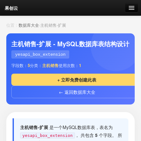
果创云
数据表单
位置：
数据库大全
›
主机销售-扩展
API接口
主机销售-扩展 - MySQL数据库表结构设计
云存储
yesapi_box_extension
字段数：
5
分类：
主机销售
使用次数：
1
流量
剩余接口流量
+ 立即免费创建此表
我的
← 返回数据库大全
套餐
加流量
主机销售-扩展
是一个MySQL数据库表，表名为
， 共包含
5
个字段。 所
yesapi_box_extension