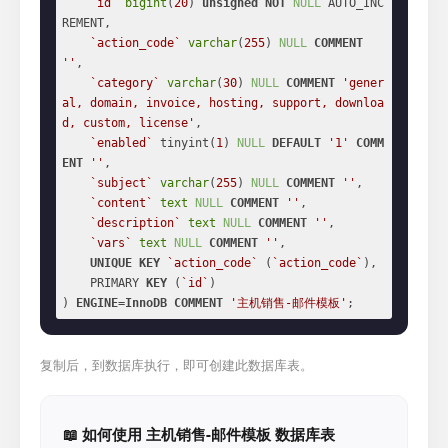
`id`
bigint
(
20
) 
unsigned
NOT
NULL
 AUTO_INC
REMENT,

`action_code`
varchar
(
255
) 
NULL
COMMENT
''
,

`category`
varchar
(
30
) 
NULL
COMMENT
'gener
al, domain, invoice, hosting, support, downloa
d, custom, license'
,

`enabled`
 tinyint(
1
) 
NULL
DEFAULT
'1'
COMM
ENT
''
,

`subject`
varchar
(
255
) 
NULL
COMMENT
''
,

`content`
text
NULL
COMMENT
''
,

`description`
text
NULL
COMMENT
''
,

`vars`
text
NULL
COMMENT
''
,

UNIQUE
KEY
`action_code`
 (
`action_code`
),

    PRIMARY 
KEY
 (
`id`
)

) 
ENGINE
=
InnoDB
COMMENT
'主机销售-邮件模板'
;
复制后，到数据库执行，即可创建此数据库表。
📖 如何使用 主机销售-邮件模板 数据库表