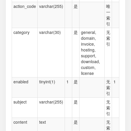
action_code
varchar(255)
是
唯
一
索
引
category
varchar(30)
是
general,
无
domain,
索
invoice,
引
hosting,
support,
download,
custom,
license
enabled
tinyint(1)
1
是
无
1
索
引
subject
varchar(255)
是
无
索
引
content
text
是
无
索