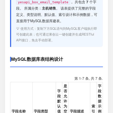
注册
， 共包含
7
个字
yesapi_box_email_template
段。 所属分类：
主机销售
。 该表提供了完整的字段
定义、类型说明、默认值、索引设计和示例数据，可
登录
直接用于MySQL数据库建表。
💡 使用方式：复制下方SQL语句到MySQL客户端执行即
接口测试
可创建此表；也可通过果创云一键创建并生成RESTful
API接口，免去手动部署。
MySQL数据库表结构设计
第 1-7 条, 共 7 条.
是
字
字
否
段
段
允
数
默
许
据
认
为
索
示
字段名称
字段类型
值
空
字段描述
引
例