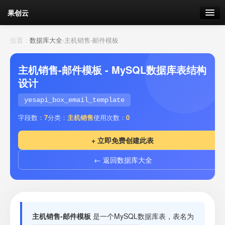
果创云
数据表单
位置：
数据库大全
›
主机销售-邮件模板
API接口
主机销售-邮件模板 - MySQL数据库表结构
设计
云存储
yesapi_box_email_template
流量
剩余接口流量
字段数：
7
分类：
主机销售
使用次数：
0
我的
+ 立即免费创建此表
← 返回数据库大全
套餐
加流量
主机销售-邮件模板
是一个MySQL数据库表，表名为