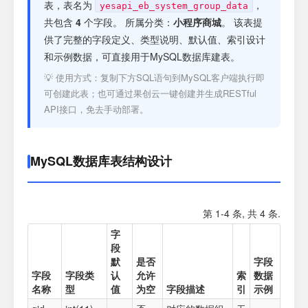
注册
表，表名为
，
yesapi_eb_system_group_data
共包含
4
个字段。 所属分类：
小程序商城
。 该表提
供了完整的字段定义、类型说明、默认值、索引设计
登录
和示例数据，可直接用于MySQL数据库建表。
💡 使用方式：复制下方SQL语句到MySQL客户端执行即
接口测试
可创建此表；也可通过果创云一键创建并生成RESTful
API接口，免去手动部署。
MySQL数据库表结构设计
第 1-4 条, 共 4 条.
字
段
默
是否
字段
字段
字段类
认
允许
索
数据
名称
型
值
为空
字段描述
引
示例