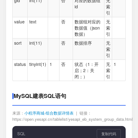
gid
int(11)
否
对应的数据组
无
id
索
引
value
text
否
数据组对应的
无
数据值（json
索
数据）
引
sort
int(11)
否
数据排序
无
索
引
status
tinyint(1)
1
否
状态（1：开
无
1
启；2：关
索
闭；）
引
MySQL建表SQL语句
来源：
小程序商城-组合数据详情表
| 链接：
https://open.yesapi.cn/tablelist/yesapi_eb_system_group_data.html
SQL
复制代码