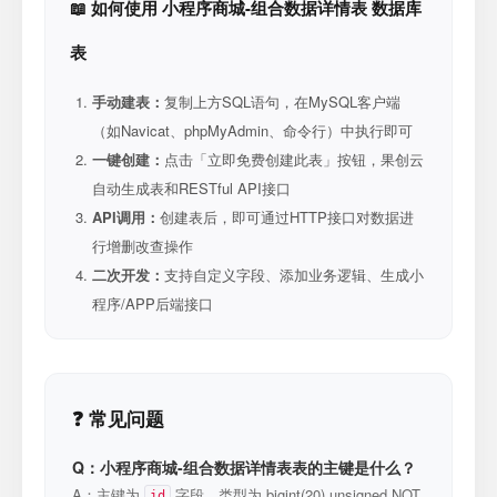
📖 如何使用 小程序商城-组合数据详情表 数据库
表
手动建表：
复制上方SQL语句，在MySQL客户端
（如Navicat、phpMyAdmin、命令行）中执行即可
一键创建：
点击「立即免费创建此表」按钮，果创云
自动生成表和RESTful API接口
API调用：
创建表后，即可通过HTTP接口对数据进
行增删改查操作
二次开发：
支持自定义字段、添加业务逻辑、生成小
程序/APP后端接口
❓ 常见问题
Q：小程序商城-组合数据详情表表的主键是什么？
A：主键为
字段，类型为 bigint(20) unsigned NOT
id