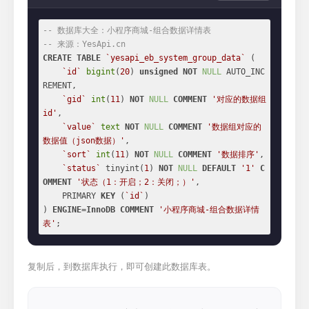
-- 数据库大全：小程序商城-组合数据详情表
-- 来源：YesApi.cn
CREATE
TABLE
`yesapi_eb_system_group_data`
 (

`id`
bigint
(
20
) 
unsigned
NOT
NULL
 AUTO_INC
REMENT,

`gid`
int
(
11
) 
NOT
NULL
COMMENT
'对应的数据组
id'
,

`value`
text
NOT
NULL
COMMENT
'数据组对应的
数据值（json数据）'
,

`sort`
int
(
11
) 
NOT
NULL
COMMENT
'数据排序'
,

`status`
 tinyint(
1
) 
NOT
NULL
DEFAULT
'1'
C
OMMENT
'状态（1：开启；2：关闭；）'
,

    PRIMARY 
KEY
 (
`id`
)

) 
ENGINE
=
InnoDB
COMMENT
'小程序商城-组合数据详情
表'
;
复制后，到数据库执行，即可创建此数据库表。