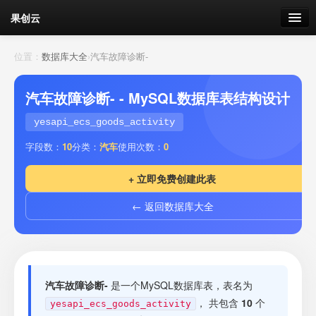
果创云
数据表单
位置：
数据库大全
›
汽车故障诊断-
API接口
汽车故障诊断- - MySQL数据库表结构设计
云存储
yesapi_ecs_goods_activity
字段数：
10
分类：
汽车
使用次数：
0
流量
剩余接口流量
+ 立即免费创建此表
我的
← 返回数据库大全
套餐
加流量
汽车故障诊断-
是一个MySQL数据库表，表名为
， 共包含
10
个
yesapi_ecs_goods_activity