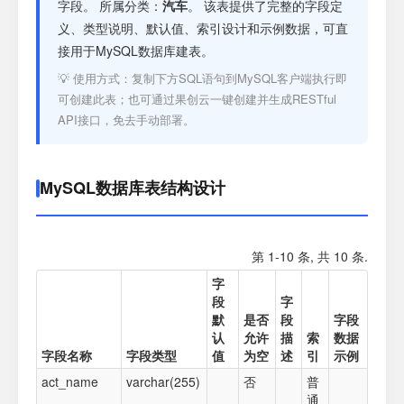
注册
字段。 所属分类：
汽车
。 该表提供了完整的字段定
义、类型说明、默认值、索引设计和示例数据，可直
接用于MySQL数据库建表。
登录
💡 使用方式：复制下方SQL语句到MySQL客户端执行即
可创建此表；也可通过果创云一键创建并生成RESTful
接口测试
API接口，免去手动部署。
MySQL数据库表结构设计
第 1-10 条, 共 10 条.
字
段
字
默
是否
段
字段
认
允许
描
索
数据
字段名称
字段类型
值
为空
述
引
示例
act_name
varchar(255)
否
普
通