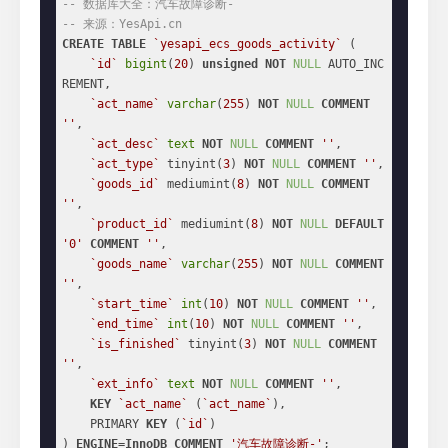
-- 数据库大全：汽车故障诊断-
-- 来源：YesApi.cn
CREATE
TABLE
`yesapi_ecs_goods_activity`
 (

`id`
bigint
(
20
) 
unsigned
NOT
NULL
 AUTO_INC
REMENT,

`act_name`
varchar
(
255
) 
NOT
NULL
COMMENT
''
,

`act_desc`
text
NOT
NULL
COMMENT
''
,

`act_type`
 tinyint(
3
) 
NOT
NULL
COMMENT
''
,

`goods_id`
 mediumint(
8
) 
NOT
NULL
COMMENT
''
,

`product_id`
 mediumint(
8
) 
NOT
NULL
DEFAULT
'0'
COMMENT
''
,

`goods_name`
varchar
(
255
) 
NOT
NULL
COMMENT
''
,

`start_time`
int
(
10
) 
NOT
NULL
COMMENT
''
,

`end_time`
int
(
10
) 
NOT
NULL
COMMENT
''
,

`is_finished`
 tinyint(
3
) 
NOT
NULL
COMMENT
''
,

`ext_info`
text
NOT
NULL
COMMENT
''
,

KEY
`act_name`
 (
`act_name`
),

    PRIMARY 
KEY
 (
`id`
)

) 
ENGINE
=
InnoDB
COMMENT
'汽车故障诊断-'
;