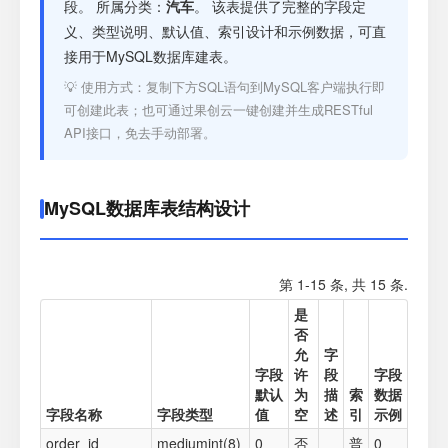
注册
段。 所属分类：
汽车
。 该表提供了完整的字段定
义、类型说明、默认值、索引设计和示例数据，可直
接用于MySQL数据库建表。
登录
💡 使用方式：复制下方SQL语句到MySQL客户端执行即
可创建此表；也可通过果创云一键创建并生成RESTful
接口测试
API接口，免去手动部署。
MySQL数据库表结构设计
第 1-15 条, 共 15 条.
是
否
允
字
字段
许
段
字段
默认
为
描
索
数据
字段名称
字段类型
值
空
述
引
示例
order_id
mediumint(8)
0
否
普
0