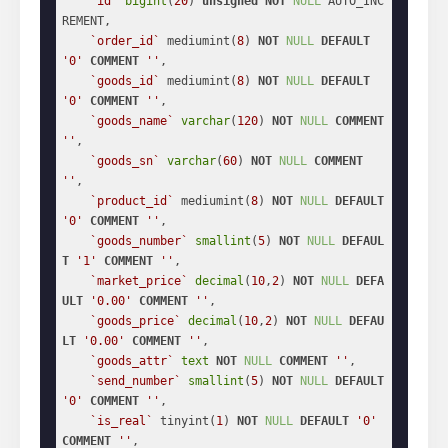
`id`
bigint
(
20
) 
unsigned
NOT
NULL
 AUTO_INC
REMENT,

`order_id`
 mediumint(
8
) 
NOT
NULL
DEFAULT
'0'
COMMENT
''
,

`goods_id`
 mediumint(
8
) 
NOT
NULL
DEFAULT
'0'
COMMENT
''
,

`goods_name`
varchar
(
120
) 
NOT
NULL
COMMENT
''
,

`goods_sn`
varchar
(
60
) 
NOT
NULL
COMMENT
''
,

`product_id`
 mediumint(
8
) 
NOT
NULL
DEFAULT
'0'
COMMENT
''
,

`goods_number`
smallint
(
5
) 
NOT
NULL
DEFAUL
T
'1'
COMMENT
''
,

`market_price`
decimal
(
10
,
2
) 
NOT
NULL
DEFA
ULT
'0.00'
COMMENT
''
,

`goods_price`
decimal
(
10
,
2
) 
NOT
NULL
DEFAU
LT
'0.00'
COMMENT
''
,

`goods_attr`
text
NOT
NULL
COMMENT
''
,

`send_number`
smallint
(
5
) 
NOT
NULL
DEFAULT
'0'
COMMENT
''
,

`is_real`
 tinyint(
1
) 
NOT
NULL
DEFAULT
'0'
COMMENT
''
,
