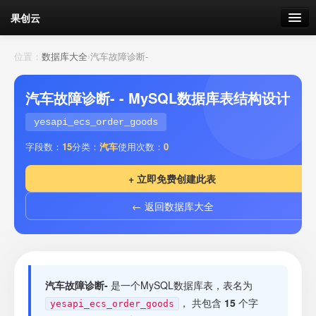
果创云
数据表单
位置：
数据库大全
›
汽车故障诊断-
API接口
汽车故障诊断- - MySQL数据库表结构设计
云存储
yesapi_ecs_order_goods
字段数：
15
分类：
汽车
使用次数：
0
流量
剩余接口流量
+ 立即免费创建此表
我的
← 返回数据库大全
套餐
加流量
汽车故障诊断-
是一个MySQL数据库表，表名为
， 共包含
15
个字
yesapi_ecs_order_goods