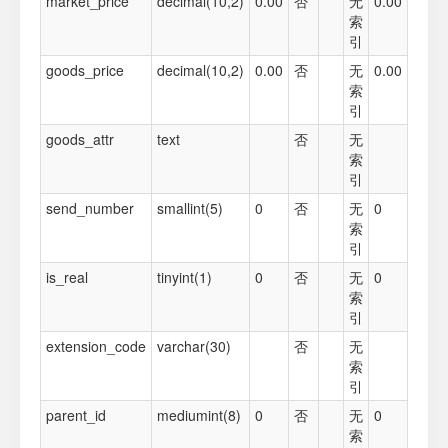
market_price
decimal(10,2)
0.00
否
无
0.00
索
引
goods_price
decimal(10,2)
0.00
否
无
0.00
索
引
goods_attr
text
否
无
索
引
send_number
smallint(5)
0
否
无
0
索
引
is_real
tinyint(1)
0
否
无
0
索
引
extension_code
varchar(30)
否
无
索
引
parent_id
mediumint(8)
0
否
无
0
索