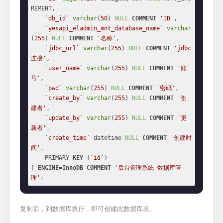
REMENT,

`db_id`
varchar
(
50
) 
NULL
COMMENT
'ID'
,

`yesapi_eladmin_mnt_database_name`
varchar
(
255
) 
NULL
COMMENT
'名称'
,

`jdbc_url`
varchar
(
255
) 
NULL
COMMENT
'jdbc
连接'
,

`user_name`
varchar
(
255
) 
NULL
COMMENT
'账
号'
,

`pwd`
varchar
(
255
) 
NULL
COMMENT
'密码'
,

`create_by`
varchar
(
255
) 
NULL
COMMENT
'创
建者'
,

`update_by`
varchar
(
255
) 
NULL
COMMENT
'更
新者'
,

`create_time`
 datetime 
NULL
COMMENT
'创建时
间'
,

    PRIMARY 
KEY
 (
`id`
)

) 
ENGINE
=
InnoDB
COMMENT
'后台管理系统-数据库管
理'
;
复制后，到数据库执行，即可创建此数据库表。