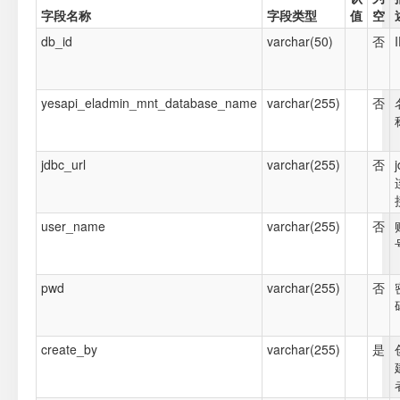
字段名称
字段类型
值
空
db_id
varchar(50)
否
yesapi_eladmin_mnt_database_name
varchar(255)
否
jdbc_url
varchar(255)
否
user_name
varchar(255)
否
pwd
varchar(255)
否
create_by
varchar(255)
是