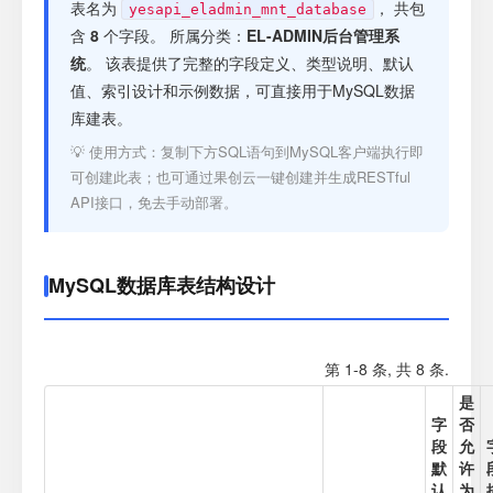
注册
表名为
， 共包
yesapi_eladmin_mnt_database
含
8
个字段。 所属分类：
EL-ADMIN后台管理系
统
。 该表提供了完整的字段定义、类型说明、默认
登录
值、索引设计和示例数据，可直接用于MySQL数据
库建表。
接口测试
💡 使用方式：复制下方SQL语句到MySQL客户端执行即
可创建此表；也可通过果创云一键创建并生成RESTful
API接口，免去手动部署。
MySQL数据库表结构设计
第 1-8 条, 共 8 条.
是
字
否
段
允
默
许
认
为