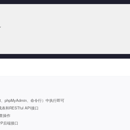






t、phpMyAdmin、命令行）中执行即可
ESTful API接口
查操作
PP后端接口