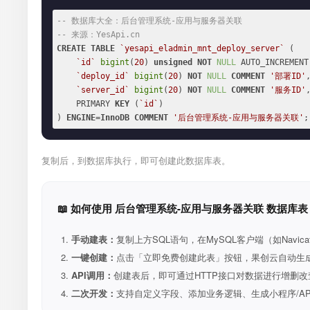
-- 数据库大全：后台管理系统-应用与服务器关联
-- 来源：YesApi.cn
CREATE
TABLE
`yesapi_eladmin_mnt_deploy_server`
 (

`id`
bigint
(
20
) 
unsigned
NOT
NULL
 AUTO_INCREMENT,
`deploy_id`
bigint
(
20
) 
NOT
NULL
COMMENT
'部署ID'
,
`server_id`
bigint
(
20
) 
NOT
NULL
COMMENT
'服务ID'
,
    PRIMARY 
KEY
 (
`id`
)

) 
ENGINE
=
InnoDB
COMMENT
'后台管理系统-应用与服务器关联'
;
复制后，到数据库执行，即可创建此数据库表。
📖 如何使用 后台管理系统-应用与服务器关联 数据库表
手动建表：
复制上方SQL语句，在MySQL客户端（如Navica
一键创建：
点击「立即免费创建此表」按钮，果创云自动生成表和R
API调用：
创建表后，即可通过HTTP接口对数据进行增删改
二次开发：
支持自定义字段、添加业务逻辑、生成小程序/A