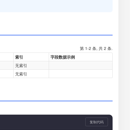
第 1-2 条, 共 2 条.
索引
字段数据示例
无索引
无索引
复制代码