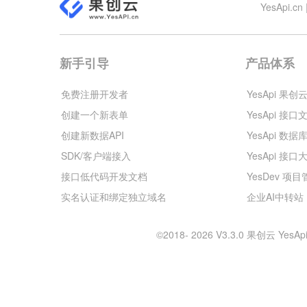
YesApi
新手引导
产品体系
免费注册开发者
YesApi 果创
创建一个新表单
YesApi 接口
创建新数据API
YesApi 数据
SDK/客户端接入
YesApi 接口
接口低代码开发文档
YesDev 项
实名认证和绑定独立域名
企业AI中转站
©2018- 2026 V3.3.0 果创云 Y