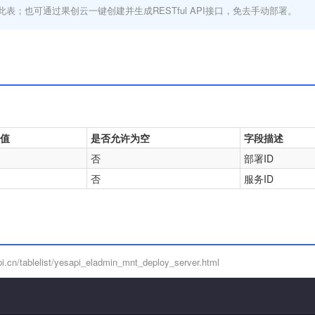
此表；也可通过果创云一键创建并生成RESTful API接口，免去手动部署。
值
是否允许为空
字段描述
否
部署ID
否
服务ID
cn/tablelist/yesapi_eladmin_mnt_deploy_server.html