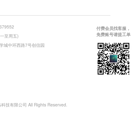
679552
付费会员找客服，
免费账号请提工单
 (周一至周五)
学城中环西路7号创信园
有限公司 All Rights Reserved.