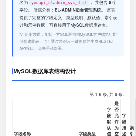
注册
名为
， 共包含
6
个
yesapi_eladmin_sys_dict
字段。 所属分类：
EL-ADMIN后台管理系统
。 该表
提供了完整的字段定义、类型说明、默认值、索引设
登录
计和示例数据，可直接用于MySQL数据库建表。
💡 使用方式：复制下方SQL语句到MySQL客户端执行即
接口测试
可创建此表；也可通过果创云一键创建并生成RESTful
API接口，免去手动部署。
MySQL数据库表结构设计
第 1-6 条, 共 6 条.
是
字
否
段
允
字
默
许
段
认
为
描
索
字段名称
字段类型
值
空
述
引