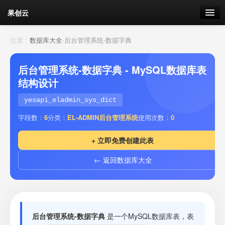
果创云
数据表单
位置：
数据库大全
›
后台管理系统-数据字典
API接口
后台管理系统-数据字典 - MySQL数据库表
结构设计
云存储
yesapi_eladmin_sys_dict
流量
剩余接口流量
字段数：
6
分类：
EL-ADMIN后台管理系统
使用次数：
0
我的
+ 立即免费创建此表
← 返回数据库大全
套餐
加流量
后台管理系统-数据字典
是一个MySQL数据库表，表