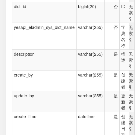
dict_id
bigint(20)
否
ID
无
索
引
yesapi_eladmin_sys_dict_name
varchar(255)
否
字
无
典
索
名
引
称
description
varchar(255)
是
描
无
述
索
引
create_by
varchar(255)
是
创
无
建
索
者
引
update_by
varchar(255)
是
更
无
新
索
者
引
create_time
datetime
是
创
无
建
索
日
引
期