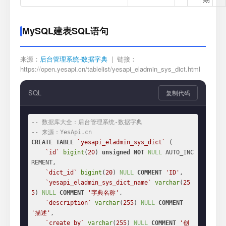
MySQL建表SQL语句
来源：
后台管理系统-数据字典
| 链接：
https://open.yesapi.cn/tablelist/yesapi_eladmin_sys_dict.html
SQL
复制代码
-- 数据库大全：后台管理系统-数据字典
-- 来源：YesApi.cn
CREATE
TABLE
`yesapi_eladmin_sys_dict`
 (

`id`
bigint
(
20
) 
unsigned
NOT
NULL
 AUTO_INC
REMENT,

`dict_id`
bigint
(
20
) 
NULL
COMMENT
'ID'
,

`yesapi_eladmin_sys_dict_name`
varchar
(
25
5
) 
NULL
COMMENT
'字典名称'
,

`description`
varchar
(
255
) 
NULL
COMMENT
'描述'
,

`create_by`
varchar
(
255
) 
NULL
COMMENT
'创