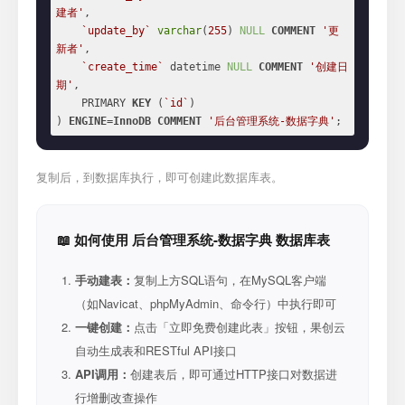
建者'
,

`update_by`
varchar
(
255
) 
NULL
COMMENT
'更
新者'
,

`create_time`
 datetime 
NULL
COMMENT
'创建日
期'
,

    PRIMARY 
KEY
 (
`id`
)

) 
ENGINE
=
InnoDB
COMMENT
'后台管理系统-数据字典'
;
复制后，到数据库执行，即可创建此数据库表。
📖 如何使用 后台管理系统-数据字典 数据库表
手动建表：
复制上方SQL语句，在MySQL客户端
（如Navicat、phpMyAdmin、命令行）中执行即可
一键创建：
点击「立即免费创建此表」按钮，果创云
自动生成表和RESTful API接口
API调用：
创建表后，即可通过HTTP接口对数据进
行增删改查操作