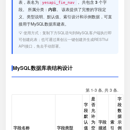
注册
表，表名为
， 共包含
3
个字
yesapi_fie_nav
段。 所属分类：
内容
。 该表提供了完整的字段定
义、类型说明、默认值、索引设计和示例数据，可直
登录
接用于MySQL数据库建表。
💡 使用方式：复制下方SQL语句到MySQL客户端执行即
接口测试
可创建此表；也可通过果创云一键创建并生成RESTful
API接口，免去手动部署。
MySQL数据库表结构设计
第 1-3 条, 共 3 条.
是
字
字
否
段
段
允
数
默
许
据
认
为
字段
索
示
字段名称
字段类型
值
空
描述
引
例