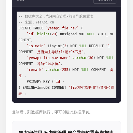
-- 数据库大全：fie内容管理-前台导航位置表
-- 来源：YesApi.cn
CREATE
TABLE
`yesapi_fie_nav`
 (

`id`
bigint
(
20
) 
unsigned
NOT
NULL
 AUTO_INC
REMENT,

`is_main`
 tinyint(
3
) 
NOT
NULL
DEFAULT
'1'
COMMENT
'是否为主导航;1:是;0:不是'
,

`yesapi_fie_nav_name`
varchar
(
30
) 
NOT
NULL
COMMENT
'导航位置名称'
,

`remark`
varchar
(
255
) 
NOT
NULL
COMMENT
'备
注'
,

    PRIMARY 
KEY
 (
`id`
)

) 
ENGINE
=
InnoDB
COMMENT
'fie内容管理-前台导航位置
表'
;
复制后，到数据库执行，即可创建此数据库表。
📖 如何使用 fie内容管理-前台导航位置表 数据库