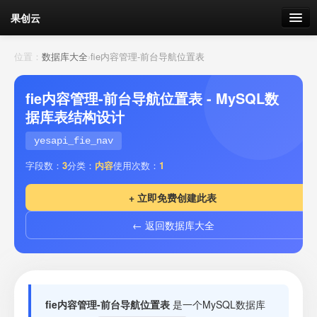
果创云
数据表单
位置：
数据库大全
›
fie内容管理-前台导航位置表
API接口
fie内容管理-前台导航位置表 - MySQL数
据库表结构设计
云存储
yesapi_fie_nav
流量
剩余接口流量
字段数：
3
分类：
内容
使用次数：
1
我的
+ 立即免费创建此表
← 返回数据库大全
套餐
加流量
fie内容管理-前台导航位置表
是一个MySQL数据库