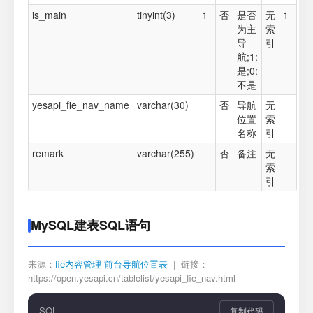
is_main
tinyint(3)
1
否
是否
无
1
为主
索
导
引
航;1:
是;0:
不是
yesapi_fie_nav_name
varchar(30)
否
导航
无
位置
索
名称
引
remark
varchar(255)
否
备注
无
索
引
MySQL建表SQL语句
来源：
fie内容管理-前台导航位置表
| 链接：
https://open.yesapi.cn/tablelist/yesapi_fie_nav.html
SQL
复制代码