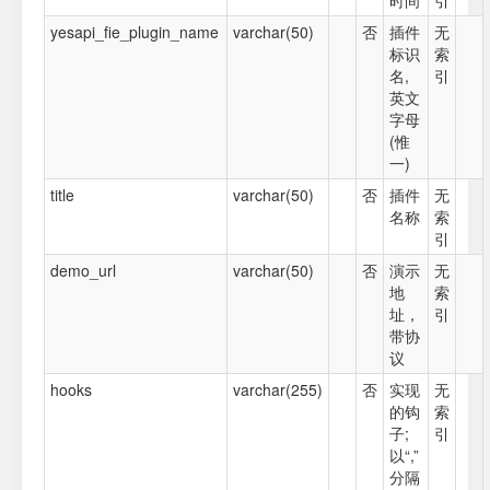
时间
引
yesapi_fie_plugin_name
varchar(50)
否
插件
无
标识
索
名,
引
英文
字母
(惟
一)
title
varchar(50)
否
插件
无
名称
索
引
demo_url
varchar(50)
否
演示
无
地
索
址，
引
带协
议
hooks
varchar(255)
否
实现
无
的钩
索
子;
引
以“,”
分隔