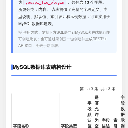
注册
为
， 共包含
13
个字段。
yesapi_fie_plugin
所属分类：
内容
。 该表提供了完整的字段定义、类
型说明、默认值、索引设计和示例数据，可直接用于
登录
MySQL数据库建表。
💡 使用方式：复制下方SQL语句到MySQL客户端执行即
接口测试
可创建此表；也可通过果创云一键创建并生成RESTful
API接口，免去手动部署。
MySQL数据库表结构设计
第 1-13 条, 共 13 条.
是
字
字
否
段
段
允
数
默
许
据
认
为
字段
索
示
字段名称
字段类型
值
空
描述
引
例