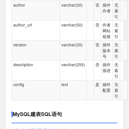
author
varchar(20)
否
插件
无
作者
索
引
author_url
varchar(50)
否
作者
无
网站
索
链接
引
version
varchar(20)
否
插件
无
版本
索
号
引
description
varchar(255)
否
插件
无
描述
索
引
config
text
是
插件
无
配置
索
引
MySQL建表SQL语句