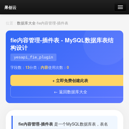
果创云
数据表单
位置：
数据库大全
›
fie内容管理-插件表
API接口
fie内容管理-插件表 - MySQL数据库表结
构设计
云存储
yesapi_fie_plugin
流量
剩余接口流量
字段数：
13
分类：
内容
使用次数：
0
我的
+ 立即免费创建此表
← 返回数据库大全
套餐
加流量
fie内容管理-插件表
是一个MySQL数据库表，表名