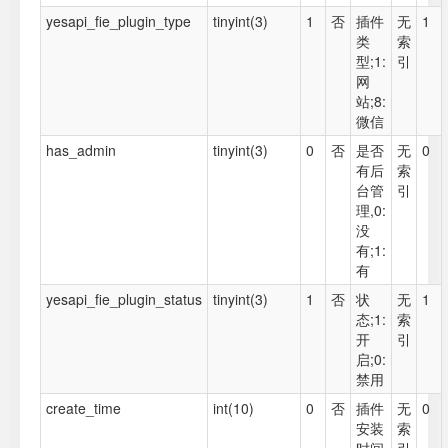
yesapi_fie_plugin_type
tinyint(3)
1
否
插件
无
1
类
索
型;1:
引
网
站;8:
微信
has_admin
tinyint(3)
0
否
是否
无
0
有后
索
台管
引
理,0:
没
有;1:
有
yesapi_fie_plugin_status
tinyint(3)
1
否
状
无
1
态;1:
索
开
引
启;0:
禁用
create_time
int(10)
0
否
插件
无
0
安装
索