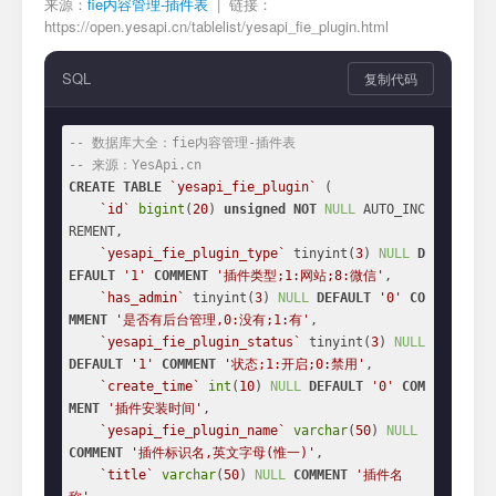
来源：
fie内容管理-插件表
| 链接：
https://open.yesapi.cn/tablelist/yesapi_fie_plugin.html
SQL
复制代码
-- 数据库大全：fie内容管理-插件表
-- 来源：YesApi.cn
CREATE
TABLE
`yesapi_fie_plugin`
 (

`id`
bigint
(
20
) 
unsigned
NOT
NULL
 AUTO_INC
REMENT,

`yesapi_fie_plugin_type`
 tinyint(
3
) 
NULL
D
EFAULT
'1'
COMMENT
'插件类型;1:网站;8:微信'
,

`has_admin`
 tinyint(
3
) 
NULL
DEFAULT
'0'
CO
MMENT
'是否有后台管理,0:没有;1:有'
,

`yesapi_fie_plugin_status`
 tinyint(
3
) 
NULL
DEFAULT
'1'
COMMENT
'状态;1:开启;0:禁用'
,

`create_time`
int
(
10
) 
NULL
DEFAULT
'0'
COM
MENT
'插件安装时间'
,

`yesapi_fie_plugin_name`
varchar
(
50
) 
NULL
COMMENT
'插件标识名,英文字母(惟一)'
,

`title`
varchar
(
50
) 
NULL
COMMENT
'插件名