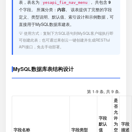
注册
表，表名为
， 共包含
9
yesapi_fie_nav_menu
个字段。 所属分类：
内容
。 该表提供了完整的字段
定义、类型说明、默认值、索引设计和示例数据，可
登录
直接用于MySQL数据库建表。
💡 使用方式：复制下方SQL语句到MySQL客户端执行即
接口测试
可创建此表；也可通过果创云一键创建并生成RESTful
API接口，免去手动部署。
MySQL数据库表结构设计
第 1-9 条, 共 9 条.
是
否
允
字段
许
默认
为
字段
字段名称
字段类型
值
空
描述