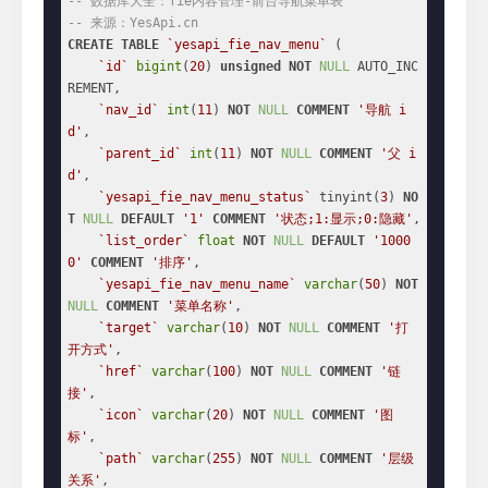
-- 数据库大全：fie内容管理-前台导航菜单表
-- 来源：YesApi.cn
CREATE
TABLE
`yesapi_fie_nav_menu`
 (

`id`
bigint
(
20
) 
unsigned
NOT
NULL
 AUTO_INC
REMENT,

`nav_id`
int
(
11
) 
NOT
NULL
COMMENT
'导航 i
d'
,

`parent_id`
int
(
11
) 
NOT
NULL
COMMENT
'父 i
d'
,

`yesapi_fie_nav_menu_status`
 tinyint(
3
) 
NO
T
NULL
DEFAULT
'1'
COMMENT
'状态;1:显示;0:隐藏'
,

`list_order`
float
NOT
NULL
DEFAULT
'1000
0'
COMMENT
'排序'
,

`yesapi_fie_nav_menu_name`
varchar
(
50
) 
NOT
NULL
COMMENT
'菜单名称'
,

`target`
varchar
(
10
) 
NOT
NULL
COMMENT
'打
开方式'
,

`href`
varchar
(
100
) 
NOT
NULL
COMMENT
'链
接'
,

`icon`
varchar
(
20
) 
NOT
NULL
COMMENT
'图
标'
,

`path`
varchar
(
255
) 
NOT
NULL
COMMENT
'层级
关系'
,
