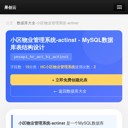
果创云
数据表单
位置：
数据库大全
›
小区物业管理系统-actinst
API接口
小区物业管理系统-actinst - MySQL数据
库表结构设计
云存储
yesapi_hc_act_hi_actinst
流量
剩余接口流量
字段数：
15
分类：
HC小区物业管理系统
使用次数：
2
我的
+ 立即免费创建此表
← 返回数据库大全
套餐
加流量
小区物业管理系统-actinst
是一个MySQL数据库