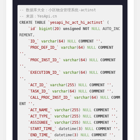
-- 数据库大全：小区物业管理系统-actinst
-- 来源：YesApi.cn
CREATE
TABLE
`yesapi_hc_act_hi_actinst`
 (

`id`
bigint
(
20
) 
unsigned
NOT
NULL
 AUTO_INC
REMENT,

`ID_`
varchar
(
64
) 
NULL
COMMENT
''
,

`PROC_DEF_ID_`
varchar
(
64
) 
NULL
COMMENT
''
,

`PROC_INST_ID_`
varchar
(
64
) 
NULL
COMMENT
''
,

`EXECUTION_ID_`
varchar
(
64
) 
NULL
COMMENT
''
,

`ACT_ID_`
varchar
(
255
) 
NULL
COMMENT
''
,

`TASK_ID_`
varchar
(
64
) 
NULL
COMMENT
''
,

`CALL_PROC_INST_ID_`
varchar
(
64
) 
NULL
COMM
ENT
''
,

`ACT_NAME_`
varchar
(
255
) 
NULL
COMMENT
''
,

`ACT_TYPE_`
varchar
(
255
) 
NULL
COMMENT
''
,

`ASSIGNEE_`
varchar
(
255
) 
NULL
COMMENT
''
,

`START_TIME_`
 datetime(
3
) 
NULL
COMMENT
''
,

`END_TIME_`
 datetime(
3
) 
NULL
COMMENT
''
,
