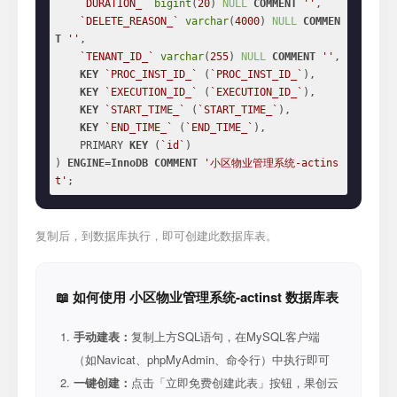
`DURATION_`
bigint
(
20
) 
NULL
COMMENT
''
,

`DELETE_REASON_`
varchar
(
4000
) 
NULL
COMMEN
T
''
,

`TENANT_ID_`
varchar
(
255
) 
NULL
COMMENT
''
,

KEY
`PROC_INST_ID_`
 (
`PROC_INST_ID_`
),

KEY
`EXECUTION_ID_`
 (
`EXECUTION_ID_`
),

KEY
`START_TIME_`
 (
`START_TIME_`
),

KEY
`END_TIME_`
 (
`END_TIME_`
),

    PRIMARY 
KEY
 (
`id`
)

) 
ENGINE
=
InnoDB
COMMENT
'小区物业管理系统-actins
t'
;
复制后，到数据库执行，即可创建此数据库表。
📖 如何使用 小区物业管理系统-actinst 数据库表
手动建表：
复制上方SQL语句，在MySQL客户端
（如Navicat、phpMyAdmin、命令行）中执行即可
一键创建：
点击「立即免费创建此表」按钮，果创云