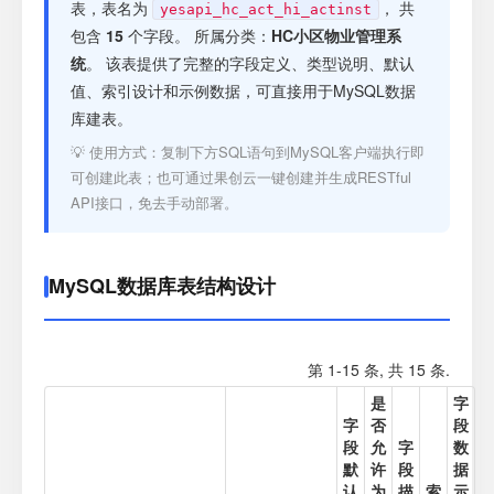
注册
表，表名为
， 共
yesapi_hc_act_hi_actinst
包含
15
个字段。 所属分类：
HC小区物业管理系
统
。 该表提供了完整的字段定义、类型说明、默认
登录
值、索引设计和示例数据，可直接用于MySQL数据
库建表。
接口测试
💡 使用方式：复制下方SQL语句到MySQL客户端执行即
可创建此表；也可通过果创云一键创建并生成RESTful
API接口，免去手动部署。
MySQL数据库表结构设计
第 1-15 条, 共 15 条.
是
字
字
否
段
段
允
字
数
默
许
段
据
认
为
描
索
示