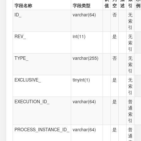
字段名称
字段类型
值
空
述
引
例
ID_
varchar(64)
否
无
索
引
REV_
int(11)
是
无
索
引
TYPE_
varchar(255)
否
无
索
引
EXCLUSIVE_
tinyint(1)
是
无
索
引
EXECUTION_ID_
varchar(64)
是
普
通
索
引
PROCESS_INSTANCE_ID_
varchar(64)
是
普
通