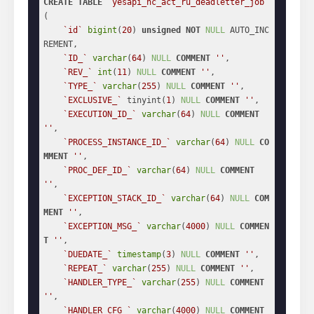
CREATE
TABLE
`yesapi_hc_act_ru_deadletter_job`
(

`id`
bigint
(
20
) 
unsigned
NOT
NULL
 AUTO_INC
REMENT,

`ID_`
varchar
(
64
) 
NULL
COMMENT
''
,

`REV_`
int
(
11
) 
NULL
COMMENT
''
,

`TYPE_`
varchar
(
255
) 
NULL
COMMENT
''
,

`EXCLUSIVE_`
 tinyint(
1
) 
NULL
COMMENT
''
,

`EXECUTION_ID_`
varchar
(
64
) 
NULL
COMMENT
''
,

`PROCESS_INSTANCE_ID_`
varchar
(
64
) 
NULL
CO
MMENT
''
,

`PROC_DEF_ID_`
varchar
(
64
) 
NULL
COMMENT
''
,

`EXCEPTION_STACK_ID_`
varchar
(
64
) 
NULL
COM
MENT
''
,

`EXCEPTION_MSG_`
varchar
(
4000
) 
NULL
COMMEN
T
''
,

`DUEDATE_`
timestamp
(
3
) 
NULL
COMMENT
''
,

`REPEAT_`
varchar
(
255
) 
NULL
COMMENT
''
,

`HANDLER_TYPE_`
varchar
(
255
) 
NULL
COMMENT
''
,

`HANDLER_CFG_`
varchar
(
4000
) 
NULL
COMMENT