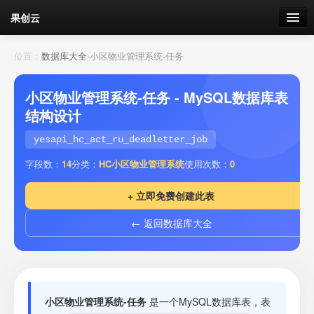
果创云
数据表单
位置：
数据库大全
›
小区物业管理系统-任务
API接口
小区物业管理系统-任务 - MySQL数据库表
结构设计
云存储
yesapi_hc_act_ru_deadletter_job
流量
剩余接口流量
字段数：
14
分类：
HC小区物业管理系统
使用次数：
0
我的
+ 立即免费创建此表
← 返回数据库大全
套餐
加流量
小区物业管理系统-任务
是一个MySQL数据库表，表