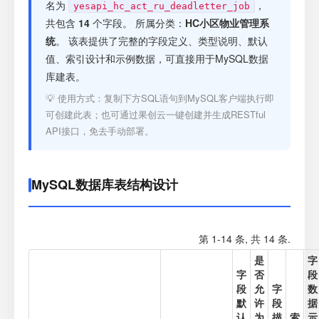
注册
名为
，
yesapi_hc_act_ru_deadletter_job
共包含
14
个字段。 所属分类：
HC小区物业管理系
统
。 该表提供了完整的字段定义、类型说明、默认
登录
值、索引设计和示例数据，可直接用于MySQL数据
库建表。
接口测试
💡 使用方式：复制下方SQL语句到MySQL客户端执行即
可创建此表；也可通过果创云一键创建并生成RESTful
API接口，免去手动部署。
MySQL数据库表结构设计
第 1-14 条, 共 14 条.
是
字
字
否
段
段
允
字
数
默
许
段
据
认
为
描
索
示