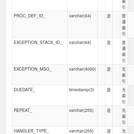
索
引
PROC_DEF_ID_
varchar(64)
是
普
通
索
引
EXCEPTION_STACK_ID_
varchar(64)
是
普
通
索
引
EXCEPTION_MSG_
varchar(4000)
是
无
索
引
DUEDATE_
timestamp(3)
是
无
索
引
REPEAT_
varchar(255)
是
无
索
引
HANDLER_TYPE_
varchar(255)
是
无