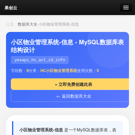
果创云
数据表单
位置：
数据库大全
›
小区物业管理系统-信息
API接口
小区物业管理系统-信息 - MySQL数据库表
结构设计
云存储
yesapi_hc_act_id_info
流量
剩余接口流量
字段数：
8
分类：
HC小区物业管理系统
使用次数：
0
我的
+ 立即免费创建此表
← 返回数据库大全
套餐
加流量
小区物业管理系统-信息
是一个MySQL数据库表，表