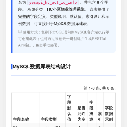
注册
名为
， 共包含
8
个字
yesapi_hc_act_id_info
段。 所属分类：
HC小区物业管理系统
。 该表提供了
完整的字段定义、类型说明、默认值、索引设计和示
登录
例数据，可直接用于MySQL数据库建表。
💡 使用方式：复制下方SQL语句到MySQL客户端执行即
接口测试
可创建此表；也可通过果创云一键创建并生成RESTful
API接口，免去手动部署。
MySQL数据库表结构设计
第 1-8 条, 共 8 条.
字
段
字
默
是否
段
字段
认
允许
描
索
数据
字段名称
字段类型
值
为空
述
引
示例