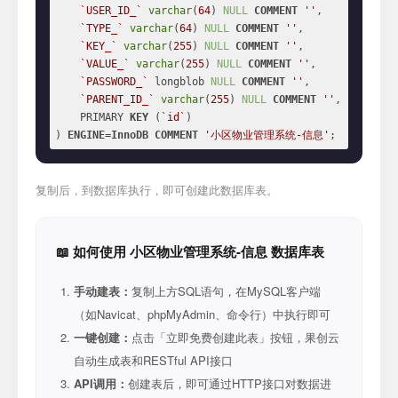
`USER_ID_`
varchar
(
64
) 
NULL
COMMENT
''
,

`TYPE_`
varchar
(
64
) 
NULL
COMMENT
''
,

`KEY_`
varchar
(
255
) 
NULL
COMMENT
''
,

`VALUE_`
varchar
(
255
) 
NULL
COMMENT
''
,

`PASSWORD_`
 longblob 
NULL
COMMENT
''
,

`PARENT_ID_`
varchar
(
255
) 
NULL
COMMENT
''
,

    PRIMARY 
KEY
 (
`id`
)

) 
ENGINE
=
InnoDB
COMMENT
'小区物业管理系统-信息'
;
复制后，到数据库执行，即可创建此数据库表。
📖 如何使用 小区物业管理系统-信息 数据库表
手动建表：
复制上方SQL语句，在MySQL客户端
（如Navicat、phpMyAdmin、命令行）中执行即可
一键创建：
点击「立即免费创建此表」按钮，果创云
自动生成表和RESTful API接口
API调用：
创建表后，即可通过HTTP接口对数据进