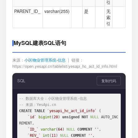
引
PARENT_ID_
varchar(255)
是
无
索
引
MySQL建表SQL语句
来源：
小区物业管理系统-信息
| 链接：
https://open.yesapi.cn/tablelist/yesapi_hc_act_id_info.html
SQL
复制代码
-- 数据库大全：小区物业管理系统-信息
-- 来源：YesApi.cn
CREATE
TABLE
`yesapi_hc_act_id_info`
 (

`id`
bigint
(
20
) 
unsigned
NOT
NULL
 AUTO_INC
REMENT,

`ID_`
varchar
(
64
) 
NULL
COMMENT
''
,

`REV_`
int
(
11
) 
NULL
COMMENT
''
,
