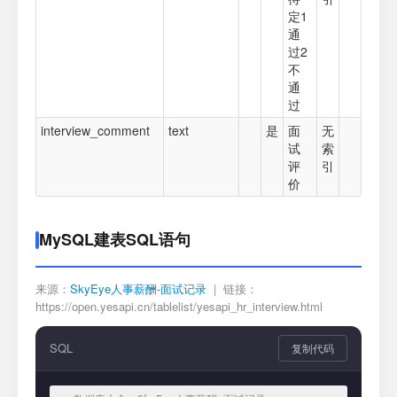
定1
通
过2
不
通
过
interview_comment
text
是
面
无
试
索
评
引
价
MySQL建表SQL语句
来源：
SkyEye人事薪酬-面试记录
| 链接：
https://open.yesapi.cn/tablelist/yesapi_hr_interview.html
SQL
复制代码