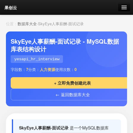
果创云
数据表单
位置：
数据库大全
›
SkyEye人事薪酬-面试记录
API接口
SkyEye人事薪酬-面试记录 - MySQL数据
库表结构设计
云存储
yesapi_hr_interview
流量
剩余接口流量
字段数：
7
分类：
人力资源
使用次数：
0
我的
+ 立即免费创建此表
← 返回数据库大全
套餐
加流量
SkyEye人事薪酬-面试记录
是一个MySQL数据库