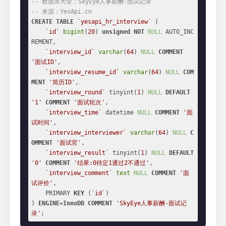
-- 数据库大全：SkyEye人事薪酬-面试记录
-- 来源：YesApi.cn
CREATE
TABLE
`yesapi_hr_interview`
 (

`id`
bigint
(
20
) 
unsigned
NOT
NULL
 AUTO_INC
REMENT,

`interview_id`
varchar
(
64
) 
NULL
COMMENT
'面试ID'
,

`interview_resume_id`
varchar
(
64
) 
NULL
COM
MENT
'简历ID'
,

`interview_round`
 tinyint(
1
) 
NULL
DEFAULT
'1'
COMMENT
'面试轮次'
,

`interview_time`
 datetime 
NULL
COMMENT
'面
试时间'
,

`interview_interviewer`
varchar
(
64
) 
NULL
C
OMMENT
'面试官'
,

`interview_result`
 tinyint(
1
) 
NULL
DEFAULT
'0'
COMMENT
'结果:0待定1通过2不通过'
,

`interview_comment`
text
NULL
COMMENT
'面
试评价'
,

    PRIMARY 
KEY
 (
`id`
)

) 
ENGINE
=
InnoDB
COMMENT
'SkyEye人事薪酬-面试记
录'
;