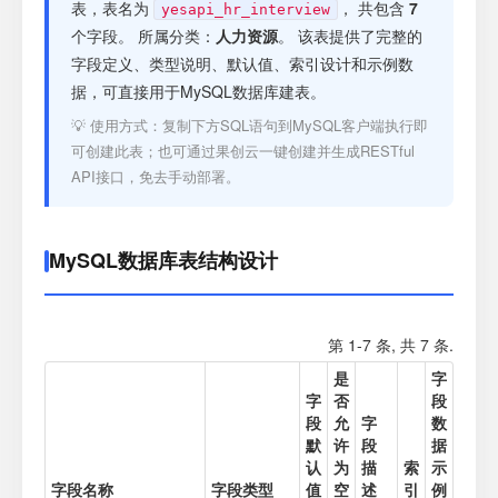
注册
表，表名为
， 共包含
7
yesapi_hr_interview
个字段。 所属分类：
人力资源
。 该表提供了完整的
字段定义、类型说明、默认值、索引设计和示例数
登录
据，可直接用于MySQL数据库建表。
💡 使用方式：复制下方SQL语句到MySQL客户端执行即
接口测试
可创建此表；也可通过果创云一键创建并生成RESTful
API接口，免去手动部署。
MySQL数据库表结构设计
第 1-7 条, 共 7 条.
是
字
字
否
段
段
允
字
数
默
许
段
据
认
为
描
索
示
字段名称
字段类型
值
空
述
引
例