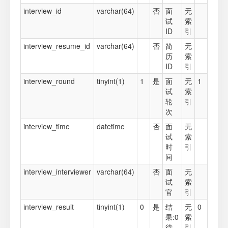
interview_id
varchar(64)
否
面
无
试
索
ID
引
interview_resume_id
varchar(64)
否
简
无
历
索
ID
引
interview_round
tinyint(1)
1
是
面
无
1
试
索
轮
引
次
interview_time
datetime
否
面
无
试
索
时
引
间
interview_interviewer
varchar(64)
否
面
无
试
索
官
引
interview_result
tinyint(1)
0
是
结
无
0
果:0
索
待
引