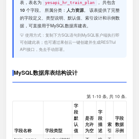
注册
表，表名为
， 共包含
yesapi_hr_train_plan
10
个字段。 所属分类：
人力资源
。 该表提供了完整
的字段定义、类型说明、默认值、索引设计和示例数
登录
据，可直接用于MySQL数据库建表。
💡 使用方式：复制下方SQL语句到MySQL客户端执行即
接口测试
可创建此表；也可通过果创云一键创建并生成RESTful
API接口，免去手动部署。
MySQL数据库表结构设计
第 1-10 条, 共 10 条.
字
段
字
默
是否
段
字段
认
允许
描
索
数据
字段名称
字段类型
值
为空
述
引
示例