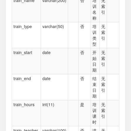
train_name
varchar(200)
否
培
无
训
索
名
引
称
train_type
varchar(50)
否
培
无
训
索
类
引
型
train_start
date
否
开
无
始
索
日
引
期
train_end
date
否
结
无
束
索
日
引
期
train_hours
int(11)
是
培
无
训
索
课
引
时
train_teacher
varchar(100)
否
讲
无