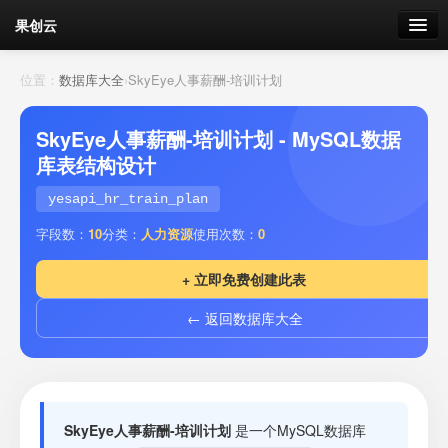
果创云
数据表单
位置：
数据库大全
›
SkyEye人事薪酬-培训计划
API接口
SkyEye人事薪酬-培训计划 - MySQL数据
库表结构设计
云存储
yesapi_hr_train_plan
流量
剩余接口流量
字段数：
10
分类：
人力资源
使用次数：
0
我的
+ 立即免费创建此表
← 返回数据库大全
套餐
加流量
SkyEye人事薪酬-培训计划
是一个MySQL数据库