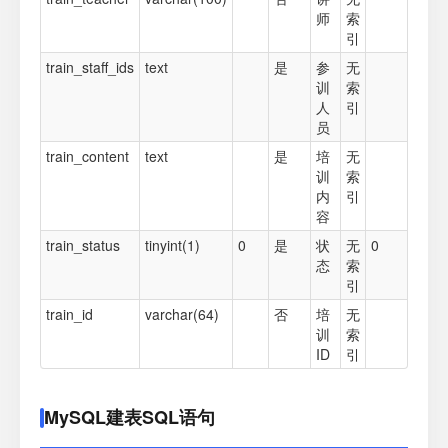
师
索
引
train_staff_ids
text
是
参
无
训
索
人
引
员
train_content
text
是
培
无
训
索
内
引
容
train_status
tinyint(1)
0
是
状
无
0
态
索
引
train_id
varchar(64)
否
培
无
训
索
ID
引
MySQL建表SQL语句