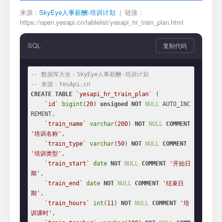
来源：
SkyEye人事薪酬-培训计划
| 链接：
https://open.yesapi.cn/tablelist/yesapi_hr_train_plan.html
SQL
复制代码
-- 数据库大全：SkyEye人事薪酬-培训计划
-- 来源：YesApi.cn
CREATE
TABLE
`yesapi_hr_train_plan`
 (

`id`
bigint
(
20
) 
unsigned
NOT
NULL
 AUTO_INC
REMENT,

`train_name`
varchar
(
200
) 
NOT
NULL
COMMENT
'培训名称'
,

`train_type`
varchar
(
50
) 
NOT
NULL
COMMENT
'培训类型'
,

`train_start`
date
NOT
NULL
COMMENT
'开始日
期'
,

`train_end`
date
NOT
NULL
COMMENT
'结束日
期'
,

`train_hours`
int
(
11
) 
NOT
NULL
COMMENT
'培
训课时'
,
