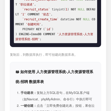
T
'职位描述'
,

`recruit_status`
 tinyint(
1
) 
NOT
NULL
DEFAU
LT
'1'
COMMENT
'状态'
,

`recruit_create_time`
 datetime 
NOT
NULL
CO
MMENT
'创建时间'
,

    PRIMARY 
KEY
 (
`id`
)

) 
ENGINE
=
InnoDB
COMMENT
'人力资源管理系统-人力资
源管理系统-招聘'
;
复制后，到数据库执行，即可创建此数据库表。
📖 如何使用 人力资源管理系统-人力资源管理系
统-招聘 数据库表
手动建表：
复制上方SQL语句，在MySQL客户端
（如Navicat、phpMyAdmin、命令行）中执行即可
一键创建：
点击「立即免费创建此表」按钮，果创云