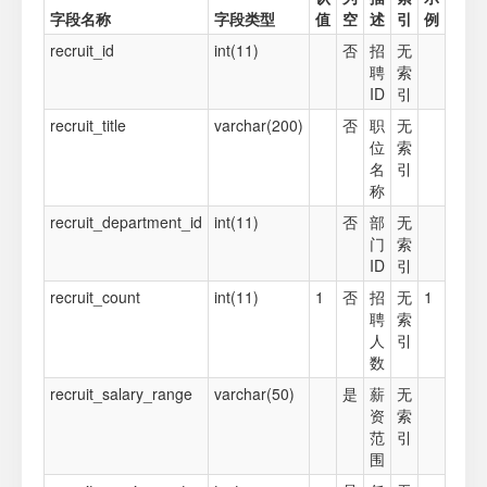
字段名称
字段类型
值
空
述
引
例
recruit_id
int(11)
否
招
无
聘
索
ID
引
recruit_title
varchar(200)
否
职
无
位
索
名
引
称
recruit_department_id
int(11)
否
部
无
门
索
ID
引
recruit_count
int(11)
1
否
招
无
1
聘
索
人
引
数
recruit_salary_range
varchar(50)
是
薪
无
资
索
范
引
围