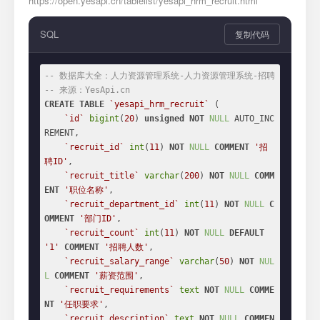
https://open.yesapi.cn/tablelist/yesapi_hrm_recruit.html
SQL
复制代码
-- 数据库大全：人力资源管理系统-人力资源管理系统-招聘
-- 来源：YesApi.cn
CREATE
TABLE
`yesapi_hrm_recruit`
 (

`id`
bigint
(
20
) 
unsigned
NOT
NULL
 AUTO_INC
REMENT,

`recruit_id`
int
(
11
) 
NOT
NULL
COMMENT
'招
聘ID'
,

`recruit_title`
varchar
(
200
) 
NOT
NULL
COMM
ENT
'职位名称'
,

`recruit_department_id`
int
(
11
) 
NOT
NULL
C
OMMENT
'部门ID'
,

`recruit_count`
int
(
11
) 
NOT
NULL
DEFAULT
'1'
COMMENT
'招聘人数'
,

`recruit_salary_range`
varchar
(
50
) 
NOT
NUL
L
COMMENT
'薪资范围'
,

`recruit_requirements`
text
NOT
NULL
COMME
NT
'任职要求'
,

`recruit_description`
text
NOT
NULL
COMMEN