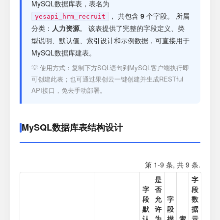
注册
MySQL数据库表，表名为
， 共包含
9
个字段。 所属
yesapi_hrm_recruit
分类：
人力资源
。 该表提供了完整的字段定义、类
登录
型说明、默认值、索引设计和示例数据，可直接用于
MySQL数据库建表。
接口测试
💡 使用方式：复制下方SQL语句到MySQL客户端执行即
可创建此表；也可通过果创云一键创建并生成RESTful
API接口，免去手动部署。
MySQL数据库表结构设计
第 1-9 条, 共 9 条.
是
字
字
否
段
段
允
字
数
默
许
段
据
认
为
描
索
示