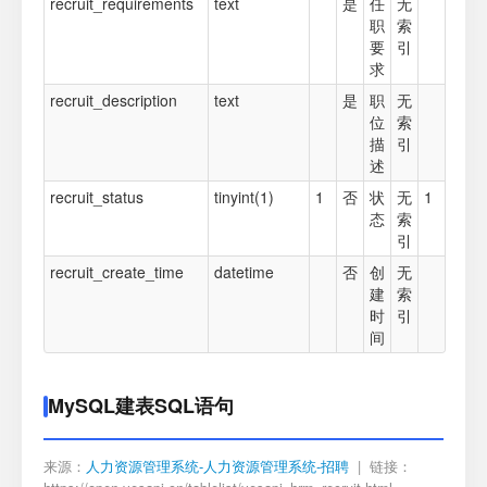
recruit_requirements
text
是
任
无
职
索
要
引
求
recruit_description
text
是
职
无
位
索
描
引
述
recruit_status
tinyint(1)
1
否
状
无
1
态
索
引
recruit_create_time
datetime
否
创
无
建
索
时
引
间
MySQL建表SQL语句
来源：
人力资源管理系统-人力资源管理系统-招聘
| 链接：