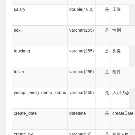
salary
double(16,2)
是
工资
sex
varchar(255)
是
性别
touxiang
varchar(255)
是
头像
fujian
varchar(255)
是
附件
yesapi_jeecg_demo_status
varchar(255)
是
入职状态
create_date
datetime
是
createDate
create_by
varchar(32)
是
创建人id