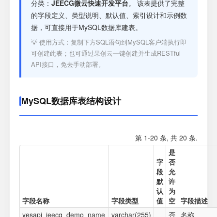
注册
分类：
JEECG微云快速开发平台
。 该表提供了完整
的字段定义、类型说明、默认值、索引设计和示例数
据，可直接用于MySQL数据库建表。
登录
💡 使用方式：复制下方SQL语句到MySQL客户端执行即
可创建此表；也可通过果创云一键创建并生成RESTful
接口测试
API接口，免去手动部署。
MySQL数据库表结构设计
第 1-20 条, 共 20 条.
是
字
否
段
允
默
许
认
为
字段名称
字段类型
值
空
字段描述
yesapi_jeecg_demo_name
varchar(255)
否
名称