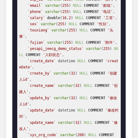
`email`
varchar
(
255
) 
NULL
COMMENT
'邮箱'
,

`phone`
varchar
(
255
) 
NULL
COMMENT
'电话'
,

`salary`
double
(
16
,
2
) 
NULL
COMMENT
'工资'
,

`sex`
varchar
(
255
) 
NULL
COMMENT
'性别'
,

`touxiang`
varchar
(
255
) 
NULL
COMMENT
'头
像'
,

`fujian`
varchar
(
255
) 
NULL
COMMENT
'附件'
,

`yesapi_jeecg_demo_status`
varchar
(
255
) 
NU
LL
COMMENT
'入职状态'
,

`create_date`
 datetime 
NULL
COMMENT
'creat
eDate'
,

`create_by`
varchar
(
32
) 
NULL
COMMENT
'创建
人id'
,

`create_name`
varchar
(
32
) 
NULL
COMMENT
'创
建人'
,

`update_by`
varchar
(
32
) 
NULL
COMMENT
'修改
人id'
,

`update_date`
 datetime 
NULL
COMMENT
'修改时
间'
,

`update_name`
varchar
(
32
) 
NULL
COMMENT
'修
改人'
,

`sys_org_code`
varchar
(
200
) 
NULL
COMMENT