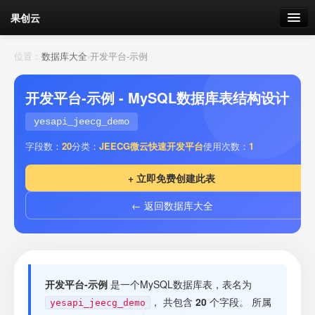
果创云
数据表单
位置：
数据库大全
›
开发平台-示例
API接口
开发平台-示例 - MySQL数据库表结构设计
云存储
yesapi_jeecg_demo
字段数：
20
分类：
JEECG微云快速开发平台
使用次数：
1
流量
剩余接口流量
+ 立即免费创建此表
我的
← 返回数据库大全
套餐
加流量
开发平台-示例
是一个MySQL数据库表，表名为
， 共包含
20
个字段。 所属
yesapi_jeecg_demo