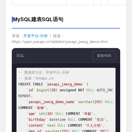
MySQL建表SQL语句
来源：
开发平台-示例
| 链接：
https://open.yesapi.cn/tablelist/yesapi_jeecg_demo.html
SQL
复制代码
-- 数据库大全：开发平台-示例
-- 来源：YesApi.cn
CREATE
TABLE
`yesapi_jeecg_demo`
 (

`id`
bigint
(
20
) 
unsigned
NOT
NULL
 AUTO_INC
REMENT,

`yesapi_jeecg_demo_name`
varchar
(
255
) 
NULL
COMMENT
'名称'
,

`age`
int
(
10
) 
NULL
COMMENT
'年龄'
,

`birthday`
 datetime 
NULL
COMMENT
'生日'
,

`content`
text
NULL
COMMENT
'个人介绍'
,

`dep_id`
varchar
(
255
) 
NULL
COMMENT
'部门'
,
