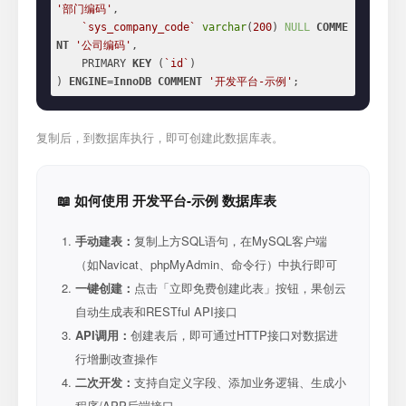
'部门编码'
,

`sys_company_code`
varchar
(
200
) 
NULL
COMME
NT
'公司编码'
,

    PRIMARY 
KEY
 (
`id`
)

) 
ENGINE
=
InnoDB
COMMENT
'开发平台-示例'
;
复制后，到数据库执行，即可创建此数据库表。
📖 如何使用 开发平台-示例 数据库表
手动建表：
复制上方SQL语句，在MySQL客户端
（如Navicat、phpMyAdmin、命令行）中执行即可
一键创建：
点击「立即免费创建此表」按钮，果创云
自动生成表和RESTful API接口
API调用：
创建表后，即可通过HTTP接口对数据进
行增删改查操作
二次开发：
支持自定义字段、添加业务逻辑、生成小
程序/APP后端接口