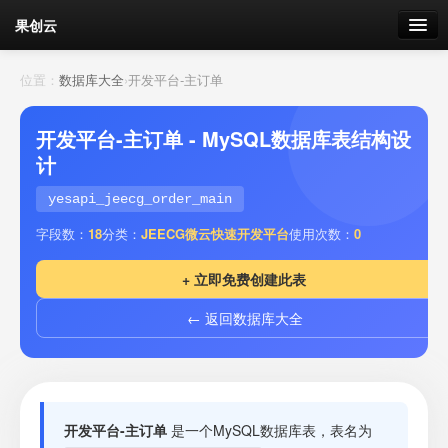
果创云
数据表单
位置：
数据库大全
›
开发平台-主订单
API接口
开发平台-主订单 - MySQL数据库表结构设
计
云存储
yesapi_jeecg_order_main
流量
剩余接口流量
字段数：
18
分类：
JEECG微云快速开发平台
使用次数：
0
我的
+ 立即免费创建此表
← 返回数据库大全
套餐
加流量
开发平台-主订单
是一个MySQL数据库表，表名为