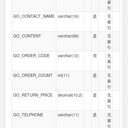
索
引
GO_CONTACT_NAME
varchar(16)
是
无
索
引
GO_CONTENT
varchar(66)
是
无
索
引
GO_ORDER_CODE
varchar(12)
否
无
索
引
GO_ORDER_COUNT
int(11)
是
无
索
引
GO_RETURN_PRICE
decimal(10,2)
是
无
索
引
GO_TELPHONE
varchar(11)
是
无
索
引