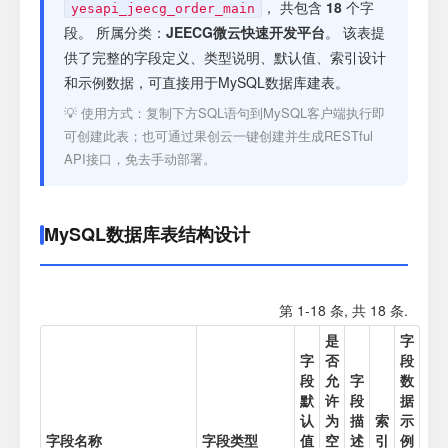
注册
， 共包含
18
个字
yesapi_jeecg_order_main
段。 所属分类：
JEECG微云快速开发平台
。 该表提
供了完整的字段定义、类型说明、默认值、索引设计
登录
和示例数据，可直接用于MySQL数据库建表。
💡 使用方式：复制下方SQL语句到MySQL客户端执行即
接口测试
可创建此表；也可通过果创云一键创建并生成RESTful
API接口，免去手动部署。
MySQL数据库表结构设计
第 1-18 条, 共 18 条.
是
字
字
否
段
段
允
字
数
默
许
段
据
认
为
描
索
示
字段名称
字段类型
值
空
述
引
例