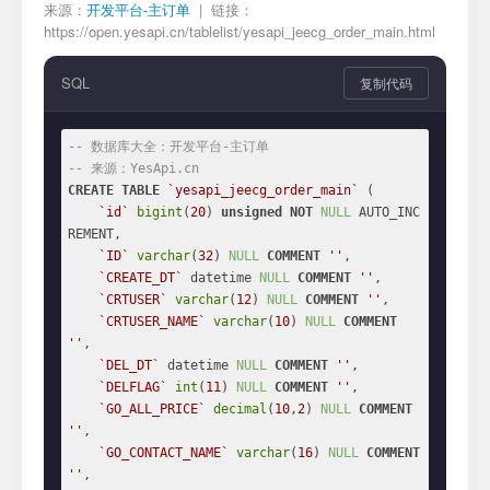
来源：
开发平台-主订单
| 链接：
https://open.yesapi.cn/tablelist/yesapi_jeecg_order_main.html
SQL
复制代码
-- 数据库大全：开发平台-主订单
-- 来源：YesApi.cn
CREATE
TABLE
`yesapi_jeecg_order_main`
 (

`id`
bigint
(
20
) 
unsigned
NOT
NULL
 AUTO_INC
REMENT,

`ID`
varchar
(
32
) 
NULL
COMMENT
''
,

`CREATE_DT`
 datetime 
NULL
COMMENT
''
,

`CRTUSER`
varchar
(
12
) 
NULL
COMMENT
''
,

`CRTUSER_NAME`
varchar
(
10
) 
NULL
COMMENT
''
,

`DEL_DT`
 datetime 
NULL
COMMENT
''
,

`DELFLAG`
int
(
11
) 
NULL
COMMENT
''
,

`GO_ALL_PRICE`
decimal
(
10
,
2
) 
NULL
COMMENT
''
,

`GO_CONTACT_NAME`
varchar
(
16
) 
NULL
COMMENT
''
,
