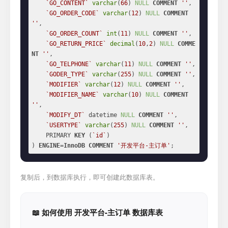
`GO_CONTENT`
varchar
(
66
) 
NULL
COMMENT
''
,

`GO_ORDER_CODE`
varchar
(
12
) 
NULL
COMMENT
''
,

`GO_ORDER_COUNT`
int
(
11
) 
NULL
COMMENT
''
,

`GO_RETURN_PRICE`
decimal
(
10
,
2
) 
NULL
COMME
NT
''
,

`GO_TELPHONE`
varchar
(
11
) 
NULL
COMMENT
''
,

`GODER_TYPE`
varchar
(
255
) 
NULL
COMMENT
''
,

`MODIFIER`
varchar
(
12
) 
NULL
COMMENT
''
,

`MODIFIER_NAME`
varchar
(
10
) 
NULL
COMMENT
''
,

`MODIFY_DT`
 datetime 
NULL
COMMENT
''
,

`USERTYPE`
varchar
(
255
) 
NULL
COMMENT
''
,

    PRIMARY 
KEY
 (
`id`
)

) 
ENGINE
=
InnoDB
COMMENT
'开发平台-主订单'
;
复制后，到数据库执行，即可创建此数据库表。
📖 如何使用 开发平台-主订单 数据库表