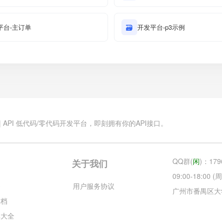
平台-主订单
🗃
开发平台-p3示例
.cn | API 低代码/零代码开发平台，即刻拥有你的API接口。
QQ群(
闲
)：179
关于我们
09:00-18:00
云
用户服务协议
广州市番禺区大
文档
库大全