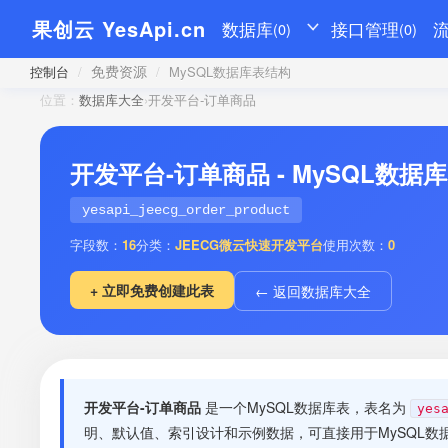
果创云 YesApi.cn
数据库
接口管理
(0)
(0)
免费资源
控制台
/
/
MySQL数据库表结构
位置：
数据库大全
›
开发平台-订单商品
开发平台-订单商品 - MySQL数据
yesapi_jeecg_order_product
字段数：
16
分类：
JEECG微云快速开发平台
使用次数：
0
+ 立即免费创建此表
← 返回数据库大全
开发平台-订单商品
是一个MySQL数据库表，表名为
yes
明、默认值、索引设计和示例数据，可直接用于MySQL数