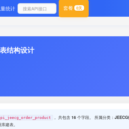
套餐
流量统计
0天
库表结构设计
， 共包含
16
个字段。 所属分类：
JEEC
api_jeecg_order_product
据库建表。