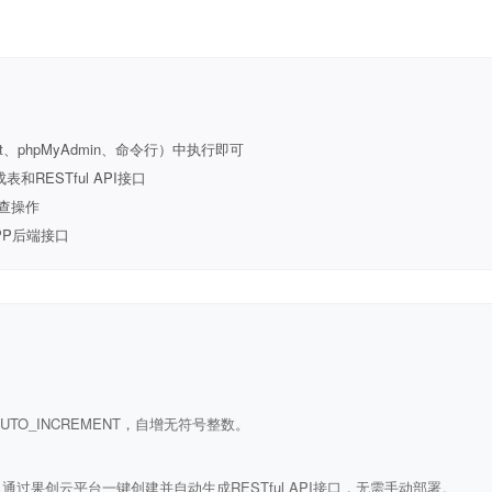
t、phpMyAdmin、命令行）中执行即可
ESTful API接口
查操作
PP后端接口
ULL AUTO_INCREMENT，自增无符号整数。
通过果创云平台一键创建并自动生成RESTful API接口，无需手动部署。