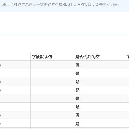
此表；也可通过果创云一键创建并生成RESTful API接口，免去手动部署。
字段默认值
是否允许为空
)
否
是
)
是
)
是
是
是
)
否
)
是