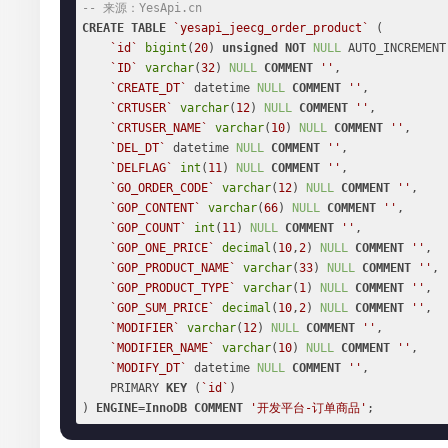
-- 来源：YesApi.cn
CREATE
TABLE
`yesapi_jeecg_order_product`
 (

`id`
bigint
(
20
) 
unsigned
NOT
NULL
 AUTO_INCREMENT,
`ID`
varchar
(
32
) 
NULL
COMMENT
''
,

`CREATE_DT`
 datetime 
NULL
COMMENT
''
,

`CRTUSER`
varchar
(
12
) 
NULL
COMMENT
''
,

`CRTUSER_NAME`
varchar
(
10
) 
NULL
COMMENT
''
,

`DEL_DT`
 datetime 
NULL
COMMENT
''
,

`DELFLAG`
int
(
11
) 
NULL
COMMENT
''
,

`GO_ORDER_CODE`
varchar
(
12
) 
NULL
COMMENT
''
,

`GOP_CONTENT`
varchar
(
66
) 
NULL
COMMENT
''
,

`GOP_COUNT`
int
(
11
) 
NULL
COMMENT
''
,

`GOP_ONE_PRICE`
decimal
(
10
,
2
) 
NULL
COMMENT
''
,

`GOP_PRODUCT_NAME`
varchar
(
33
) 
NULL
COMMENT
''
,

`GOP_PRODUCT_TYPE`
varchar
(
1
) 
NULL
COMMENT
''
,

`GOP_SUM_PRICE`
decimal
(
10
,
2
) 
NULL
COMMENT
''
,

`MODIFIER`
varchar
(
12
) 
NULL
COMMENT
''
,

`MODIFIER_NAME`
varchar
(
10
) 
NULL
COMMENT
''
,

`MODIFY_DT`
 datetime 
NULL
COMMENT
''
,

    PRIMARY 
KEY
 (
`id`
)

) 
ENGINE
=
InnoDB
COMMENT
'开发平台-订单商品'
;