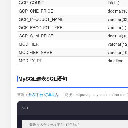
GOP_COUNT
int(11)
GOP_ONE_PRICE
decimal(10
GOP_PRODUCT_NAME
varchar(33
GOP_PRODUCT_TYPE
varchar(1)
GOP_SUM_PRICE
decimal(10
MODIFIER
varchar(12
MODIFIER_NAME
varchar(10
MODIFY_DT
datetime
MySQL建表SQL语句
来源：
开发平台-订单商品
| 链接：https://open.yesapi.cn/tablelist/
SQL
-- 数据库大全：开发平台-订单商品