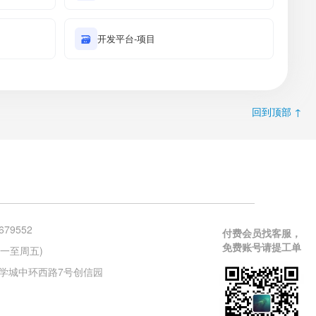
🗃
开发平台-项目
回到顶部 ↑
679552
付费会员找客服，
免费账号请提工单
 (周一至周五)
学城中环西路7号创信园