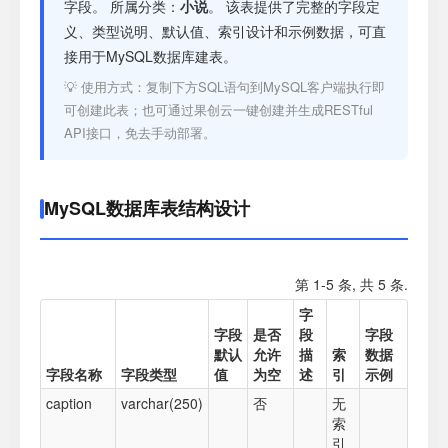
注册
字段。 所属分类：
小说
。 该表提供了完整的字段定
义、类型说明、默认值、索引设计和示例数据，可直
接用于MySQL数据库建表。
登录
💡 使用方式：复制下方SQL语句到MySQL客户端执行即
可创建此表；也可通过果创云一键创建并生成RESTful
接口测试
API接口，免去手动部署。
MySQL数据库表结构设计
第 1-5 条, 共 5 条.
字
字段
是否
段
字段
默认
允许
描
索
数据
字段名称
字段类型
值
为空
述
引
示例
caption
varchar(250)
否
无
索
引