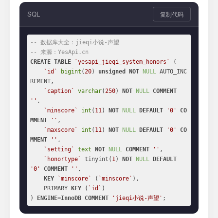
SQL
复制代码
-- 数据库大全：jieqi小说-声望
-- 来源：YesApi.cn
CREATE
TABLE
`yesapi_jieqi_system_honors`
 (

`id`
bigint
(
20
) 
unsigned
NOT
NULL
 AUTO_INC
REMENT,

`caption`
varchar
(
250
) 
NOT
NULL
COMMENT
''
,

`minscore`
int
(
11
) 
NOT
NULL
DEFAULT
'0'
CO
MMENT
''
,

`maxscore`
int
(
11
) 
NOT
NULL
DEFAULT
'0'
CO
MMENT
''
,

`setting`
text
NOT
NULL
COMMENT
''
,

`honortype`
 tinyint(
1
) 
NOT
NULL
DEFAULT
'0'
COMMENT
''
,

KEY
`minscore`
 (
`minscore`
),

    PRIMARY 
KEY
 (
`id`
)

) 
ENGINE
=
InnoDB
COMMENT
'jieqi小说-声望'
;