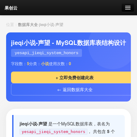
果创云
数据表单
位置：
数据库大全
›
jieqi小说-声望
API接口
jieqi小说-声望 - MySQL数据库表结构设计
云存储
yesapi_jieqi_system_honors
字段数：
5
分类：
小说
使用次数：
0
流量
剩余接口流量
+ 立即免费创建此表
我的
← 返回数据库大全
套餐
加流量
jieqi小说-声望
是一个MySQL数据库表，表名为
， 共包含
5
个
yesapi_jieqi_system_honors