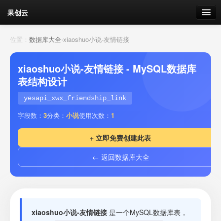
果创云
数据表单
位置：
数据库大全
›
xiaoshuo小说-友情链接
API接口
xiaoshuo小说-友情链接 - MySQL数据库
表结构设计
云存储
yesapi_xwx_friendship_link
流量
剩余接口流量
字段数：
3
分类：
小说
使用次数：
1
我的
+ 立即免费创建此表
← 返回数据库大全
套餐
加流量
xiaoshuo小说-友情链接
是一个MySQL数据库表，