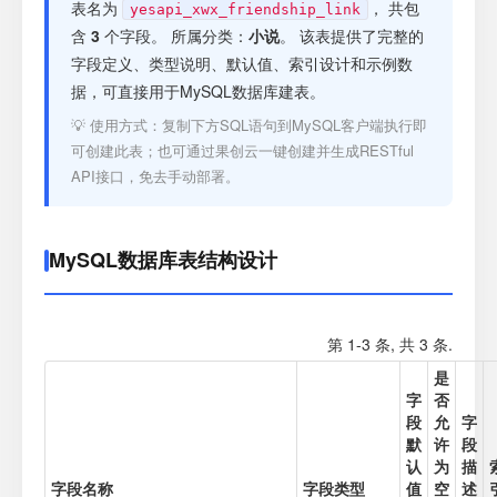
注册
表名为
， 共包
yesapi_xwx_friendship_link
含
3
个字段。 所属分类：
小说
。 该表提供了完整的
字段定义、类型说明、默认值、索引设计和示例数
登录
据，可直接用于MySQL数据库建表。
💡 使用方式：复制下方SQL语句到MySQL客户端执行即
接口测试
可创建此表；也可通过果创云一键创建并生成RESTful
API接口，免去手动部署。
MySQL数据库表结构设计
第 1-3 条, 共 3 条.
是
字
否
段
允
字
默
许
段
认
为
描
字段名称
字段类型
值
空
述