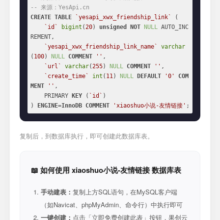
-- 来源：YesApi.cn
CREATE
TABLE
`yesapi_xwx_friendship_link`
 (

`id`
bigint
(
20
) 
unsigned
NOT
NULL
 AUTO_INC
REMENT,

`yesapi_xwx_friendship_link_name`
varchar
(
100
) 
NULL
COMMENT
''
,

`url`
varchar
(
255
) 
NULL
COMMENT
''
,

`create_time`
int
(
11
) 
NULL
DEFAULT
'0'
COM
MENT
''
,

    PRIMARY 
KEY
 (
`id`
)

) 
ENGINE
=
InnoDB
COMMENT
'xiaoshuo小说-友情链接'
;
复制后，到数据库执行，即可创建此数据库表。
📖 如何使用 xiaoshuo小说-友情链接 数据库表
手动建表：
复制上方SQL语句，在MySQL客户端
（如Navicat、phpMyAdmin、命令行）中执行即可
一键创建：
点击「立即免费创建此表」按钮，果创云