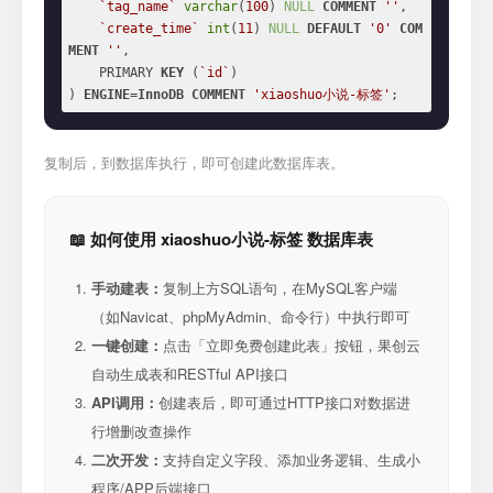
`tag_name`
varchar
(
100
) 
NULL
COMMENT
''
,

`create_time`
int
(
11
) 
NULL
DEFAULT
'0'
COM
MENT
''
,

    PRIMARY 
KEY
 (
`id`
)

) 
ENGINE
=
InnoDB
COMMENT
'xiaoshuo小说-标签'
;
复制后，到数据库执行，即可创建此数据库表。
📖 如何使用 xiaoshuo小说-标签 数据库表
手动建表：
复制上方SQL语句，在MySQL客户端
（如Navicat、phpMyAdmin、命令行）中执行即可
一键创建：
点击「立即免费创建此表」按钮，果创云
自动生成表和RESTful API接口
API调用：
创建表后，即可通过HTTP接口对数据进
行增删改查操作
二次开发：
支持自定义字段、添加业务逻辑、生成小
程序/APP后端接口