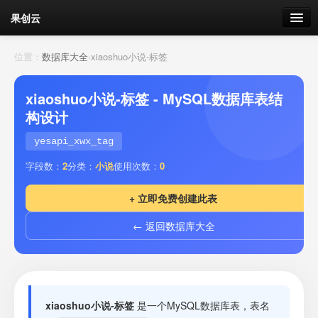
果创云
数据表单
位置：
数据库大全
›
xiaoshuo小说-标签
API接口
xiaoshuo小说-标签 - MySQL数据库表结
构设计
云存储
yesapi_xwx_tag
流量
剩余接口流量
字段数：
2
分类：
小说
使用次数：
0
我的
+ 立即免费创建此表
← 返回数据库大全
套餐
加流量
xiaoshuo小说-标签
是一个MySQL数据库表，表名