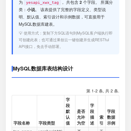
注册
为
， 共包含
2
个字段。 所属分
yesapi_xwx_tag
类：
小说
。 该表提供了完整的字段定义、类型说
明、默认值、索引设计和示例数据，可直接用于
登录
MySQL数据库建表。
💡 使用方式：复制下方SQL语句到MySQL客户端执行即
接口测试
可创建此表；也可通过果创云一键创建并生成RESTful
API接口，免去手动部署。
MySQL数据库表结构设计
第 1-2 条, 共 2 条.
字
段
字
默
是否
段
字段
认
允许
描
索
数据
字段名称
字段类型
值
为空
述
引
示例