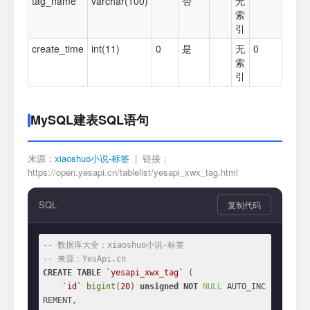
tag_name
varchar(100)
否
无
索
引
create_time
int(11)
0
是
无
0
索
引
MySQL建表SQL语句
来源：
xiaoshuo小说-标签
| 链接：
https://open.yesapi.cn/tablelist/yesapi_xwx_tag.html
SQL
复制代码
-- 数据库大全：xiaoshuo小说-标签
-- 来源：YesApi.cn
CREATE
TABLE
`yesapi_xwx_tag`
 (

`id`
bigint
(
20
) 
unsigned
NOT
NULL
 AUTO_INC
REMENT,
