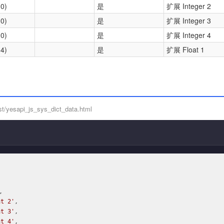
,0)
是
扩展 Integer 2
,0)
是
扩展 Integer 3
,0)
是
扩展 Integer 4
,4)
是
扩展 Float 1
t/yesapi_js_sys_dict_data.html


t 2'
,

t 3'
,

t 4'
,
