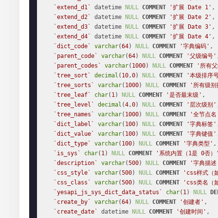
`extend_d1`
 datetime 
NULL
COMMENT
'扩展 Date 1'
,

`extend_d2`
 datetime 
NULL
COMMENT
'扩展 Date 2'
,

`extend_d3`
 datetime 
NULL
COMMENT
'扩展 Date 3'
,

`extend_d4`
 datetime 
NULL
COMMENT
'扩展 Date 4'
,

`dict_code`
varchar
(
64
) 
NULL
COMMENT
'字典编码'
,

`parent_code`
varchar
(
64
) 
NULL
COMMENT
'父级编号'
`parent_codes`
varchar
(
1000
) 
NULL
COMMENT
'所有父
`tree_sort`
decimal
(
10
,
0
) 
NULL
COMMENT
'本级排序
`tree_sorts`
varchar
(
1000
) 
NULL
COMMENT
'所有级别
`tree_leaf`
char
(
1
) 
NULL
COMMENT
'是否最末级'
,

`tree_level`
decimal
(
4
,
0
) 
NULL
COMMENT
'层次级别'
`tree_names`
varchar
(
1000
) 
NULL
COMMENT
'全节点名
`dict_label`
varchar
(
100
) 
NULL
COMMENT
'字典标签'
`dict_value`
varchar
(
100
) 
NULL
COMMENT
'字典键值'
`dict_type`
varchar
(
100
) 
NULL
COMMENT
'字典类型'
,

`is_sys`
char
(
1
) 
NULL
COMMENT
'系统内置（1是 0否）
`description`
varchar
(
500
) 
NULL
COMMENT
'字典描述
`css_style`
varchar
(
500
) 
NULL
COMMENT
'css样式（如
`css_class`
varchar
(
500
) 
NULL
COMMENT
'css类名（
`yesapi_js_sys_dict_data_status`
char
(
1
) 
NULL
DE
`create_by`
varchar
(
64
) 
NULL
COMMENT
'创建者'
,

`create_date`
 datetime 
NULL
COMMENT
'创建时间'
,
