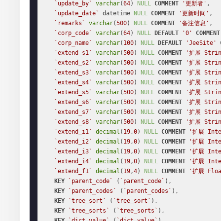
`update_by`
varchar
(
64
) 
NULL
COMMENT
'更新者'
,

`update_date`
 datetime 
NULL
COMMENT
'更新时间'
,

`remarks`
varchar
(
500
) 
NULL
COMMENT
'备注信息'
,

`corp_code`
varchar
(
64
) 
NULL
DEFAULT
'0'
COMMENT
`corp_name`
varchar
(
100
) 
NULL
DEFAULT
'JeeSite'
`extend_s1`
varchar
(
500
) 
NULL
COMMENT
'扩展 Strin
`extend_s2`
varchar
(
500
) 
NULL
COMMENT
'扩展 Strin
`extend_s3`
varchar
(
500
) 
NULL
COMMENT
'扩展 Strin
`extend_s4`
varchar
(
500
) 
NULL
COMMENT
'扩展 Strin
`extend_s5`
varchar
(
500
) 
NULL
COMMENT
'扩展 Strin
`extend_s6`
varchar
(
500
) 
NULL
COMMENT
'扩展 Strin
`extend_s7`
varchar
(
500
) 
NULL
COMMENT
'扩展 Strin
`extend_s8`
varchar
(
500
) 
NULL
COMMENT
'扩展 Strin
`extend_i1`
decimal
(
19
,
0
) 
NULL
COMMENT
'扩展 Inte
`extend_i2`
decimal
(
19
,
0
) 
NULL
COMMENT
'扩展 Inte
`extend_i3`
decimal
(
19
,
0
) 
NULL
COMMENT
'扩展 Inte
`extend_i4`
decimal
(
19
,
0
) 
NULL
COMMENT
'扩展 Inte
`extend_f1`
decimal
(
19
,
4
) 
NULL
COMMENT
'扩展 Floa
KEY
`parent_code`
 (
`parent_code`
),

KEY
`parent_codes`
 (
`parent_codes`
),

KEY
`tree_sort`
 (
`tree_sort`
),

KEY
`tree_sorts`
 (
`tree_sorts`
),

KEY
`dict_value`
 (
`dict_value`
),
