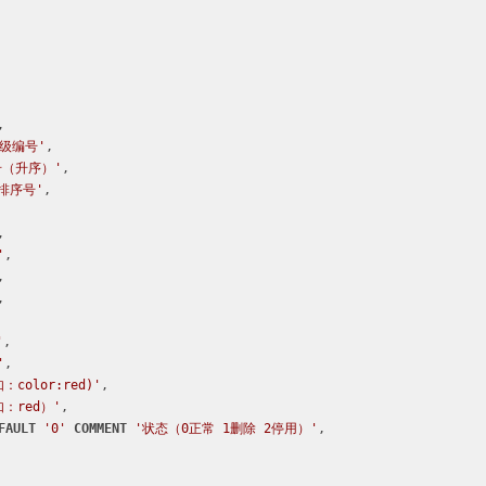
,

级编号'
,

号（升序）'
,

排序号'
,

,

'
,

,

,

'
,

'
,

：color:red)'
,

如：red）'
,

FAULT
'0'
COMMENT
'状态（0正常 1删除 2停用）'
,
