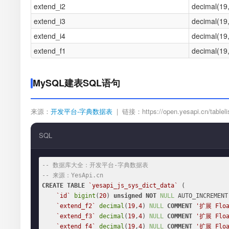
extend_i2
decimal(19
extend_i3
decimal(19
extend_i4
decimal(19
extend_f1
decimal(19
MySQL建表SQL语句
来源：
开发平台-字典数据表
| 链接：https://open.yesapi.cn/tablelis
SQL
-- 数据库大全：开发平台-字典数据表
-- 来源：YesApi.cn
CREATE
TABLE
`yesapi_js_sys_dict_data`
 (

`id`
bigint
(
20
) 
unsigned
NOT
NULL
 AUTO_INCREMENT,
`extend_f2`
decimal
(
19
,
4
) 
NULL
COMMENT
'扩展 Floa
`extend_f3`
decimal
(
19
,
4
) 
NULL
COMMENT
'扩展 Floa
`extend_f4`
decimal
(
19
,
4
) 
NULL
COMMENT
'扩展 Floa