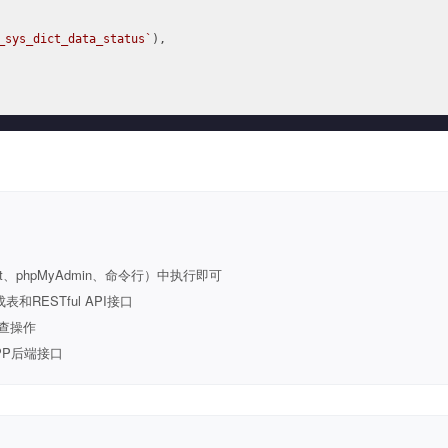
_sys_dict_data_status`
),

t、phpMyAdmin、命令行）中执行即可
ESTful API接口
查操作
PP后端接口