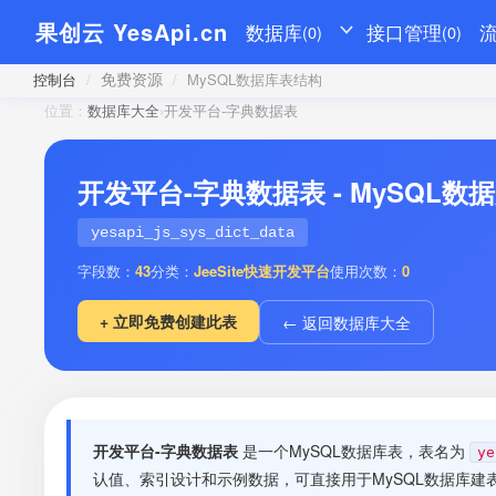
果创云 YesApi.cn
数据库
接口管理
(0)
(0)
免费资源
控制台
/
/
MySQL数据库表结构
位置：
数据库大全
›
开发平台-字典数据表
开发平台-字典数据表 - MySQL
yesapi_js_sys_dict_data
字段数：
43
分类：
JeeSite快速开发平台
使用次数：
0
+ 立即免费创建此表
← 返回数据库大全
开发平台-字典数据表
是一个MySQL数据库表，表名为
ye
认值、索引设计和示例数据，可直接用于MySQL数据库建