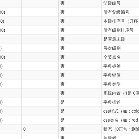
)
否
父级编号
00)
否
所有父级编号
,0)
否
本级排序号（升序
00)
否
所有级别排序号
否
是否最末级
)
否
层次级别
00)
否
全节点名
0)
否
字典标签
0)
否
字典键值
0)
否
字典类型
否
系统内置（1是 0
0)
是
字典描述
0)
是
css样式（如：color
0)
是
css类名（如：re
0
否
状态（0正常 1删除
)
否
创建者