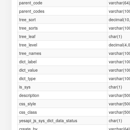
parent_code
varchar(64
parent_codes
varchar(10
tree_sort
decimal(10
tree_sorts
varchar(10
tree_leaf
char(1)
tree_level
decimal(4,0
tree_names
varchar(10
dict_label
varchar(10
dict_value
varchar(10
dict_type
varchar(10
is_sys
char(1)
description
varchar(50
css_style
varchar(50
css_class
varchar(50
yesapi_js_sys_dict_data_status
char(1)
create_by
varchar(64