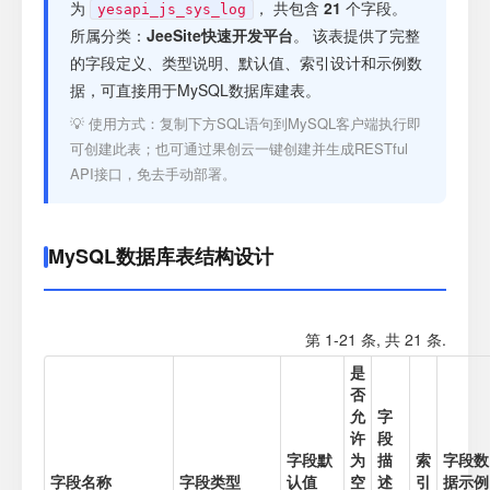
注册
为
， 共包含
21
个字段。
yesapi_js_sys_log
所属分类：
JeeSite快速开发平台
。 该表提供了完整
的字段定义、类型说明、默认值、索引设计和示例数
登录
据，可直接用于MySQL数据库建表。
💡 使用方式：复制下方SQL语句到MySQL客户端执行即
接口测试
可创建此表；也可通过果创云一键创建并生成RESTful
API接口，免去手动部署。
MySQL数据库表结构设计
第 1-21 条, 共 21 条.
是
否
允
字
许
段
字段默
为
描
索
字段数
字段名称
字段类型
认值
空
述
引
据示例