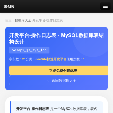
果创云
数据表单
位置：
数据库大全
›
开发平台-操作日志表
API接口
开发平台-操作日志表 - MySQL数据库表结
构设计
云存储
yesapi_js_sys_log
流量
剩余接口流量
字段数：
21
分类：
JeeSite快速开发平台
使用次数：
1
我的
+ 立即免费创建此表
← 返回数据库大全
套餐
加流量
开发平台-操作日志表
是一个MySQL数据库表，表名