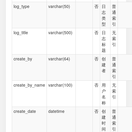
log_type
varchar(50)
否
日
普
志
通
类
索
型
引
log_title
varchar(500)
否
日
无
志
索
标
引
题
create_by
varchar(64)
否
创
普
建
通
者
索
引
create_by_name
varchar(100)
否
用
无
户
索
名
引
称
create_date
datetime
否
创
普
建
通
时
索
间
引