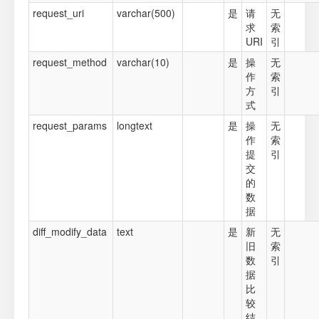
request_uri
varchar(500)
是
请
无
求
索
URI
引
request_method
varchar(10)
是
操
无
作
索
方
引
式
request_params
longtext
是
操
无
作
索
提
引
交
的
数
据
diff_modify_data
text
是
新
无
旧
索
数
引
据
比
较
结