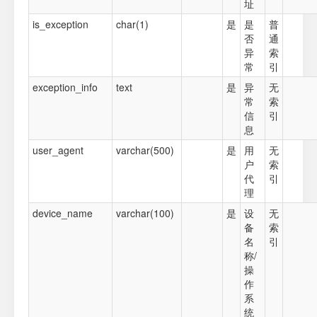
址
is_exception
char(1)
是
是
普
否
通
异
索
常
引
exception_info
text
是
异
无
常
索
信
引
息
user_agent
varchar(500)
是
用
无
户
索
代
引
理
device_name
varchar(100)
是
设
无
备
索
名
引
称/
操
作
系
统