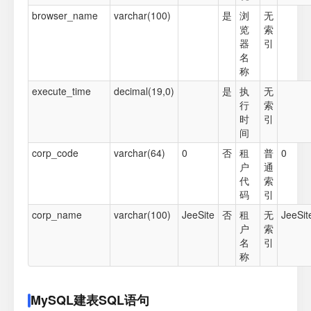
browser_name
varchar(100)
是
浏
无
览
索
器
引
名
称
execute_time
decimal(19,0)
是
执
无
行
索
时
引
间
corp_code
varchar(64)
0
否
租
普
0
户
通
代
索
码
引
corp_name
varchar(100)
JeeSite
否
租
无
JeeSit
户
索
名
引
称
MySQL建表SQL语句