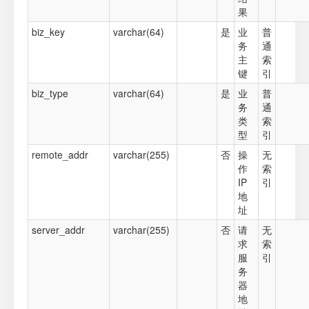
果
biz_key
varchar(64)
是
业
普
务
通
主
索
键
引
biz_type
varchar(64)
是
业
普
务
通
类
索
型
引
remote_addr
varchar(255)
否
操
无
作
索
IP
引
地
址
server_addr
varchar(255)
否
请
无
求
索
服
引
务
器
地