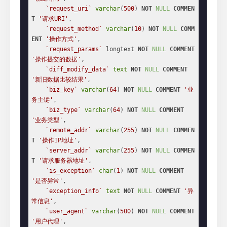
`request_uri`
varchar
(
500
) 
NOT
NULL
COMMEN
T
'请求URI'
,

`request_method`
varchar
(
10
) 
NOT
NULL
COMM
ENT
'操作方式'
,

`request_params`
 longtext 
NOT
NULL
COMMENT
'操作提交的数据'
,

`diff_modify_data`
text
NOT
NULL
COMMENT
'新旧数据比较结果'
,

`biz_key`
varchar
(
64
) 
NOT
NULL
COMMENT
'业
务主键'
,

`biz_type`
varchar
(
64
) 
NOT
NULL
COMMENT
'业务类型'
,

`remote_addr`
varchar
(
255
) 
NOT
NULL
COMMEN
T
'操作IP地址'
,

`server_addr`
varchar
(
255
) 
NOT
NULL
COMMEN
T
'请求服务器地址'
,

`is_exception`
char
(
1
) 
NOT
NULL
COMMENT
'是否异常'
,

`exception_info`
text
NOT
NULL
COMMENT
'异
常信息'
,

`user_agent`
varchar
(
500
) 
NOT
NULL
COMMENT
'用户代理'
,
