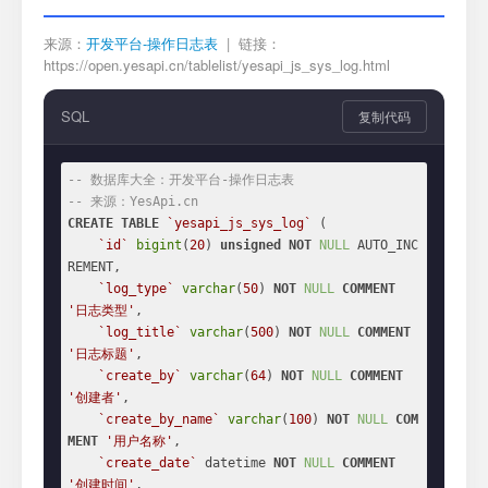
来源：
开发平台-操作日志表
| 链接：
https://open.yesapi.cn/tablelist/yesapi_js_sys_log.html
SQL
复制代码
-- 数据库大全：开发平台-操作日志表
-- 来源：YesApi.cn
CREATE
TABLE
`yesapi_js_sys_log`
 (

`id`
bigint
(
20
) 
unsigned
NOT
NULL
 AUTO_INC
REMENT,

`log_type`
varchar
(
50
) 
NOT
NULL
COMMENT
'日志类型'
,

`log_title`
varchar
(
500
) 
NOT
NULL
COMMENT
'日志标题'
,

`create_by`
varchar
(
64
) 
NOT
NULL
COMMENT
'创建者'
,

`create_by_name`
varchar
(
100
) 
NOT
NULL
COM
MENT
'用户名称'
,

`create_date`
 datetime 
NOT
NULL
COMMENT
'创建时间'
,
