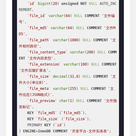
`id`
bigint
(
20
) 
unsigned
NOT
NULL
 AUTO_INC
REMENT,

`file_id`
varchar
(
64
) 
NULL
COMMENT
'文件编
号'
,

`file_md5`
varchar
(
64
) 
NULL
COMMENT
'文件M
D5'
,

`file_path`
varchar
(
1000
) 
NULL
COMMENT
'文
件相对路径'
,

`file_content_type`
varchar
(
200
) 
NULL
COMM
ENT
'文件内容类型'
,

`file_extension`
varchar
(
100
) 
NULL
COMMENT
'文件后缀扩展名'
,

`file_size`
decimal
(
31
,
0
) 
NULL
COMMENT
'文
件大小(单位B)'
,

`file_meta`
varchar
(
255
) 
NULL
COMMENT
'文
件信息(JSON格式)'
,

`file_preview`
char
(
1
) 
NULL
COMMENT
'文件预
览标记'
,

KEY
`file_md5`
 (
`file_md5`
),

KEY
`file_size`
 (
`file_size`
),

    PRIMARY 
KEY
 (
`id`
)

) 
ENGINE
=
InnoDB
COMMENT
'开发平台-文件实体表'
;