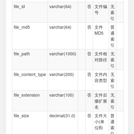
file_id
varchar(64)
否
文件编
无
号
索
引
file_md5
varchar(64)
否
文件
普
MD5
通
索
引
file_path
varchar(1000)
否
文件相
无
对路径
索
引
file_content_type
varchar(200)
否
文件内
无
容类型
索
引
file_extension
varchar(100)
否
文件后
无
缀扩展
索
名
引
file_size
decimal(31,0)
否
文件大
普
小(单
通
位B)
索
引