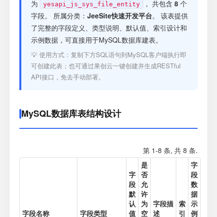
注册
为
， 共包含
8
个
yesapi_js_sys_file_entity
字段。 所属分类：
JeeSite快速开发平台
。 该表提供
了完整的字段定义、类型说明、默认值、索引设计和
登录
示例数据，可直接用于MySQL数据库建表。
💡 使用方式：复制下方SQL语句到MySQL客户端执行即
接口测试
可创建此表；也可通过果创云一键创建并生成RESTful
API接口，免去手动部署。
MySQL数据库表结构设计
第 1-8 条, 共 8 条.
是
字
字
否
段
段
允
数
默
许
据
认
为
字段描
索
示
字段名称
字段类型
值
空
述
引
例