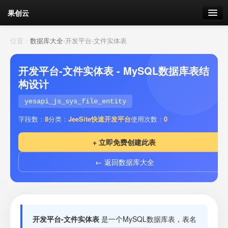
果创云
数据表单
位置：
数据库大全
›
开发平台-文件实体表
API接口
开发平台-文件实体表 - MySQL数据库表结
构设计
云存储
yesapi_js_sys_file_entity
流量
剩余接口流量
字段数：
8
分类：
JeeSite快速开发平台
使用次数：
0
我的
+ 立即免费创建此表
← 返回数据库大全
套餐
加流量
开发平台-文件实体表
是一个MySQL数据库表，表名