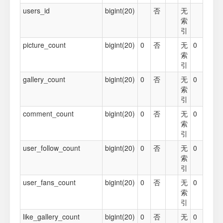
users_id
bigint(20)
否
无
索
引
picture_count
bigint(20)
0
否
无
0
索
引
gallery_count
bigint(20)
0
否
无
0
索
引
comment_count
bigint(20)
0
否
无
0
索
引
user_follow_count
bigint(20)
0
否
无
0
索
引
user_fans_count
bigint(20)
0
否
无
0
索
引
like_gallery_count
bigint(20)
0
否
无
0