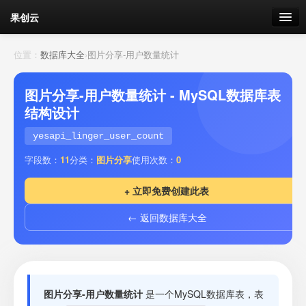
果创云
数据表单
位置：
数据库大全
›
图片分享-用户数量统计
API接口
图片分享-用户数量统计 - MySQL数据库表
结构设计
云存储
yesapi_linger_user_count
流量
剩余接口流量
字段数：
11
分类：
图片分享
使用次数：
0
我的
+ 立即免费创建此表
← 返回数据库大全
套餐
加流量
图片分享-用户数量统计
是一个MySQL数据库表，表