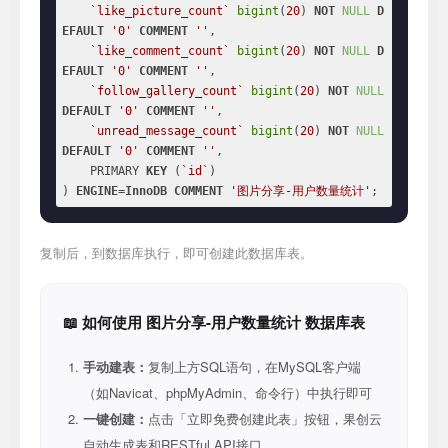
`like_picture_count`
bigint
(
20
) 
NOT
NULL
D
EFAULT
'0'
COMMENT
''
,

`like_comment_count`
bigint
(
20
) 
NOT
NULL
D
EFAULT
'0'
COMMENT
''
,

`follow_gallery_count`
bigint
(
20
) 
NOT
NULL
DEFAULT
'0'
COMMENT
''
,

`unread_message_count`
bigint
(
20
) 
NOT
NULL
DEFAULT
'0'
COMMENT
''
,

    PRIMARY 
KEY
 (
`id`
)

) 
ENGINE
=
InnoDB
COMMENT
'图片分享-用户数量统计'
;
复制后，到数据库执行，即可创建此数据库表。
📖 如何使用 图片分享-用户数量统计 数据库表
手动建表：
复制上方SQL语句，在MySQL客户端
（如Navicat、phpMyAdmin、命令行）中执行即可
一键创建：
点击「立即免费创建此表」按钮，果创云
自动生成表和RESTful API接口