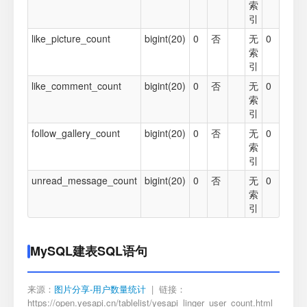
索
引
like_picture_count
bigint(20)
0
否
无
0
索
引
like_comment_count
bigint(20)
0
否
无
0
索
引
follow_gallery_count
bigint(20)
0
否
无
0
索
引
unread_message_count
bigint(20)
0
否
无
0
索
引
MySQL建表SQL语句
来源：
图片分享-用户数量统计
| 链接：
https://open.yesapi.cn/tablelist/yesapi_linger_user_count.html