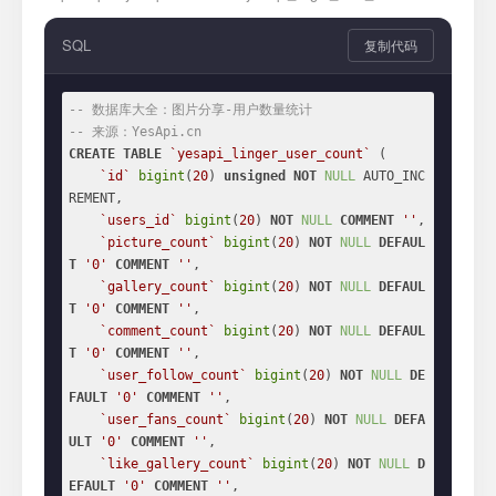
SQL
复制代码
-- 数据库大全：图片分享-用户数量统计
-- 来源：YesApi.cn
CREATE
TABLE
`yesapi_linger_user_count`
 (

`id`
bigint
(
20
) 
unsigned
NOT
NULL
 AUTO_INC
REMENT,

`users_id`
bigint
(
20
) 
NOT
NULL
COMMENT
''
,

`picture_count`
bigint
(
20
) 
NOT
NULL
DEFAUL
T
'0'
COMMENT
''
,

`gallery_count`
bigint
(
20
) 
NOT
NULL
DEFAUL
T
'0'
COMMENT
''
,

`comment_count`
bigint
(
20
) 
NOT
NULL
DEFAUL
T
'0'
COMMENT
''
,

`user_follow_count`
bigint
(
20
) 
NOT
NULL
DE
FAULT
'0'
COMMENT
''
,

`user_fans_count`
bigint
(
20
) 
NOT
NULL
DEFA
ULT
'0'
COMMENT
''
,

`like_gallery_count`
bigint
(
20
) 
NOT
NULL
D
EFAULT
'0'
COMMENT
''
,
