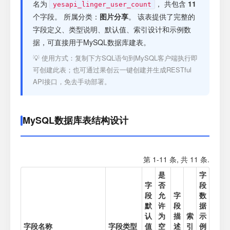
注册
名为
， 共包含
11
yesapi_linger_user_count
个字段。 所属分类：
图片分享
。 该表提供了完整的
字段定义、类型说明、默认值、索引设计和示例数
登录
据，可直接用于MySQL数据库建表。
💡 使用方式：复制下方SQL语句到MySQL客户端执行即
接口测试
可创建此表；也可通过果创云一键创建并生成RESTful
API接口，免去手动部署。
MySQL数据库表结构设计
第 1-11 条, 共 11 条.
是
字
字
否
段
段
允
字
数
默
许
段
据
认
为
描
索
示
字段名称
字段类型
值
空
述
引
例