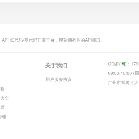
.cn | API 低代码/零代码开发平台，即刻拥有你的API接口。
QQ群(
闲
)：179
关于我们
09:00-18:00
云
用户服务协议
广州市番禺区大
文档
库大全
大师
目管理