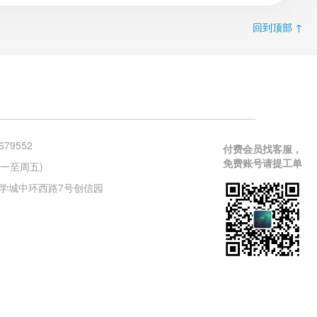
回到顶部 ↑
679552
付费会员找客服，
免费账号请提工单
 (周一至周五)
学城中环西路7号创信园