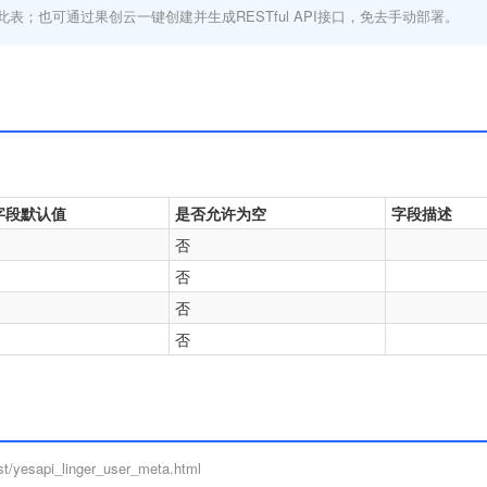
此表；也可通过果创云一键创建并生成RESTful API接口，免去手动部署。
字段默认值
是否允许为空
字段描述
否
否
否
否
t/yesapi_linger_user_meta.html