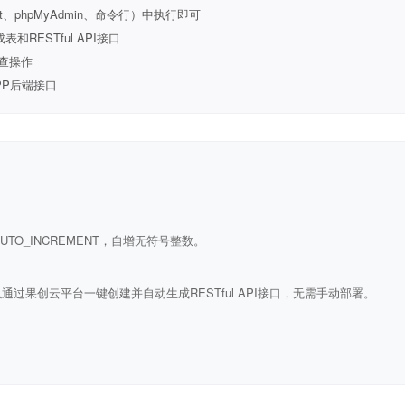
t、phpMyAdmin、命令行）中执行即可
ESTful API接口
查操作
PP后端接口
ULL AUTO_INCREMENT，自增无符号整数。
通过果创云平台一键创建并自动生成RESTful API接口，无需手动部署。