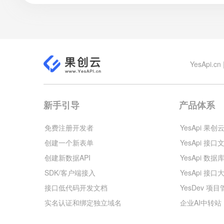
YesApi
新手引导
产品体系
免费注册开发者
YesApi 果创
创建一个新表单
YesApi 接口
创建新数据API
YesApi 数据
SDK/客户端接入
YesApi 接口
接口低代码开发文档
YesDev 项
实名认证和绑定独立域名
企业AI中转站