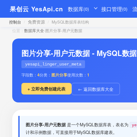
果创云 YesApi.cn
数据库
接口管理
(0)
(0)
免费资源
控制台
/
/
MySQL数据库表结构
位置：
数据库大全
›
图片分享-用户元数据
图片分享-用户元数据 - MySQL
yesapi_linger_user_meta
字段数：
4
分类：
图片分享
使用次数：
1
+ 立即免费创建此表
← 返回数据库大全
图片分享-用户元数据
是一个MySQL数据库表，表名为
ye
计和示例数据，可直接用于MySQL数据库建表。