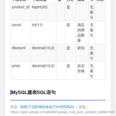
product_id
bigint(20)
是
无
索
引
count
int(11)
是
满足
无
的商
索
品数
引
量
discount
decimal(10,2)
是
折扣
无
索
引
price
decimal(10,2)
是
折后
无
价格
索
引
MySQL建表SQL语句
来源：
电商-产品阶梯价格表(只针对同商品)
| 链接：
https://open.yesapi.cn/tablelist/yesapi_mall_pms_product_ladder.html