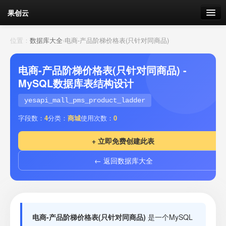
果创云
数据表单
位置：
数据库大全
›
电商-产品阶梯价格表(只针对同商品)
API接口
电商-产品阶梯价格表(只针对同商品) -
MySQL数据库表结构设计
云存储
yesapi_mall_pms_product_ladder
流量
剩余接口流量
字段数：
4
分类：
商城
使用次数：
0
我的
+ 立即免费创建此表
← 返回数据库大全
套餐
加流量
电商-产品阶梯价格表(只针对同商品)
是一个MySQL