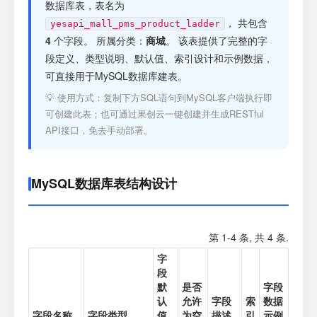
注册
数据库表，表名为
， 共包含
yesapi_mall_pms_product_ladder
4
个字段。 所属分类：
商城
。 该表提供了完整的字
登录
段定义、类型说明、默认值、索引设计和示例数据，
可直接用于MySQL数据库建表。
接口测试
💡 使用方式：复制下方SQL语句到MySQL客户端执行即
可创建此表；也可通过果创云一键创建并生成RESTful
API接口，免去手动部署。
MySQL数据库表结构设计
第 1-4 条, 共 4 条.
字
段
默
是否
字段
认
允许
字段
索
数据
字段名称
字段类型
值
为空
描述
引
示例