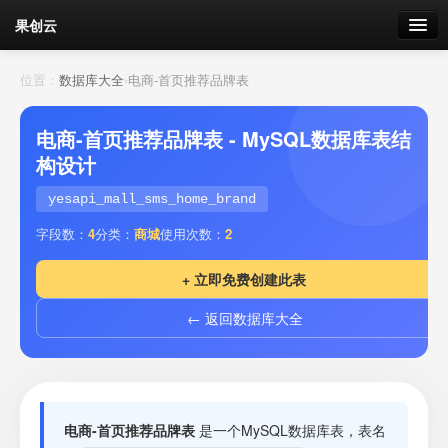
果创云
数据表单
位置：
数据库大全
›
电商-首页推荐品牌表
API接口
电商-首页推荐品牌表 - MySQL数据库表结
构设计
云存储
yesapi_mall_sms_home_brand
流量
剩余接口流量
字段数：
4
分类：
商城
使用次数：
2
我的
+ 立即免费创建此表
← 返回数据库大全
套餐
加流量
电商-首页推荐品牌表
是一个MySQL数据库表，表名