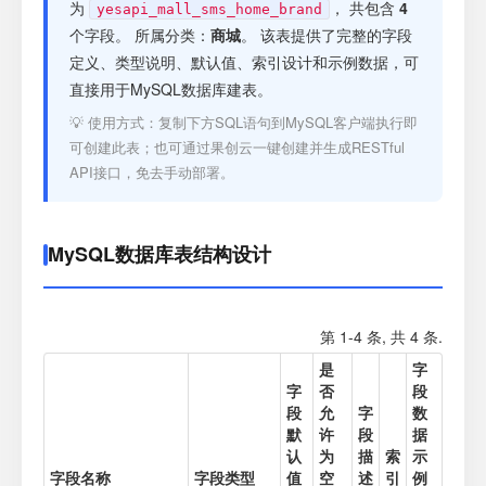
注册
为
， 共包含
4
yesapi_mall_sms_home_brand
个字段。 所属分类：
商城
。 该表提供了完整的字段
定义、类型说明、默认值、索引设计和示例数据，可
登录
直接用于MySQL数据库建表。
💡 使用方式：复制下方SQL语句到MySQL客户端执行即
接口测试
可创建此表；也可通过果创云一键创建并生成RESTful
API接口，免去手动部署。
MySQL数据库表结构设计
第 1-4 条, 共 4 条.
是
字
字
否
段
段
允
字
数
默
许
段
据
认
为
描
索
示
字段名称
字段类型
值
空
述
引
例