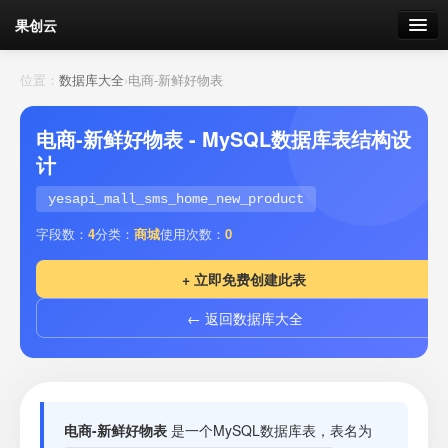
果创云
数据表单
位置：
数据库大全
›
电商-新鲜好物表
API接口
电商-新鲜好物表 - MySQL数据库表结构设
计
云存储
yesapi_mall_sms_home_new_product
流量
剩余接口流量
字段数：
4
分类：
商城
使用次数：
0
我的
+ 立即免费创建此表
← 返回数据库大全
套餐
加流量
电商-新鲜好物表
是一个MySQL数据库表，表名为