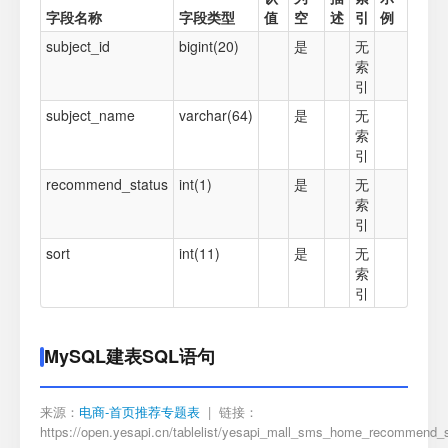
字段名称
字段类型
值
空
述
引
例
subject_id
bigint(20)
是
无
索
引
subject_name
varchar(64)
是
无
索
引
recommend_status
int(1)
是
无
索
引
sort
int(11)
是
无
索
引
MySQL建表SQL语句
来源：
电商-首页推荐专题表
| 链接：
https://open.yesapi.cn/tablelist/yesapi_mall_sms_home_recommend_s