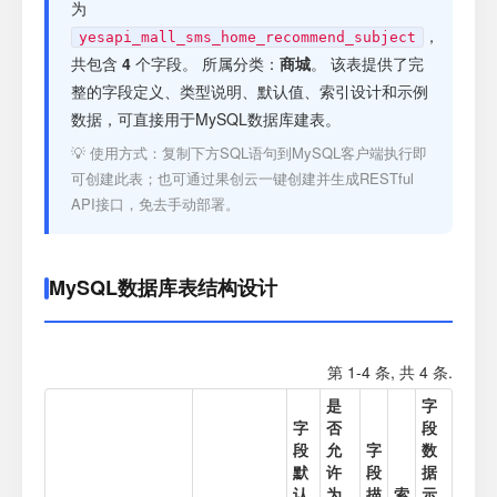
注册
为
，
yesapi_mall_sms_home_recommend_subject
共包含
4
个字段。 所属分类：
商城
。 该表提供了完
登录
整的字段定义、类型说明、默认值、索引设计和示例
数据，可直接用于MySQL数据库建表。
接口测试
💡 使用方式：复制下方SQL语句到MySQL客户端执行即
可创建此表；也可通过果创云一键创建并生成RESTful
API接口，免去手动部署。
MySQL数据库表结构设计
第 1-4 条, 共 4 条.
是
字
字
否
段
段
允
字
数
默
许
段
据
认
为
描
索
示