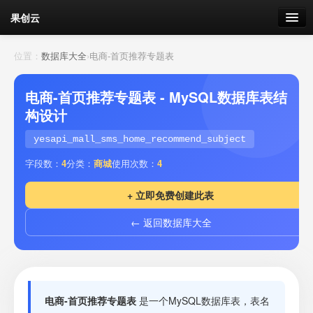
果创云
数据表单
位置：
数据库大全
›
电商-首页推荐专题表
API接口
电商-首页推荐专题表 - MySQL数据库表结
构设计
云存储
yesapi_mall_sms_home_recommend_subject
流量
剩余接口流量
字段数：
4
分类：
商城
使用次数：
4
我的
+ 立即免费创建此表
← 返回数据库大全
套餐
加流量
电商-首页推荐专题表
是一个MySQL数据库表，表名