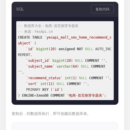
SQL
复制代码
-- 数据库大全：电商-首页推荐专题表
-- 来源：YesApi.cn
CREATE
TABLE
`yesapi_mall_sms_home_recommend_s
ubject`
 (

`id`
bigint
(
20
) 
unsigned
NOT
NULL
 AUTO_INC
REMENT,

`subject_id`
bigint
(
20
) 
NULL
COMMENT
''
,

`subject_name`
varchar
(
64
) 
NULL
COMMENT
''
,

`recommend_status`
int
(
1
) 
NULL
COMMENT
''
,

`sort`
int
(
11
) 
NULL
COMMENT
''
,

    PRIMARY 
KEY
 (
`id`
)

) 
ENGINE
=
InnoDB
COMMENT
'电商-首页推荐专题表'
;
复制后，到数据库执行，即可创建此数据库表。