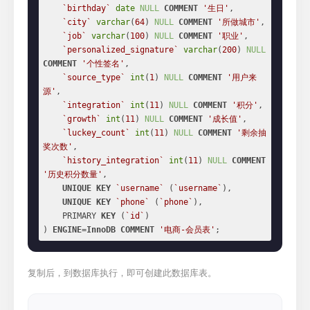
`birthday`
date
NULL
COMMENT
'生日'
,

`city`
varchar
(
64
) 
NULL
COMMENT
'所做城市'
,

`job`
varchar
(
100
) 
NULL
COMMENT
'职业'
,

`personalized_signature`
varchar
(
200
) 
NULL
COMMENT
'个性签名'
,

`source_type`
int
(
1
) 
NULL
COMMENT
'用户来
源'
,

`integration`
int
(
11
) 
NULL
COMMENT
'积分'
,

`growth`
int
(
11
) 
NULL
COMMENT
'成长值'
,

`luckey_count`
int
(
11
) 
NULL
COMMENT
'剩余抽
奖次数'
,

`history_integration`
int
(
11
) 
NULL
COMMENT
'历史积分数量'
,

UNIQUE
KEY
`username`
 (
`username`
),

UNIQUE
KEY
`phone`
 (
`phone`
),

    PRIMARY 
KEY
 (
`id`
)

) 
ENGINE
=
InnoDB
COMMENT
'电商-会员表'
;
复制后，到数据库执行，即可创建此数据库表。