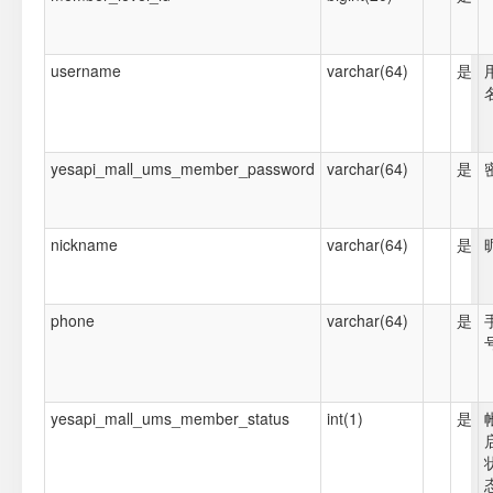
username
varchar(64)
是
yesapi_mall_ums_member_password
varchar(64)
是
nickname
varchar(64)
是
phone
varchar(64)
是
yesapi_mall_ums_member_status
int(1)
是
态