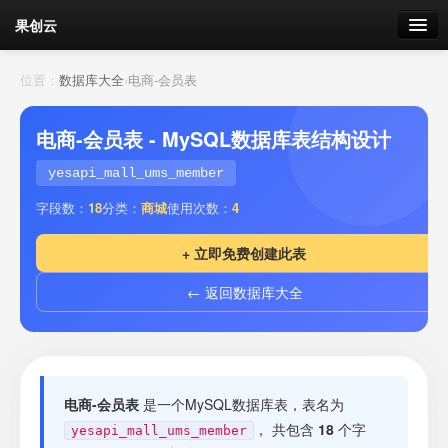
果创云
数据表单
位置：
数据库大全
›
电商-会员表
API接口
电商-会员表 - MySQL数据库表结构设计
云存储
yesapi_mall_ums_member
字段数：
18
分类：
商城
使用次数：
4
流量
剩余接口流量
+ 立即免费创建此表
我的
← 返回数据库大全
套餐
加流量
电商-会员表
是一个MySQL数据库表，表名为
， 共包含
18
个字
yesapi_mall_ums_member