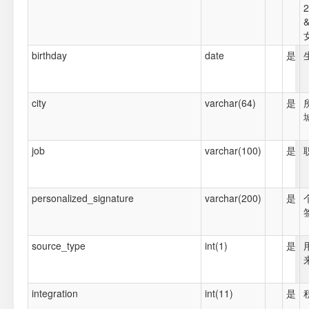
2
&
birthday
date
是
city
varchar(64)
是
job
varchar(100)
是
personalized_signature
varchar(200)
是
source_type
int(1)
是
integration
int(11)
是