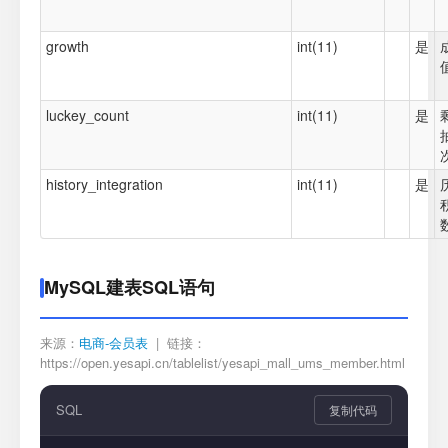
growth
int(11)
是
luckey_count
int(11)
是
history_integration
int(11)
是
MySQL建表SQL语句
来源：
电商-会员表
| 链接：
https://open.yesapi.cn/tablelist/yesapi_mall_ums_member.html
SQL
复制代码