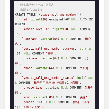
-- 数据库大全：电商-会员表
-- 来源：YesApi.cn
CREATE
TABLE
`yesapi_mall_ums_member`
 (

`id`
bigint
(
20
) 
unsigned
NOT
NULL
 AUTO_INC
REMENT,

`member_level_id`
bigint
(
20
) 
NULL
COMMENT
''
,

`username`
varchar
(
64
) 
NULL
COMMENT
'用户
名'
,

`yesapi_mall_ums_member_password`
varchar
(
64
) 
NULL
COMMENT
'密码'
,

`nickname`
varchar
(
64
) 
NULL
COMMENT
'昵
称'
,

`phone`
varchar
(
64
) 
NULL
COMMENT
'手机号
码'
,

`yesapi_mall_ums_member_status`
int
(
1
) 
NUL
L
COMMENT
'帐号启用状态:0->禁用；1->启用'
,

`create_time`
 datetime 
NULL
COMMENT
'注册时
间'
,

`icon`
varchar
(
500
) 
NULL
COMMENT
'头像'
,

`gender`
int
(
1
) 
NULL
COMMENT
'性别：0->未
知；1->男；2->女'
,
