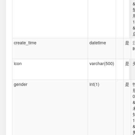
&
1
&
create_time
datetime
是
icon
varchar(500)
是
gender
int(1)
是
0
&
1
&