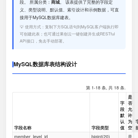
注册
段。 所属分类：
商城
。 该表提供了完整的字段定
义、类型说明、默认值、索引设计和示例数据，可直
接用于MySQL数据库建表。
登录
💡 使用方式：复制下方SQL语句到MySQL客户端执行即
可创建此表；也可通过果创云一键创建并生成RESTful
接口测试
API接口，免去手动部署。
MySQL数据库表结构设计
第 1-18 条, 共 18 条.
是
字
否
段
允
默
许
认
为
字段名称
字段类型
值
空
member_level_id
bigint(20)
是