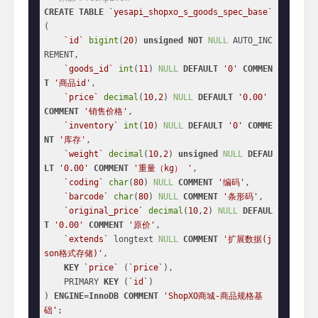
CREATE
TABLE
`yesapi_shopxo_s_goods_spec_base`
(

`id`
bigint
(
20
) 
unsigned
NOT
NULL
 AUTO_INC
REMENT,

`goods_id`
int
(
11
) 
NULL
DEFAULT
'0'
COMMEN
T
'商品id'
,

`price`
decimal
(
10
,
2
) 
NULL
DEFAULT
'0.00'
COMMENT
'销售价格'
,

`inventory`
int
(
10
) 
NULL
DEFAULT
'0'
COMME
NT
'库存'
,

`weight`
decimal
(
10
,
2
) 
unsigned
NULL
DEFAU
LT
'0.00'
COMMENT
'重量（kg） '
,

`coding`
char
(
80
) 
NULL
COMMENT
'编码'
,

`barcode`
char
(
80
) 
NULL
COMMENT
'条形码'
,

`original_price`
decimal
(
10
,
2
) 
NULL
DEFAUL
T
'0.00'
COMMENT
'原价'
,

`extends`
 longtext 
NULL
COMMENT
'扩展数据(j
son格式存储)'
,

KEY
`price`
 (
`price`
),

    PRIMARY 
KEY
 (
`id`
)

) 
ENGINE
=
InnoDB
COMMENT
'ShopXO商城-商品规格基
础'
;