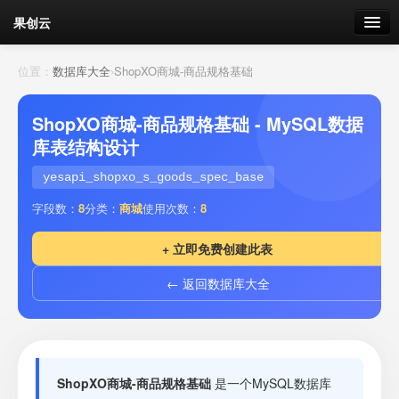
果创云
数据表单
位置：
数据库大全
›
ShopXO商城-商品规格基础
API接口
ShopXO商城-商品规格基础 - MySQL数据
库表结构设计
云存储
yesapi_shopxo_s_goods_spec_base
流量
剩余接口流量
字段数：
8
分类：
商城
使用次数：
8
我的
+ 立即免费创建此表
← 返回数据库大全
套餐
加流量
ShopXO商城-商品规格基础
是一个MySQL数据库