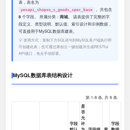
注册
表，表名为
， 共包含
yesapi_shopxo_s_goods_spec_base
8
个字段。 所属分类：
商城
。 该表提供了完整的字
登录
段定义、类型说明、默认值、索引设计和示例数据，
可直接用于MySQL数据库建表。
接口测试
💡 使用方式：复制下方SQL语句到MySQL客户端执行即
可创建此表；也可通过果创云一键创建并生成RESTful
API接口，免去手动部署。
MySQL数据库表结构设计
第 1-8 条, 共 8 条.
是
否
允
字段
许
字段
默认
为
字段描
索
数据