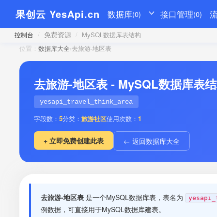
果创云 YesApi.cn
数据库
接口管理
(0)
(0)
免费资源
控制台
/
/
MySQL数据库表结构
位置：
数据库大全
›
去旅游-地区表
去旅游-地区表 - MySQL数据库表
yesapi_travel_think_area
字段数：
5
分类：
旅游社区
使用次数：
1
+ 立即免费创建此表
← 返回数据库大全
去旅游-地区表
是一个MySQL数据库表，表名为
yesapi_
例数据，可直接用于MySQL数据库建表。