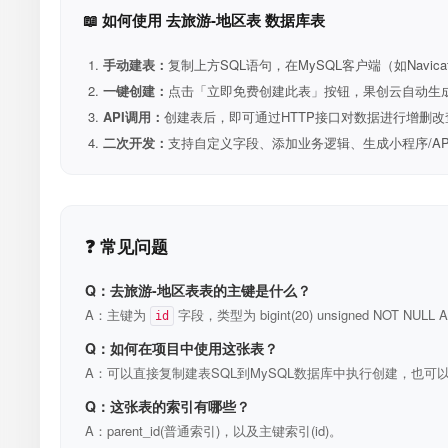
📖 如何使用 去旅游-地区表 数据库表
手动建表：
复制上方SQL语句，在MySQL客户端（如Navica
一键创建：
点击「立即免费创建此表」按钮，果创云自动生成表和R
API调用：
创建表后，即可通过HTTP接口对数据进行增删改
二次开发：
支持自定义字段、添加业务逻辑、生成小程序/A
❓ 常见问题
Q：去旅游-地区表表的主键是什么？
A：主键为
字段，类型为 bigint(20) unsigned NOT N
id
Q：如何在项目中使用这张表？
A：可以直接复制建表SQL到MySQL数据库中执行创建，也可以
Q：这张表的索引有哪些？
A：parent_id(普通索引)，以及主键索引(id)。