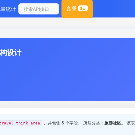
套餐
流量统计
0天
结构设计
， 共包含
5
个字段。 所属分类：
旅游社区
。 该
travel_think_area