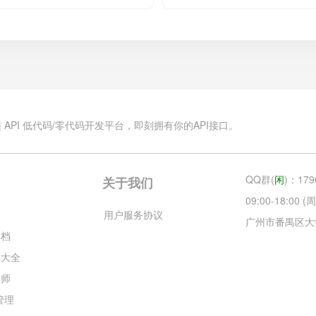
.cn | API 低代码/零代码开发平台，即刻拥有你的API接口。
QQ群(
闲
)：179
关于我们
09:00-18:00
云
用户服务协议
广州市番禺区大
文档
库大全
大师
目管理