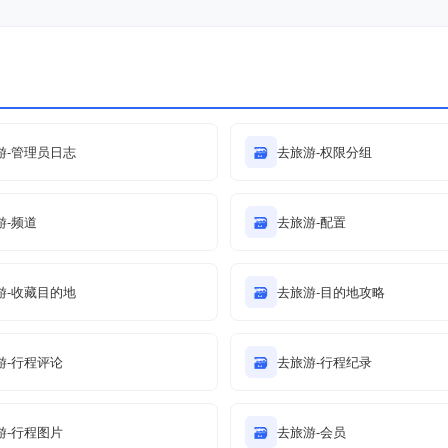
游-管理员日志
🗃
去旅游-权限分组
游-频道
🗃
去旅游-配置
游-收藏目的地
🗃
去旅游-目的地攻略
游-行程评论
🗃
去旅游-行程纪录
游-行程图片
🗃
去旅游-会员