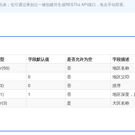
此表；也可通过果创云一键创建并生成RESTful API接口，免去手动部署。
型
字段默认值
是否允许为空
字段描述
r(50)
否
地区名称
0
否
地区父ID
(3)
0
否
排序
(1)
1
否
地区深度，
r(3)
是
大区名称