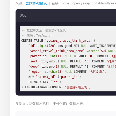
来源：
去旅游-地区表
| 链接：https://open.yesapi.cn/tablelist/yesap
SQL
-- 数据库大全：去旅游-地区表
-- 来源：YesApi.cn
CREATE
TABLE
`yesapi_travel_think_area`
 (

`id`
bigint
(
20
) 
unsigned
NOT
NULL
 AUTO_INCREMENT,
`yesapi_travel_think_area_name`
varchar
(
50
) 
NULL
`parent_id`
int
(
11
) 
NULL
DEFAULT
'0'
COMMENT
'地
`sort`
 tinyint(
3
) 
NULL
DEFAULT
'0'
COMMENT
'排序
`deep`
 tinyint(
1
) 
NULL
DEFAULT
'1'
COMMENT
'地区
`region`
varchar
(
3
) 
NULL
COMMENT
'大区名称'
,

KEY
`parent_id`
 (
`parent_id`
),

    PRIMARY 
KEY
 (
`id`
)

) 
ENGINE
=
InnoDB
COMMENT
'去旅游-地区表'
;
复制后，到数据库执行，即可创建此数据库表。