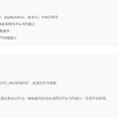
t、phpMyAdmin、命令行）中执行即可
ESTful API接口
查操作
PP后端接口
ULL AUTO_INCREMENT，自增无符号整数。
通过果创云平台一键创建并自动生成RESTful API接口，无需手动部署。