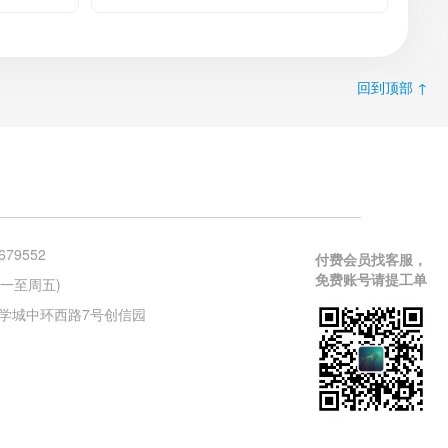
回到顶部 ↑
679552
付费会员找客服，
免费账号请提工单
 (周一至周五)
学城中环西路7号创信园