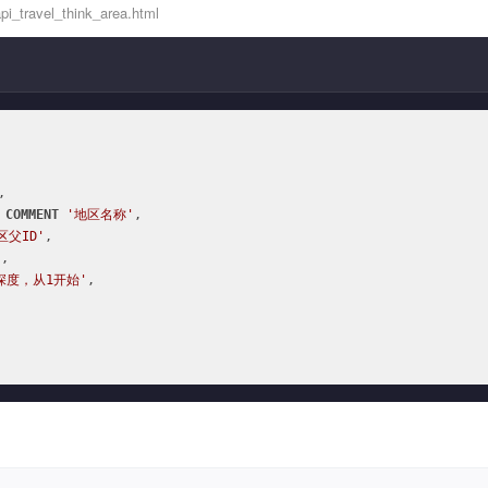
i_travel_think_area.html


COMMENT
'地区名称'
,

区父ID'
,

'
,

深度，从1开始'
,
