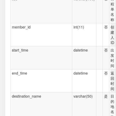
程
单
名
称
member_id
int(11)
否
创
建
人
ID
start_time
datetime
否
出
发
时
间
end_time
datetime
否
返
回
时
间
destination_name
varchar(50)
是
目
的
地
名