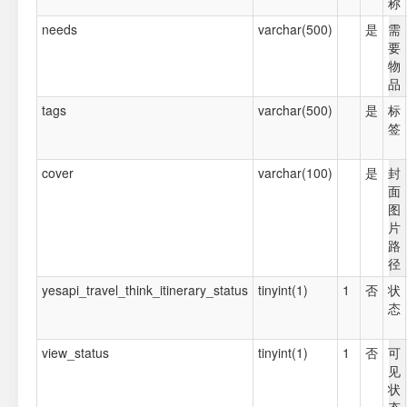
称
needs
varchar(500)
是
需
要
物
品
tags
varchar(500)
是
标
签
cover
varchar(100)
是
封
面
图
片
路
径
yesapi_travel_think_itinerary_status
tinyint(1)
1
否
状
态
view_status
tinyint(1)
1
否
可
见
状