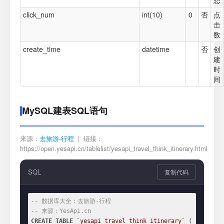
态
click_num
int(10)
0
否
点
击
数
create_time
datetime
否
创
建
时
间
MySQL建表SQL语句
来源：
去旅游-行程
| 链接：
https://open.yesapi.cn/tablelist/yesapi_travel_think_itinerary.html
SQL
复制代码
-- 数据库大全：去旅游-行程
-- 来源：YesApi.cn
CREATE
TABLE
`yesapi_travel_think_itinerary`
 (
