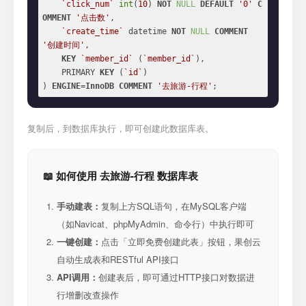
`click_num`
int
(
10
) 
NOT
NULL
DEFAULT
'0'
C
OMMENT
'点击数'
,

`create_time`
 datetime 
NOT
NULL
COMMENT
'创建时间'
,

KEY
`member_id`
 (
`member_id`
),

    PRIMARY 
KEY
 (
`id`
)

) 
ENGINE
=
InnoDB
COMMENT
'去旅游-行程'
;
复制后，到数据库执行，即可创建此数据库表。
📖 如何使用 去旅游-行程 数据库表
手动建表：
复制上方SQL语句，在MySQL客户端
（如Navicat、phpMyAdmin、命令行）中执行即可
一键创建：
点击「立即免费创建此表」按钮，果创云
自动生成表和RESTful API接口
API调用：
创建表后，即可通过HTTP接口对数据进
行增删改查操作