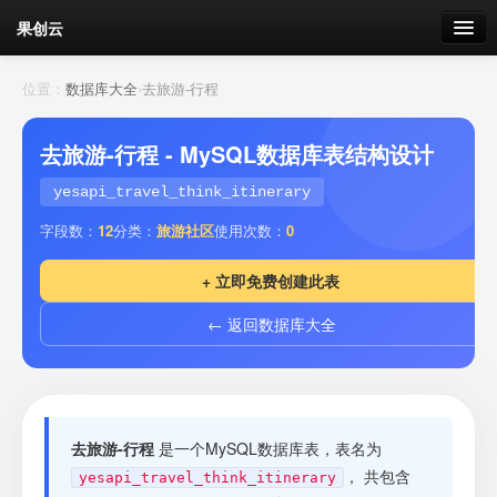
果创云
数据表单
位置：
数据库大全
›
去旅游-行程
API接口
去旅游-行程 - MySQL数据库表结构设计
云存储
yesapi_travel_think_itinerary
字段数：
12
分类：
旅游社区
使用次数：
0
流量
剩余接口流量
+ 立即免费创建此表
我的
← 返回数据库大全
套餐
加流量
去旅游-行程
是一个MySQL数据库表，表名为
， 共包含
yesapi_travel_think_itinerary