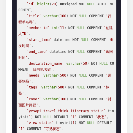
`id`
bigint
(
20
) 
unsigned
NOT
NULL
 AUTO_INC
REMENT,

`title`
varchar
(
100
) 
NOT
NULL
COMMENT
'行
程单名称'
,

`member_id`
int
(
11
) 
NOT
NULL
COMMENT
'创建
人ID'
,

`start_time`
 datetime 
NOT
NULL
COMMENT
'出
发时间'
,

`end_time`
 datetime 
NOT
NULL
COMMENT
'返回
时间'
,

`destination_name`
varchar
(
50
) 
NOT
NULL
CO
MMENT
'目的地名称'
,

`needs`
varchar
(
500
) 
NOT
NULL
COMMENT
'需
要物品'
,

`tags`
varchar
(
500
) 
NOT
NULL
COMMENT
'标
签'
,

`cover`
varchar
(
100
) 
NOT
NULL
COMMENT
'封
面图片路径'
,

`yesapi_travel_think_itinerary_status`
 tin
yint(
1
) 
NOT
NULL
DEFAULT
'1'
COMMENT
'状态'
,

`view_status`
 tinyint(
1
) 
NOT
NULL
DEFAULT
'1'
COMMENT
'可见状态'
,
