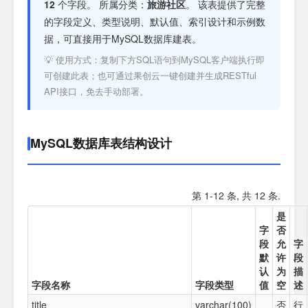
注册
12
个字段。 所属分类：
旅游社区
。 该表提供了完整
的字段定义、类型说明、默认值、索引设计和示例数
据，可直接用于MySQL数据库建表。
登录
💡 使用方式：复制下方SQL语句到MySQL客户端执行即
可创建此表；也可通过果创云一键创建并生成RESTful
接口测试
API接口，免去手动部署。
MySQL数据库表结构设计
第 1-12 条, 共 12 条.
是
字
否
段
允
字
默
许
段
认
为
描
字段名称
字段类型
值
空
述
title
varchar(100)
否
行