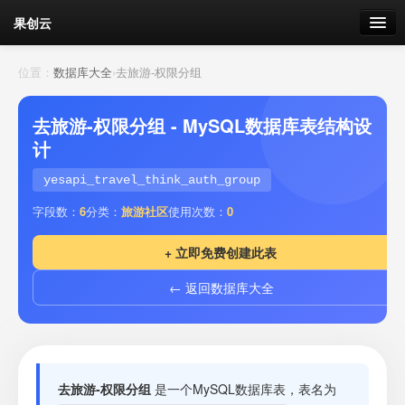
果创云
数据表单
位置：
数据库大全
›
去旅游-权限分组
API接口
去旅游-权限分组 - MySQL数据库表结构设
计
云存储
yesapi_travel_think_auth_group
流量
剩余接口流量
字段数：
6
分类：
旅游社区
使用次数：
0
我的
+ 立即免费创建此表
← 返回数据库大全
套餐
加流量
去旅游-权限分组
是一个MySQL数据库表，表名为