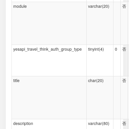
module
varchar(20)
否
yesapi_travel_think_auth_group_type
tinyint(4)
0
否
title
char(20)
否
description
varchar(80)
否