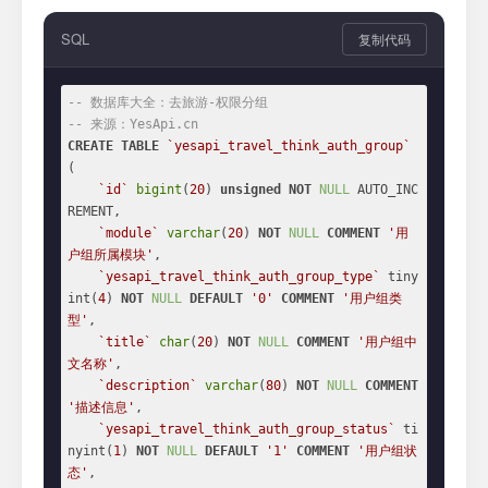
SQL
复制代码
-- 数据库大全：去旅游-权限分组
-- 来源：YesApi.cn
CREATE
TABLE
`yesapi_travel_think_auth_group`
(

`id`
bigint
(
20
) 
unsigned
NOT
NULL
 AUTO_INC
REMENT,

`module`
varchar
(
20
) 
NOT
NULL
COMMENT
'用
户组所属模块'
,

`yesapi_travel_think_auth_group_type`
 tiny
int(
4
) 
NOT
NULL
DEFAULT
'0'
COMMENT
'用户组类
型'
,

`title`
char
(
20
) 
NOT
NULL
COMMENT
'用户组中
文名称'
,

`description`
varchar
(
80
) 
NOT
NULL
COMMENT
'描述信息'
,

`yesapi_travel_think_auth_group_status`
 ti
nyint(
1
) 
NOT
NULL
DEFAULT
'1'
COMMENT
'用户组状
态'
,
