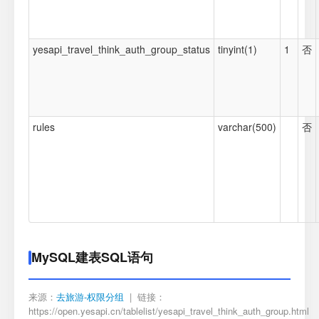
yesapi_travel_think_auth_group_status
tinyint(1)
1
否
rules
varchar(500)
否
MySQL建表SQL语句
来源：
去旅游-权限分组
| 链接：
https://open.yesapi.cn/tablelist/yesapi_travel_think_auth_group.html