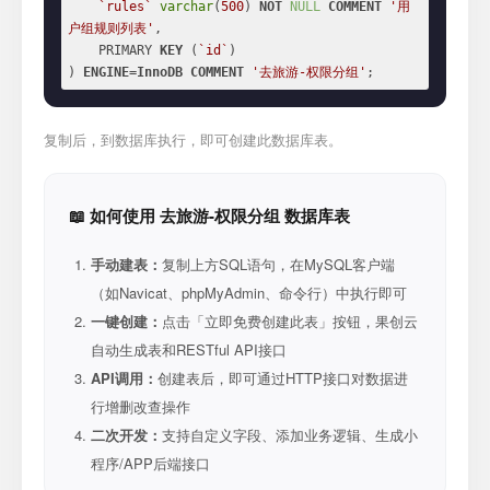
`rules`
varchar
(
500
) 
NOT
NULL
COMMENT
'用
户组规则列表'
,

    PRIMARY 
KEY
 (
`id`
)

) 
ENGINE
=
InnoDB
COMMENT
'去旅游-权限分组'
;
复制后，到数据库执行，即可创建此数据库表。
📖 如何使用 去旅游-权限分组 数据库表
手动建表：
复制上方SQL语句，在MySQL客户端
（如Navicat、phpMyAdmin、命令行）中执行即可
一键创建：
点击「立即免费创建此表」按钮，果创云
自动生成表和RESTful API接口
API调用：
创建表后，即可通过HTTP接口对数据进
行增删改查操作
二次开发：
支持自定义字段、添加业务逻辑、生成小
程序/APP后端接口