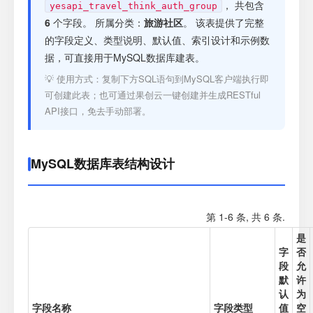
注册
， 共包含
yesapi_travel_think_auth_group
6
个字段。 所属分类：
旅游社区
。 该表提供了完整
的字段定义、类型说明、默认值、索引设计和示例数
登录
据，可直接用于MySQL数据库建表。
💡 使用方式：复制下方SQL语句到MySQL客户端执行即
接口测试
可创建此表；也可通过果创云一键创建并生成RESTful
API接口，免去手动部署。
MySQL数据库表结构设计
第 1-6 条, 共 6 条.
是
字
否
段
允
默
许
认
为
字段名称
字段类型
值
空